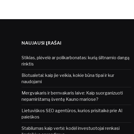
NAUJAUSI ĮRAŠAI
Stiklas, plėvelė ar polikarbonatas: kurią šiltnamio dangą
rinktis
Biotualetai: kaip jie veikia, kokie būna tipai ir kur
naudojami
Mergvakaris ir bernvakaris laive: Kaip suorganizuoti
nepamirštamą šventę Kauno mariose?
Lietuviškos SEO agentūros, kurios prisitaikė prie AI
paieškos
Stabilumas kaip vertė: kodėl investuotojai renkasi