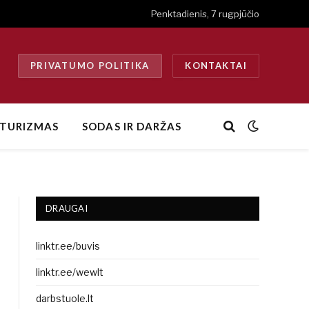
Penktadienis, 7 rugpjūčio
PRIVATUMO POLITIKA
KONTAKTAI
TURIZMAS
SODAS IR DARŽAS
DRAUGAI
linktr.ee/buvis
linktr.ee/wewlt
darbstuole.lt