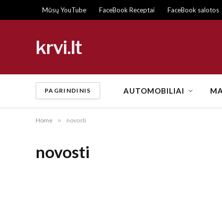
Mūsų YouTube
FaceBook Receptai
FaceBook salotos
krvi.lt
AUTOMOBILIAI
MA
PAGRINDINIS
Home
»
novosti
novosti