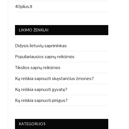
40plius.lt
LIKIMO ŽENKLAI
Didysis lietuvių sapnininkas
Populiariausios sapnų reikšmės
Tikslios sapnų reikšmės
Ką reiškia sapnuoti skęstančius žmones?
Ką reiškia sapnuoti gyvatę?
Ką reiškia sapnuoti pinigus?
KATEGORIJOS