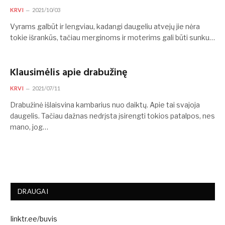
KRVI
2021/10/03
Vyrams galbūt ir lengviau, kadangi daugeliu atvejų jie nėra
tokie išrankūs, tačiau merginoms ir moterims gali būti sunku…
Klausimėlis apie drabužinę
KRVI
2021/07/11
Drabužinė išlaisvina kambarius nuo daiktų. Apie tai svajoja
daugelis. Tačiau dažnas nedrįsta įsirengti tokios patalpos, nes
mano, jog…
DRAUGAI
linktr.ee/buvis