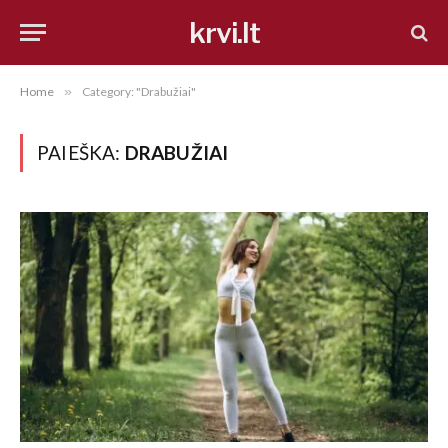
krvi.lt
Home
»
Category: "Drabužiai"
PAIEŠKA:
DRABUŽIAI