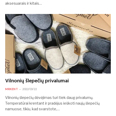
aksesuarais ir kitais…
Vilnonių šlepečių privalumai
MRKENT
2022/03/22
Vilnonių šlepečių dėvėjimas turi tiek daug privalumų.
Temperatūrai krentant ir pradėjus ieškoti naujų šlepečių
namuose, tikiu, kad svarstote,…