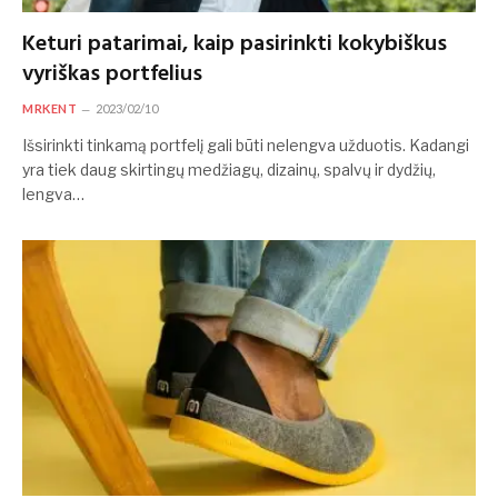
Keturi patarimai, kaip pasirinkti kokybiškus
vyriškas portfelius
MRKENT
2023/02/10
Išsirinkti tinkamą portfelį gali būti nelengva užduotis. Kadangi
yra tiek daug skirtingų medžiagų, dizainų, spalvų ir dydžių,
lengva…