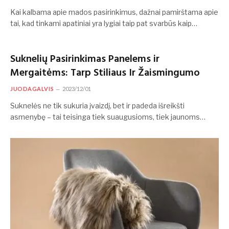
Kai kalbama apie mados pasirinkimus, dažnai pamirštama apie
tai, kad tinkami apatiniai yra lygiai taip pat svarbūs kaip…
Suknelių Pasirinkimas Panelems ir
Mergaitėms: Tarp Stiliaus Ir Žaismingumo
JUODAGALVIS
2023/12/01
Suknelės ne tik sukuria įvaizdį, bet ir padeda išreikšti
asmenybę – tai teisinga tiek suaugusioms, tiek jaunoms…