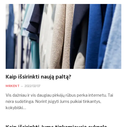
Kaip išsirinkti naują paltą?
MRKENT
2022/02/07
Vis dažniau ir vis daugiau pirkėjų rūbus perka internetu. Tai
nėra sudėtinga. Norint įsigyti Jums puikiai tinkantys,
kokybiški…