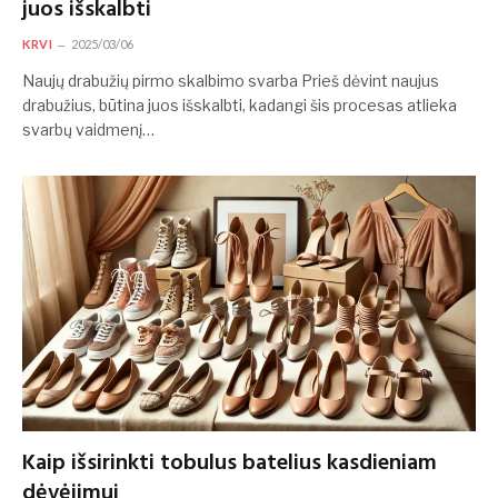
juos išskalbti
KRVI
2025/03/06
Naujų drabužių pirmo skalbimo svarba Prieš dėvint naujus
drabužius, būtina juos išskalbti, kadangi šis procesas atlieka
svarbų vaidmenį…
Kaip išsirinkti tobulus batelius kasdieniam
dėvėjimui