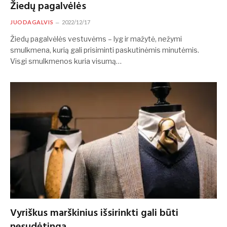
Žiedų pagalvėlės
JUODAGALVIS
2022/12/17
Žiedų pagalvėlės vestuvėms – lyg ir mažytė, nežymi
smulkmena, kurią gali prisiminti paskutinėmis minutėmis.
Visgi smulkmenos kuria visumą…
Vyriškus marškinius išsirinkti gali būti
nesudėtinga