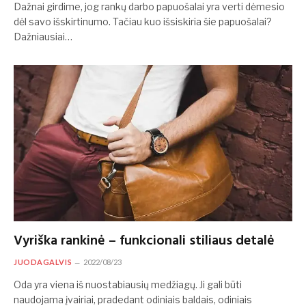
Dažnai girdime, jog rankų darbo papuošalai yra verti dėmesio
dėl savo išskirtinumo. Tačiau kuo išsiskiria šie papuošalai?
Dažniausiai…
Vyriška rankinė – funkcionali stiliaus detalė
JUODAGALVIS
2022/08/23
Oda yra viena iš nuostabiausių medžiagų. Ji gali būti
naudojama įvairiai, pradedant odiniais baldais, odiniais