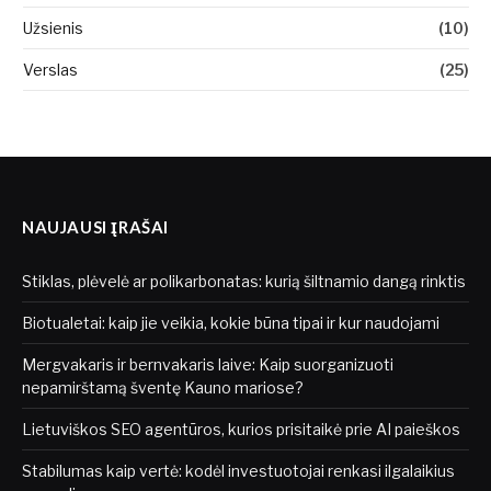
Užsienis
(10)
Verslas
(25)
NAUJAUSI ĮRAŠAI
Stiklas, plėvelė ar polikarbonatas: kurią šiltnamio dangą rinktis
Biotualetai: kaip jie veikia, kokie būna tipai ir kur naudojami
Mergvakaris ir bernvakaris laive: Kaip suorganizuoti
nepamirštamą šventę Kauno mariose?
Lietuviškos SEO agentūros, kurios prisitaikė prie AI paieškos
Stabilumas kaip vertė: kodėl investuotojai renkasi ilgalaikius