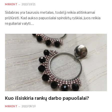
MRKENT
2022/10/21
Sidabras yra taurusis metalas, todėl jį reikia atitinkamai
prižiūrėti. Kad aukso papuošalai spindėtų ryškiai, juos reikia
reguliariai valyti.…
Kuo išsiskiria rankų darbo papuošalai?
MRKENT
2022/09/19