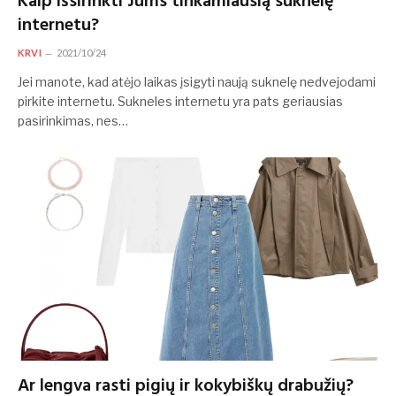
Kaip išsirinkti Jums tinkamiausią suknelę
internetu?
KRVI
2021/10/24
Jei manote, kad atėjo laikas įsigyti naują suknelę nedvejodami
pirkite internetu. Sukneles internetu yra pats geriausias
pasirinkimas, nes…
Ar lengva rasti pigių ir kokybiškų drabužių?