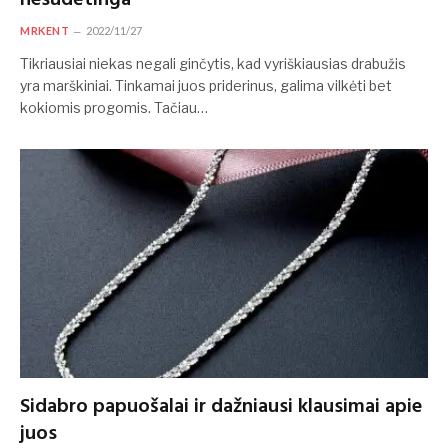
MRKENT
2022/11/27
Tikriausiai niekas negali ginčytis, kad vyriškiausias drabužis
yra marškiniai. Tinkamai juos priderinus, galima vilkėti bet
kokiomis progomis. Tačiau…
Sidabro papuošalai ir dažniausi klausimai apie
juos