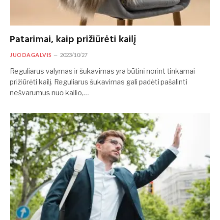
Patarimai, kaip prižiūrėti kailį
JUODAGALVIS
2023/10/27
Reguliarus valymas ir šukavimas yra būtini norint tinkamai
prižiūrėti kailį. Reguliarus šukavimas gali padėti pašalinti
nešvarumus nuo kailio,…