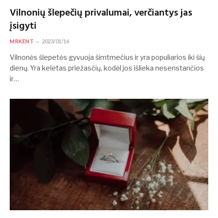
Vilnonių šlepečių privalumai, verčiantys jas
įsigyti
MRKENT
2023/01/16
Vilnonės šlepetės gyvuoja šimtmečius ir yra populiarios iki šių
dienų. Yra keletas priežasčių, kodėl jos išlieka nesenstančios
ir…