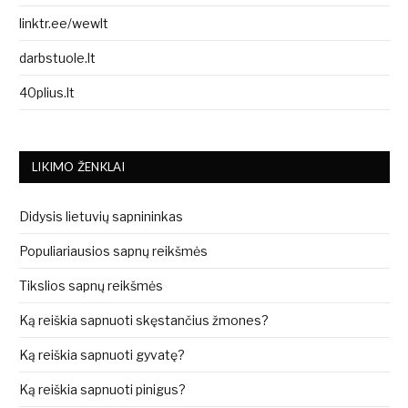
linktr.ee/wewlt
darbstuole.lt
40plius.lt
LIKIMO ŽENKLAI
Didysis lietuvių sapnininkas
Populiariausios sapnų reikšmės
Tikslios sapnų reikšmės
Ką reiškia sapnuoti skęstančius žmones?
Ką reiškia sapnuoti gyvatę?
Ką reiškia sapnuoti pinigus?