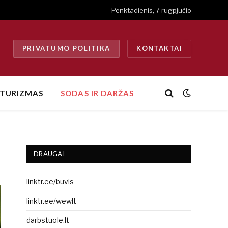
Penktadienis, 7 rugpjūčio
PRIVATUMO POLITIKA
KONTAKTAI
TURIZMAS
SODAS IR DARŽAS
DRAUGAI
linktr.ee/buvis
linktr.ee/wewlt
darbstuole.lt