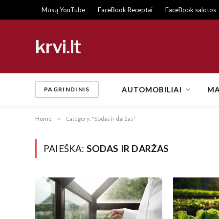
Mūsų YouTube
FaceBook Receptai
FaceBook salotos
krvi.lt
AUTOMOBILIAI
MA
PAGRINDINIS
Home
»
Category: "Sodas ir daržas"
PAIEŠKA:
SODAS IR DARŽAS