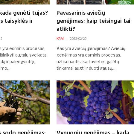
 kada genėti tujas?
Pavasarinis aviečių
 taisyklės ir
genėjimas: kaip teisingai tai
atlikti?
25
KRVI
2025/02/25
s yra esminis procesas,
Kas yra aviečių genėjimas? Aviečių
 išlaikyti augalų sveikatą,
genėjimas yra esminis procesas,
dą ir palengvinti jų
užtikrinantis, kad avietės galėtų
jimo…
tinkamai augti ir duoti gausų…
s sodo genėjimas:
Vynuogių genėjimas – kada