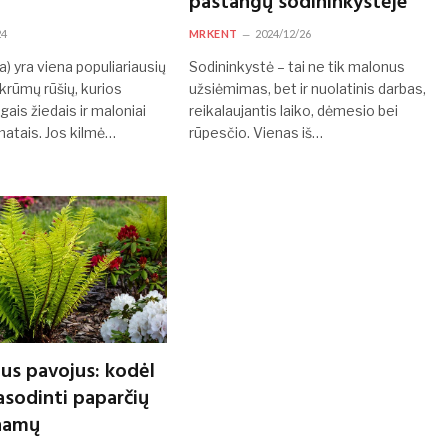
pastangų sodininkystėje
24
MRKENT
2024/12/26
a) yra viena populiariausių
Sodininkystė – tai ne tik malonus
krūmų rūšių, kurios
užsiėmimas, bet ir nuolatinis darbas,
gais žiedais ir maloniai
reikalaujantis laiko, dėmesio bei
matais. Jos kilmė…
rūpesčio. Vienas iš…
us pavojus: kodėl
asodinti paparčių
 namų