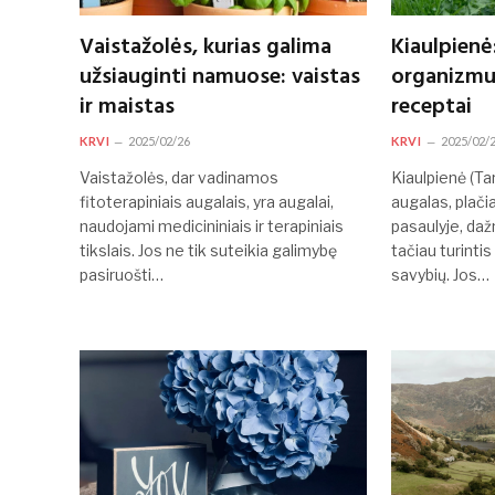
Vaistažolės, kurias galima
Kiaulpienė
užsiauginti namuose: vaistas
organizmui
ir maistas
receptai
KRVI
2025/02/26
KRVI
2025/02/
Vaistažolės, dar vadinamos
Kiaulpienė (Ta
fitoterapiniais augalais, yra augalai,
augalas, plači
naudojami medicininiais ir terapiniais
pasaulyje, daž
tikslais. Jos ne tik suteikia galimybę
tačiau turinti
pasiruošti…
savybių. Jos…