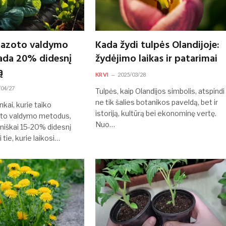
 azoto valdymo
Kada žydi tulpės Olandijoje:
ada 20% didesnį
žydėjimo laikas ir patarimai
ą
KRVI
2025/03/28
/04/27
Tulpės, kaip Olandijos simbolis, atspindi
ne tik šalies botanikos paveldą, bet ir
nkai, kurie taiko
istoriją, kultūrą bei ekonominę vertę.
oto valdymo metodus,
Nuo…
iniškai 15-20% didesnį
 tie, kurie laikosi…