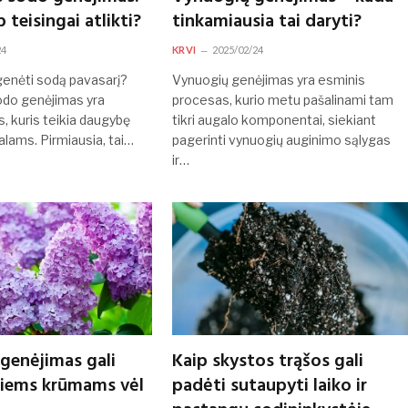
p teisingai atlikti?
tinkamiausia tai daryti?
24
KRVI
2025/02/24
genėti sodą pavasarį?
Vynuogių genėjimas yra esminis
odo genėjimas yra
procesas, kurio metu pašalinami tam
, kuris teikia daugybę
tikri augalo komponentai, siekiant
alams. Pirmiausia, tai…
pagerinti vynuogių auginimo sąlygas
ir…
 genėjimas gali
Kaip skystos trąšos gali
niems krūmams vėl
padėti sutaupyti laiko ir