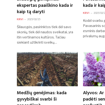
ekspertas paaiškino kada ir
kada ir kai
kaip tą daryti
KRVI
2025/02/
KRVI
2025/02/25
Kodėl svarbu 
Pavasarinis s
Šilauogės, pasirinktos tiek dėl savo
esminis darbas
skonių, tiek dėl naudos sveikatai, yra
privalumų aug
itin vertinamos kultūros. Tačiau
siekiant užtikrinti sveikų…
Medžių genėjimas: kada
Alyvos: Ar
gyvybiškai svarbi ši
padėti se