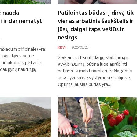
: nauda
Patikrintas būdas: į dirvą tik
 ir dar nematyti
vienas arbatinis šaukštelis ir
jūsų daigai taps vešlūs ir
nesirgs
25
KRVI
2025/02/25
raxacum officinale) yra
ai paplitęs visame
Siekiant užtikrinti daigų stabilumą ir
nai laikomas piktžole,
gyvybingumą, būtina juos aprūpinti
s daugybę naudingų
būtinomis maistinėmis medžiagomis
ankstyvosiose vystymosi stadijose.
Optimaliausias būdas yra…