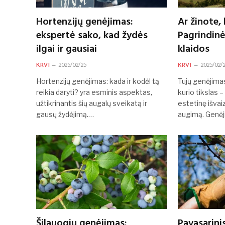
Hortenzijų genėjimas:
Ar žinote,
ekspertė sako, kad žydės
Pagrindinės
ilgai ir gausiai
klaidos
KRVI
2025/02/25
KRVI
2025/02/
Hortenzijų genėjimas: kada ir kodėl tą
Tujų genėjima
reikia daryti? yra esminis aspektas,
kurio tikslas –
užtikrinantis šių augalų sveikatą ir
estetinę išvaiz
gausų žydėjimą.…
augimą. Genė
Šilauogių genėjimas:
Pavasarini