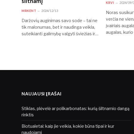
šiltnamį
KRVI
2024/09/
MRKENT
2024/12/13
Noras susikurt
verčia ne vien
Daržovių auginimas savo sode – tai ne
įvairiais augal
tik malonumas, bet ir naudinga veikla,
augalas, kur
suteikianti galimybę valgyti šviežias ir…
NAUJAUSI ĮRAŠAI
Stiklas, plėvelė ar polikarbonatas: kurią šiltnamio dangą
rinktis
Biotualetai: kaip jie veikia, kokie būna tipai ir kur
naudojami