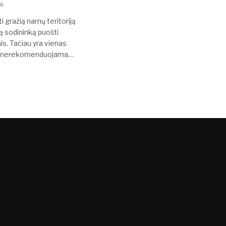
06
i gražią namų teritoriją
ą sodininką puošti
ais. Tačiau yra vienas
io nerekomenduojama…