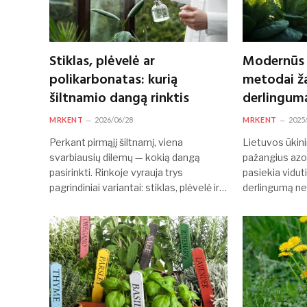
Stiklas, plėvelė ar
Modernūs
polikarbonatas: kurią
metodai ž
šiltnamio dangą rinktis
derlingum
MRKENT
2026/06/28
MRKENT
2025
Perkant pirmąjį šiltnamį, viena
Lietuvos ūkini
svarbiausių dilemų — kokią dangą
pažangius az
pasirinkti. Rinkoje vyrauja trys
pasiekia vidut
pagrindiniai variantai: stiklas, plėvelė ir…
derlingumą nei