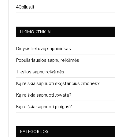
40plius.lt
LIKIMO ŽENKLAI
Didysis lietuvių sapnininkas
Populiariausios sapnų reikšmės
Tikslios sapnų reikšmės
Ką reiškia sapnuoti skęstančius žmones?
Ką reiškia sapnuoti gyvatę?
Ką reiškia sapnuoti pinigus?
KATEGORIJOS