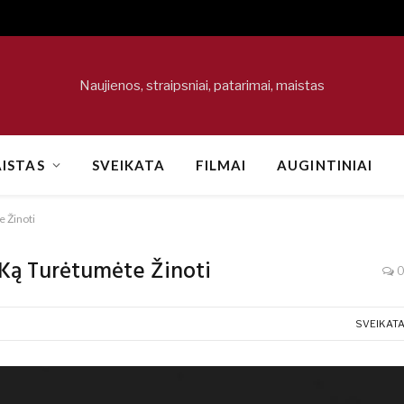
Naujienos, straipsniai, patarimai, maistas
ISTAS
SVEIKATA
FILMAI
AUGINTINIAI
e Žinoti
 Ką Turėtumėte Žinoti
SVEIKAT