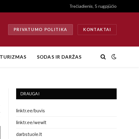
Trečiadienis, 5 rugpjūčio
PRIVATUMO POLITIKA
KONTAKTAI
TURIZMAS
SODAS IR DARŽAS
0
DRAUGAI
linktr.ee/buvis
A
linktr.ee/wewlt
darbstuole.lt