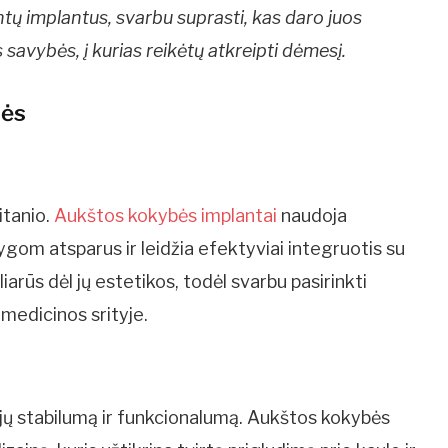
antų implantus, svarbu suprasti, kas daro juos
savybės, į kurias reikėtų atkreipti dėmesį.
bės
itanio.
Aukštos kokybės implantai
naudoja
lygom atsparus ir leidžia efektyviai integruotis su
liarūs dėl jų estetikos, todėl svarbu pasirinkti
 medicinos srityje.
a jų stabilumą ir funkcionalumą. Aukštos kokybės