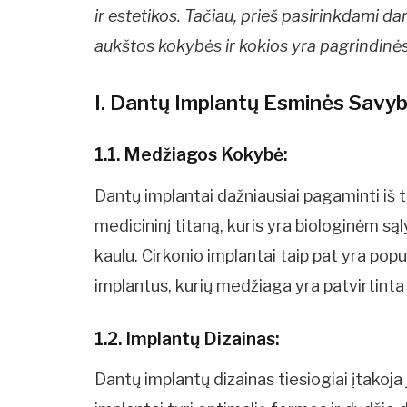
ir estetikos. Tačiau, prieš pasirinkdami d
aukštos kokybės ir kokios yra pagrindinės 
I. Dantų Implantų Esminės Savy
1.1. Medžiagos Kokybė:
Dantų implantai dažniausiai pagaminti iš t
medicininį titaną, kuris yra biologinėm są
kaulu. Cirkonio implantai taip pat yra popu
implantus, kurių medžiaga yra patvirtinta
1.2. Implantų Dizainas:
Dantų implantų dizainas tiesiogiai įtakoj