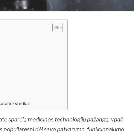
tai ir Estetikai
matė sparčią medicinos technologijų pažangą, ypač
vis populiaresni dėl savo patvarumo, funkcionalumo