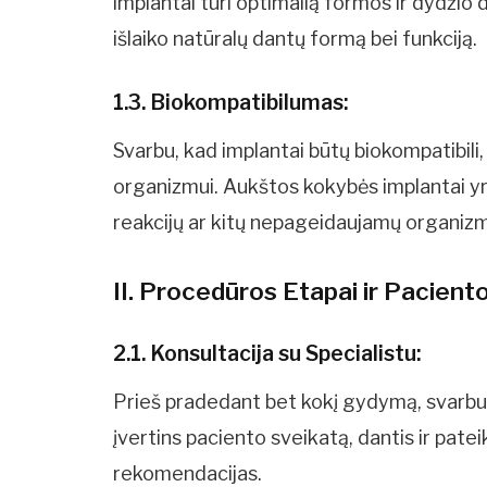
implantai turi optimalią formos ir dydžio di
išlaiko natūralų dantų formą bei funkciją.
1.3. Biokompatibilumas:
Svarbu, kad implantai būtų biokompatibili, 
organizmui. Aukštos kokybės implantai yra
reakcijų ar kitų nepageidaujamų organiz
II. Procedūros Etapai ir Pacient
2.1. Konsultacija su Specialistu:
Prieš pradedant bet kokį gydymą, svarbu 
įvertins paciento sveikatą, dantis ir pate
rekomendacijas.