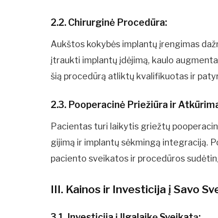
2.2. Chirurginė Procedūra:
Aukštos kokybės implantų įrengimas dažnia
įtraukti implantų įdėjimą, kaulo augmentac
šią procedūrą atliktų kvalifikuotas ir paty
2.3. Pooperacinė Priežiūra ir Atkūrim
Pacientas turi laikytis griežtų pooperaci
gijimą ir implantų sėkmingą integraciją. P
paciento sveikatos ir procedūros sudėti
III. Kainos ir Investicija į Savo S
3.1. Investicija į Ilgalaikę Sveikatą: