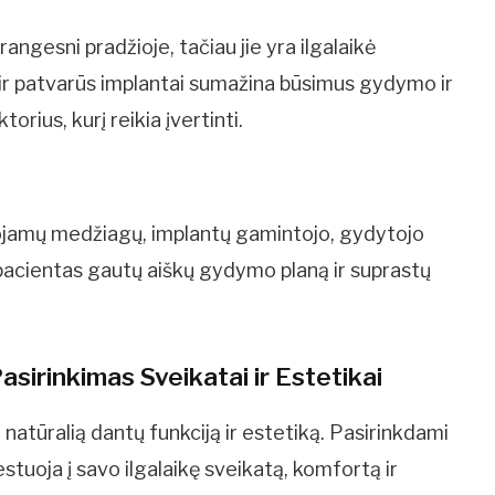
angesni pradžioje, tačiau jie yra ilgalaikė
ai ir patvarūs implantai sumažina būsimus gydymo ir
orius, kurį reikia įvertinti.
dojamų medžiagų, implantų gamintojo, gydytojo
ad pacientas gautų aiškų gydymo planą ir suprastų
asirinkimas Sveikatai ir Estetikai
 natūralią dantų funkciją ir estetiką. Pasirinkdami
stuoja į savo ilgalaikę sveikatą, komfortą ir