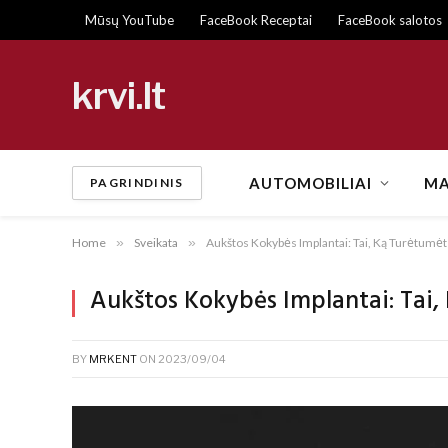
Mūsų YouTube
FaceBook Receptai
FaceBook salotos
krvi.lt
AUTOMOBILIAI
MA
PAGRINDINIS
Home
»
Sveikata
»
Aukštos Kokybės Implantai: Tai, Ką Turėtumėt
Aukštos Kokybės Implantai: Tai,
BY
MRKENT
ON
2023/09/04