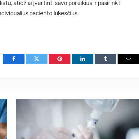
tu, atidžiai įvertinti savo poreikius ir pasirinkti
ndividualius paciento lūkesčius.
Facebook
Twitter
Pinterest
LinkedIn
Tumblr
Emai