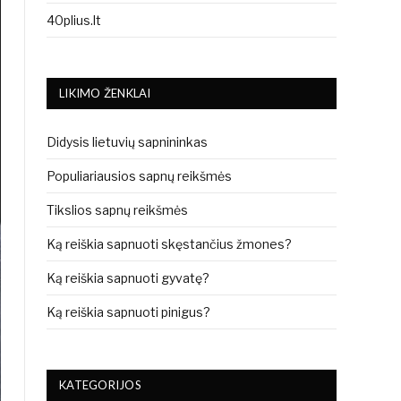
40plius.lt
LIKIMO ŽENKLAI
Didysis lietuvių sapnininkas
Populiariausios sapnų reikšmės
Tikslios sapnų reikšmės
Ką reiškia sapnuoti skęstančius žmones?
Ką reiškia sapnuoti gyvatę?
Ką reiškia sapnuoti pinigus?
KATEGORIJOS