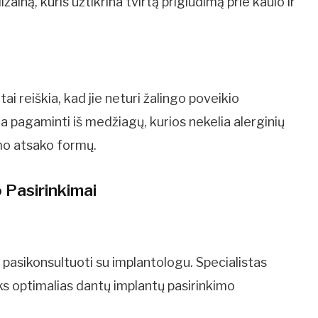
zainą, kuris užtikrina tvirtą prigludimą prie kaulo ir
tai reiškia, kad jie neturi žalingo poveikio
 pagaminti iš medžiagų, kurios nekelia alerginių
mo atsako formų.
o Pasirinkimai
pasikonsultuoti su implantologu. Specialistas
iks optimalias dantų implantų pasirinkimo