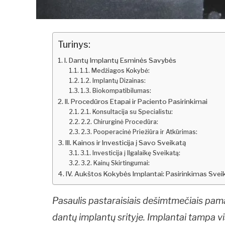
Turinys:
I. Dantų Implantų Esminės Savybės
1.1. Medžiagos Kokybė:
1.2. Implantų Dizainas:
1.3. Biokompatibilumas:
II. Procedūros Etapai ir Paciento Pasirinkimai
2.1. Konsultacija su Specialistu:
2.2. Chirurginė Procedūra:
2.3. Pooperacinė Priežiūra ir Atkūrimas:
III. Kainos ir Investicija į Savo Sveikatą
3.1. Investicija į Ilgalaikę Sveikatą:
3.2. Kainų Skirtingumai:
IV. Aukštos Kokybės Implantai: Pasirinkimas Sveika
Pasaulis pastaraisiais dešimtmečiais pa
dantų implantų srityje. Implantai tampa 