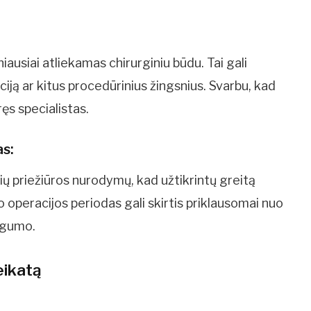
usiai atliekamas chirurginiu būdu. Tai gali
iją ar kitus procedūrinius žingsnius. Svarbu, kad
ręs specialistas.
as:
nių priežiūros nurodymų, kad užtikrintų greitą
o operacijos periodas gali skirtis priklausomai nuo
ngumo.
veikatą