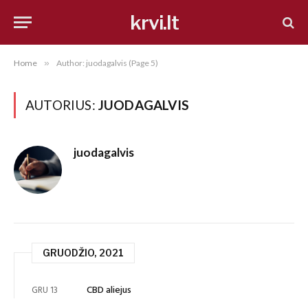
krvi.lt
Home
»
Author: juodagalvis (Page 5)
AUTORIUS:
JUODAGALVIS
juodagalvis
GRUODŽIO, 2021
CBD aliejus
GRU 13