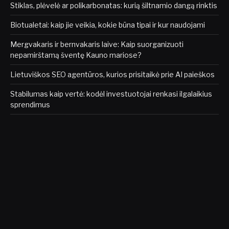
Stiklas, plėvelė ar polikarbonatas: kurią šiltnamio dangą rinktis
Biotualetai: kaip jie veikia, kokie būna tipai ir kur naudojami
Mergvakaris ir bernvakaris laive: Kaip suorganizuoti
nepamirštamą šventę Kauno mariose?
Lietuviškos SEO agentūros, kurios prisitaikė prie AI paieškos
Stabilumas kaip vertė: kodėl investuotojai renkasi ilgalaikius
sprendimus