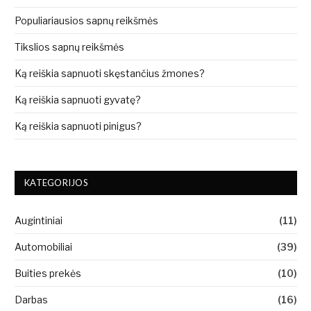
Populiariausios sapnų reikšmės
Tikslios sapnų reikšmės
Ką reiškia sapnuoti skęstančius žmones?
Ką reiškia sapnuoti gyvatę?
Ką reiškia sapnuoti pinigus?
KATEGORIJOS
Augintiniai
(11)
Automobiliai
(39)
Buities prekės
(10)
Darbas
(16)