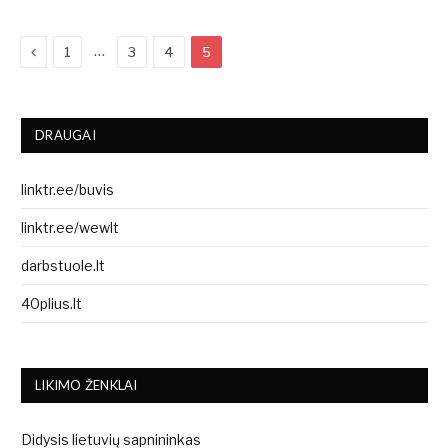
Previous
…
1
3
4
5
DRAUGAI
linktr.ee/buvis
linktr.ee/wewlt
darbstuole.lt
40plius.lt
LIKIMO ŽENKLAI
Didysis lietuvių sapnininkas