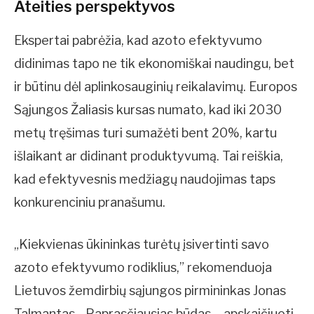
Ateities perspektyvos
Ekspertai pabrėžia, kad azoto efektyvumo
didinimas tapo ne tik ekonomiškai naudingu, bet
ir būtinu dėl aplinkosauginių reikalavimų. Europos
Sąjungos Žaliasis kursas numato, kad iki 2030
metų tręšimas turi sumažėti bent 20%, kartu
išlaikant ar didinant produktyvumą. Tai reiškia,
kad efektyvesnis medžiagų naudojimas taps
konkurenciniu pranašumu.
„Kiekvienas ūkininkas turėtų įsivertinti savo
azoto efektyvumo rodiklius,” rekomenduoja
Lietuvos žemdirbių sąjungos pirmininkas Jonas
Talmantas. „Paprasčiausias būdas – apskaičiuoti,