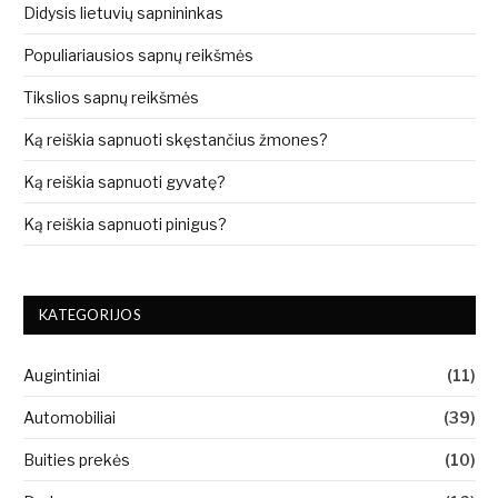
Didysis lietuvių sapnininkas
Populiariausios sapnų reikšmės
Tikslios sapnų reikšmės
Ką reiškia sapnuoti skęstančius žmones?
Ką reiškia sapnuoti gyvatę?
Ką reiškia sapnuoti pinigus?
KATEGORIJOS
Augintiniai
(11)
Automobiliai
(39)
Buities prekės
(10)