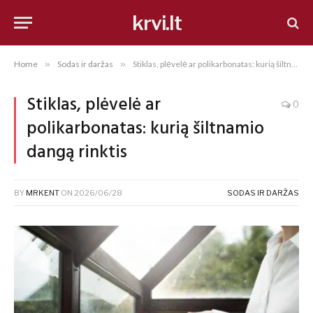
krvi.lt
Home
»
Sodas ir daržas
»
Stiklas, plėvelė ar polikarbonatas: kurią šiltnamio dangą rinktis
Stiklas, plėvelė ar
0
polikarbonatas: kurią šiltnamio
dangą rinktis
BY
MRKENT
ON
2026/06/28
SODAS IR DARŽAS