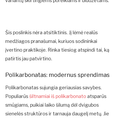
variantų skirtingiems poreikiams ir biudžetams.
Šis poslinkis nėra atsitiktinis. Jį lėmė realūs
medžiagos pranašumai, kuriuos sodininkai
įvertino praktikoje. Rinka tiesiog atspindi tai, ką
patirtis jau patvirtino.
Polikarbonatas: modernus sprendimas
Polikarbonatas sujungia geriausias savybes.
Populiarūs
šiltnamiai iš polikarbonato
atsparūs
smūgiams, puikiai laiko šilumą dėl dvigubos
sienelės struktūros ir tarnauja daugelį metų. Jie