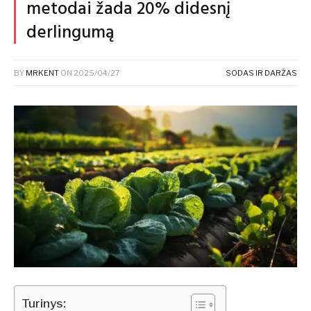
metodai žada 20% didesnį
derlingumą
BY
MRKENT
ON
2025/04/27
SODAS IR DARŽAS
Turinys: