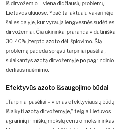
iš dirvožemio – viena didžiausių problemų
Lietuvos ūkiuose. Ypač tai aktualu vakarinėje
šalies dalyje, kur vyrauja lengvesnės sudėties
dirvožemiai. Čia ūkininkai praranda vidutiniškai
30-40% įterpto azoto dėl išplovimo. Šią
problemą padeda spręsti tarpiniai pasėliai,
sulaikantys azotą dirvožemyje po pagrindinio
derliaus nuėmimo.
Efektyvūs azoto išsaugojimo būdai
„Tarpiniai pasėliai – vienas efektyviausių būdų
išlaikyti azotą dirvožemyje,” teigia Lietuvos
agrarinių ir miškų mokslų centro mokslininkas