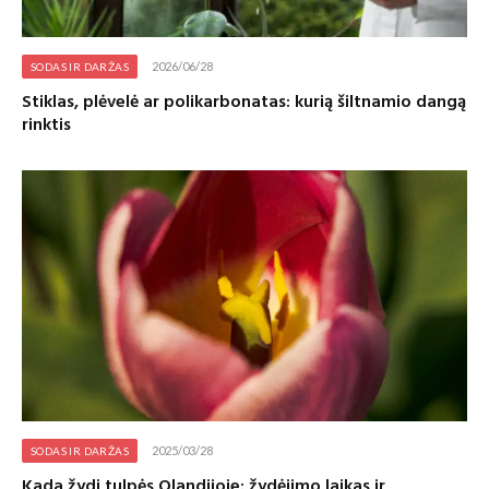
2026/06/28
SODAS IR DARŽAS
Stiklas, plėvelė ar polikarbonatas: kurią šiltnamio dangą
rinktis
2025/03/28
SODAS IR DARŽAS
Kada žydi tulpės Olandijoje: žydėjimo laikas ir