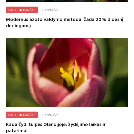
2025/04/27
SODAS IR DARŽAS
Modernūs azoto valdymo metodai žada 20% didesnį
derlingumą
2025/03/28
SODAS IR DARŽAS
Kada žydi tulpės Olandijoje: žydėjimo laikas ir
patarimai