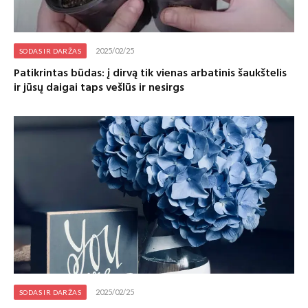
2025/02/25
SODAS IR DARŽAS
Patikrintas būdas: į dirvą tik vienas arbatinis šaukštelis
ir jūsų daigai taps vešlūs ir nesirgs
2025/02/25
SODAS IR DARŽAS