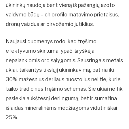
ūkininkų naudoja bent vieną iš pažangių azoto
valdymo būdų – chlorofilo matavimo prietaisus,
dronų vaizdus ar dirvožemio jutiklius.
Naujausi duomenys rodo, kad tręšimo
efektyvumo skirtumai ypač išryškėja
nepalankiomis oro sąlygomis. Sausringais metais
ūkiai, taikantys tikslųjį ūkininkavimą, patiria iki
30% mažesnius derliaus nuostolius nei tie, kurie
taiko tradicines tręšimo schemas. Šie ūkiai ne tik
pasiekia aukštesnį derlingumą, bet ir sumažina
išlaidas mineralinėms medžiagoms vidutiniškai
25%.