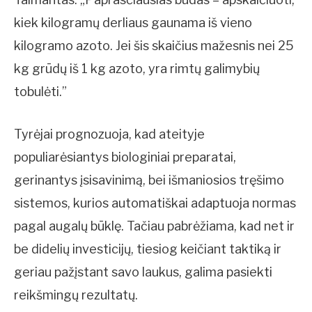
kiek kilogramų derliaus gaunama iš vieno
kilogramo azoto. Jei šis skaičius mažesnis nei 25
kg grūdų iš 1 kg azoto, yra rimtų galimybių
tobulėti.”
Tyrėjai prognozuoja, kad ateityje
populiarėsiantys biologiniai preparatai,
gerinantys įsisavinimą, bei išmaniosios tręšimo
sistemos, kurios automatiškai adaptuoja normas
pagal augalų būklę. Tačiau pabrėžiama, kad net ir
be didelių investicijų, tiesiog keičiant taktiką ir
geriau pažįstant savo laukus, galima pasiekti
reikšmingų rezultatų.