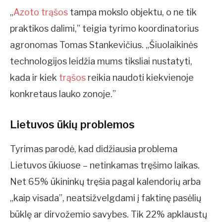
„
Azoto trąšos
tampa mokslo objektu, o ne tik
praktikos dalimi,” teigia tyrimo koordinatorius
agronomas Tomas Stankevičius. „Šiuolaikinės
technologijos leidžia mums tiksliai nustatyti,
kada ir kiek
trąšos
reikia naudoti kiekvienoje
konkretaus lauko zonoje.”
Lietuvos ūkių problemos
Tyrimas parodė, kad didžiausia problema
Lietuvos ūkiuose – netinkamas tręšimo laikas.
Net 65% ūkininkų tręšia pagal kalendorių arba
„kaip visada”, neatsižvelgdami į faktinę pasėlių
būklę ar dirvožemio savybes. Tik 22% apklaustų