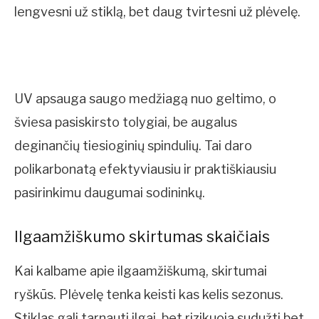
lengvesni už stiklą, bet daug tvirtesni už plėvelę.
UV apsauga saugo medžiagą nuo geltimo, o
šviesa pasiskirsto tolygiai, be augalus
deginančių tiesioginių spindulių. Tai daro
polikarbonatą efektyviausiu ir praktiškiausiu
pasirinkimu daugumai sodininkų.
Ilgaamžiškumo skirtumas skaičiais
Kai kalbame apie ilgaamžiškumą, skirtumai
ryškūs. Plėvelę tenka keisti kas kelis sezonus.
Stiklas gali tarnauti ilgai, bet rizikuoja sudužti bet