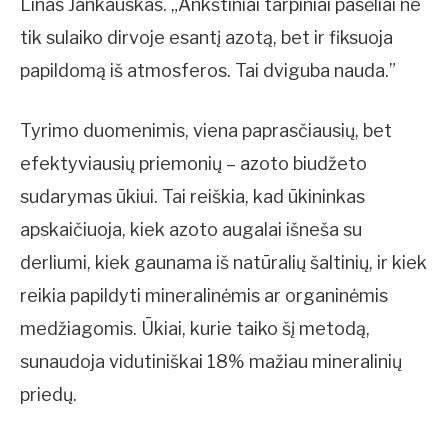
Linas Jankauskas. „Ankštiniai tarpiniai pasėliai ne
tik sulaiko dirvoje esantį azotą, bet ir fiksuoja
papildomą iš atmosferos. Tai dviguba nauda.”
Tyrimo duomenimis, viena paprasčiausių, bet
efektyviausių priemonių – azoto biudžeto
sudarymas ūkiui. Tai reiškia, kad ūkininkas
apskaičiuoja, kiek azoto augalai išneša su
derliumi, kiek gaunama iš natūralių šaltinių, ir kiek
reikia papildyti mineralinėmis ar organinėmis
medžiagomis. Ūkiai, kurie taiko šį metodą,
sunaudoja vidutiniškai 18% mažiau mineralinių
priedų.