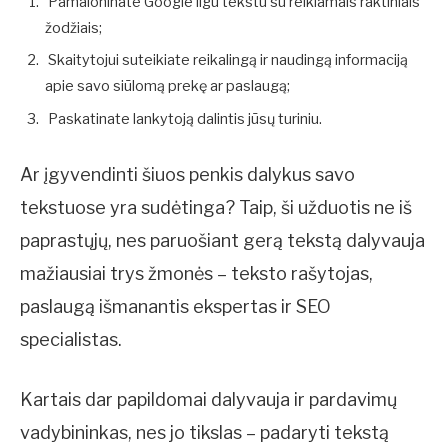
Pamaloninate Google ilgu tekstu su reikiamais raktiniais
žodžiais;
Skaitytojui suteikiate reikalingą ir naudingą informaciją
apie savo siūlomą prekę ar paslaugą;
Paskatinate lankytoją dalintis jūsų turiniu.
Ar įgyvendinti šiuos penkis dalykus savo
tekstuose yra sudėtinga? Taip, ši užduotis ne iš
paprastųjų, nes paruošiant gerą tekstą dalyvauja
mažiausiai trys žmonės – teksto rašytojas,
paslaugą išmanantis ekspertas ir SEO
specialistas.
Kartais dar papildomai dalyvauja ir pardavimų
vadybininkas, nes jo tikslas – padaryti tekstą