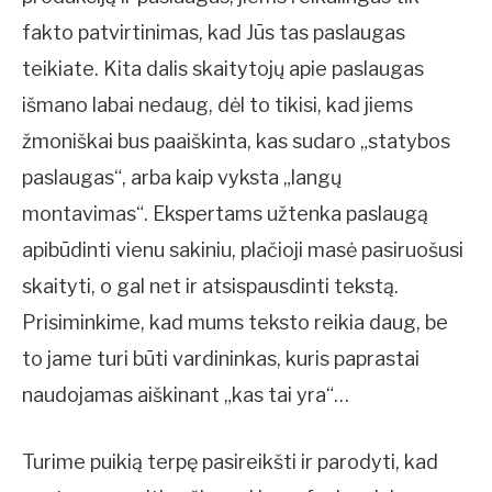
fakto patvirtinimas, kad Jūs tas paslaugas
teikiate. Kita dalis skaitytojų apie paslaugas
išmano labai nedaug, dėl to tikisi, kad jiems
žmoniškai bus paaiškinta, kas sudaro „statybos
paslaugas“, arba kaip vyksta „langų
montavimas“. Ekspertams užtenka paslaugą
apibūdinti vienu sakiniu, plačioji masė pasiruošusi
skaityti, o gal net ir atsispausdinti tekstą.
Prisiminkime, kad mums teksto reikia daug, be
to jame turi būti vardininkas, kuris paprastai
naudojamas aiškinant „kas tai yra“…
Turime puikią terpę pasireikšti ir parodyti, kad