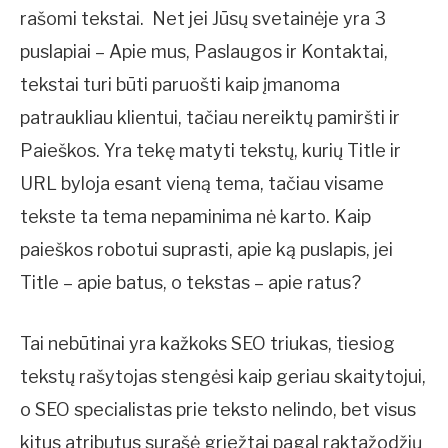
rašomi tekstai. Net jei Jūsų svetainėje yra 3
puslapiai – Apie mus, Paslaugos ir Kontaktai,
tekstai turi būti paruošti kaip įmanoma
patraukliau klientui, tačiau nereiktų pamiršti ir
Paieškos. Yra tekę matyti tekstų, kurių Title ir
URL byloja esant vieną tema, tačiau visame
tekste ta tema nepaminima nė karto. Kaip
paieškos robotui suprasti, apie ką puslapis, jei
Title – apie batus, o tekstas – apie ratus?
Tai nebūtinai yra kažkoks SEO triukas, tiesiog
tekstų rašytojas stengėsi kaip geriau skaitytojui,
o SEO specialistas prie teksto nelindo, bet visus
kitus atributus surašė griežtai pagal raktažodžių