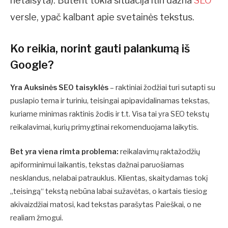
netaisyta). Būtent tokia situacija itin dažna
SEO
versle, ypač kalbant apie svetainės tekstus.
Ko reikia, norint gauti palankumą iš
Google?
Yra Auksinės SEO taisyklės
– raktiniai žodžiai turi sutapti su
puslapio tema ir turiniu, teisingai apipavidalinamas tekstas,
kuriame minimas raktinis žodis ir t.t. Visa tai yra SEO tekstų
reikalavimai, kurių primygtinai rekomenduojama laikytis.
Bet yra viena rimta problema:
reikalavimų raktažodžių
apiforminimui laikantis, tekstas dažnai paruošiamas
nesklandus, nelabai patrauklus. Klientas, skaitydamas tokį
„teisingą“ tekstą nebūna labai sužavėtas, o kartais tiesiog
akivaizdžiai matosi, kad tekstas parašytas Paieškai, o ne
realiam žmogui.