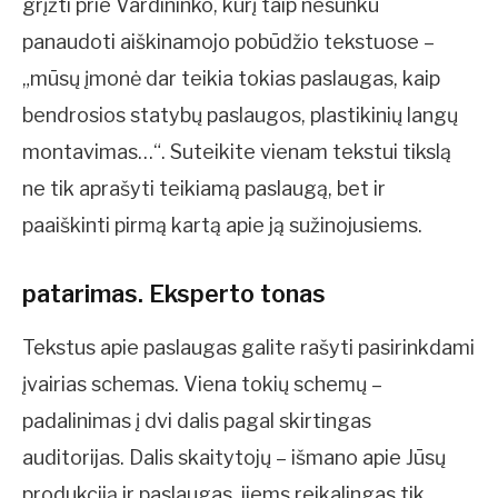
grįžti prie Vardininko, kurį taip nesunku
panaudoti aiškinamojo pobūdžio tekstuose –
„mūsų įmonė dar teikia tokias paslaugas, kaip
bendrosios statybų paslaugos, plastikinių langų
montavimas…“. Suteikite vienam tekstui tikslą
ne tik aprašyti teikiamą paslaugą, bet ir
paaiškinti pirmą kartą apie ją sužinojusiems.
patarimas. Eksperto tonas
Tekstus apie paslaugas galite rašyti pasirinkdami
įvairias schemas. Viena tokių schemų –
padalinimas į dvi dalis pagal skirtingas
auditorijas. Dalis skaitytojų – išmano apie Jūsų
produkciją ir paslaugas, jiems reikalingas tik