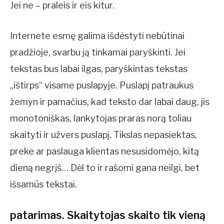
Jei ne – praleis ir eis kitur.
Internete esmę galima išdėstyti nebūtinai
pradžioje, svarbu ją tinkamai paryškinti. Jei
tekstas bus labai ilgas, paryškintas tekstas
„ištirps“ visame puslapyje. Puslapį patraukus
žemyn ir pamačius, kad teksto dar labai daug, jis
monotoniškas, lankytojas praras norą toliau
skaityti ir užvers puslapį. Tikslas nepasiektas,
preke ar paslauga klientas nesusidomėjo, kitą
dieną negrįš… Dėl to ir rašomi gana neilgi, bet
išsamūs tekstai.
patarimas. Skaitytojas skaito tik vieną