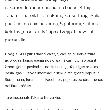
rekomenduotinus sprendimo būdus. Kitaip
tariant – pateikti nemokamą konsultaciją. Šalia
paaiškinimo apie paslaugą, 5 patarimų skilties,
keletas „case study“ tipo atvejų atrodys labai
patraukliai.
Google SEO guru
dažnai kartoja, kad labiausiai
vertina
nuorodas
, kurios gaunamos
organiškai
– t.y. neprašant
žmonių jomis pasidalinti, neskatinant jų už pinigus ar kitas
paslaugas. Su tokia informacija rizikuojate greitai papulti ir į
Supermamų forumus, ir į Facebooką ir į kitas bendruomenes
bei tinklaraščius.
Taigi nušaunate iš karto tris zuikius –