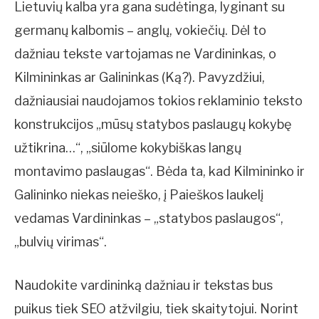
Lietuvių kalba yra gana sudėtinga, lyginant su
germanų kalbomis – anglų, vokiečių. Dėl to
dažniau tekste vartojamas ne Vardininkas, o
Kilmininkas ar Galininkas (Ką?). Pavyzdžiui,
dažniausiai naudojamos tokios reklaminio teksto
konstrukcijos „mūsų statybos paslaugų kokybę
užtikrina…“, „siūlome kokybiškas langų
montavimo paslaugas“. Bėda ta, kad Kilmininko ir
Galininko niekas neieško, į Paieškos laukelį
vedamas Vardininkas – „statybos paslaugos“,
„bulvių virimas“.
Naudokite vardininką dažniau ir tekstas bus
puikus tiek SEO atžvilgiu, tiek skaitytojui. Norint