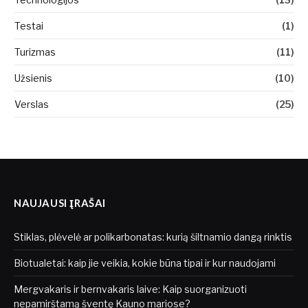
Testai
(1)
Turizmas
(11)
Užsienis
(10)
Verslas
(25)
NAUJAUSI ĮRAŠAI
Stiklas, plėvelė ar polikarbonatas: kurią šiltnamio dangą rinktis
Biotualetai: kaip jie veikia, kokie būna tipai ir kur naudojami
Mergvakaris ir bernvakaris laive: Kaip suorganizuoti
nepamirštamą šventę Kauno mariose?