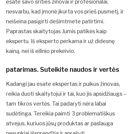
esate savo srities žinovai ir profesionalai,
nesvarbu, kad įmonė įkurta vos prieš pusmetį, ir
neišeina pasigirti dešimtmete patirtimi.
Paprastas skaitytojas Jumis patikės kaip
ekspertu. Iš eksperto perkama ir už didesnę
kainą, nei iš eilinio prekeivio.
patarimas. Suteikite naudos ir vertės
Kadangi jau esate ekspertas ir puikus žinovas,
reikia duoti skaitytojui ir tai, kuo jis apsidžiaugs –
tam tikros vertės. Tai padaryti nėra labai
sudėtinga. Tereikia paimti 3 problematiškus
atvejus, kuriuos jūsų produktas ar paslauga
nesunkiai išsprendžia ir aprašyti