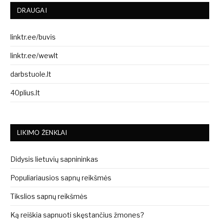
DRAUGAI
linktr.ee/buvis
linktr.ee/wewlt
darbstuole.lt
40plius.lt
LIKIMO ŽENKLAI
Didysis lietuvių sapnininkas
Populiariausios sapnų reikšmės
Tikslios sapnų reikšmės
Ką reiškia sapnuoti skęstančius žmones?