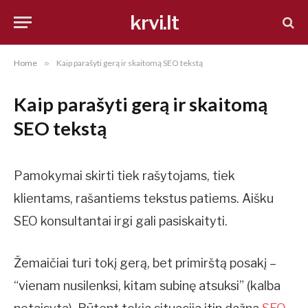
krvi.lt
Home
»
Kaip parašyti gerą ir skaitomą SEO tekstą
Kaip parašyti gerą ir skaitomą
SEO tekstą
Pamokymai skirti tiek rašytojams, tiek
klientams, rašantiems tekstus patiems. Aišku
SEO konsultantai irgi gali pasiskaityti.
Žemaičiai turi tokį gerą, bet primirštą posakį –
“vienam nusilenksi, kitam subinę atsuksi” (kalba