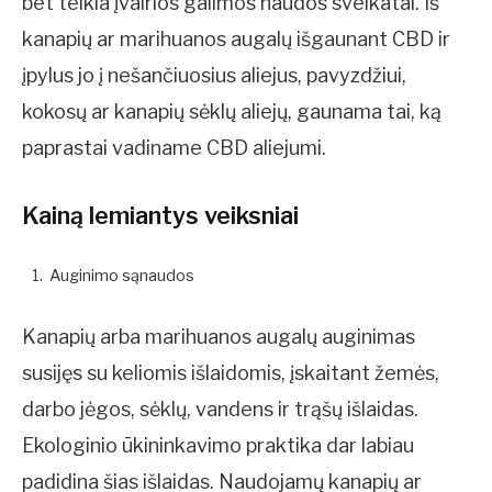
bet teikia įvairios galimos naudos sveikatai. Iš
kanapių ar marihuanos augalų išgaunant CBD ir
įpylus jo į nešančiuosius aliejus, pavyzdžiui,
kokosų ar kanapių sėklų aliejų, gaunama tai, ką
paprastai vadiname CBD aliejumi.
Kainą lemiantys veiksniai
Auginimo sąnaudos
Kanapių arba marihuanos augalų auginimas
susijęs su keliomis išlaidomis, įskaitant žemės,
darbo jėgos, sėklų, vandens ir trąšų išlaidas.
Ekologinio ūkininkavimo praktika dar labiau
padidina šias išlaidas. Naudojamų kanapių ar