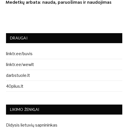
Medetkų arbata: nauda, paruošimas ir naudojimas
DRAUGAI
linktr.ee/buvis
linktr.ee/wewlt
darbstuole.lt
40plius.lt
LIKIMO ŽENKLAI
Didysis lietuvių sapnininkas