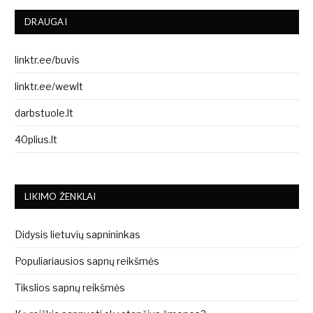
DRAUGAI
linktr.ee/buvis
linktr.ee/wewlt
darbstuole.lt
40plius.lt
LIKIMO ŽENKLAI
Didysis lietuvių sapnininkas
Populiariausios sapnų reikšmės
Tikslios sapnų reikšmės