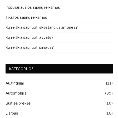
Populiariausios sapnų reikšmės
Tikslios sapnų reikšmės
Ką reiškia sapnuoti skęstančius žmones?
Ką reiškia sapnuoti gyvatę?
Ką reiškia sapnuoti pinigus?
KATEGORIJOS
Augintiniai
(11)
Automobiliai
(39)
Buities prekės
(10)
Darbas
(16)