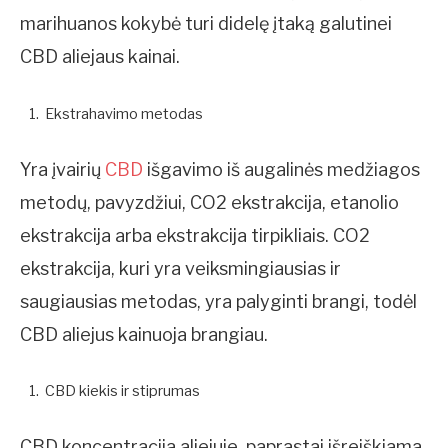
marihuanos kokybė turi didelę įtaką galutinei
CBD aliejaus kainai.
Ekstrahavimo metodas
Yra įvairių
CBD
išgavimo iš augalinės medžiagos
metodų, pavyzdžiui, CO2 ekstrakcija, etanolio
ekstrakcija arba ekstrakcija tirpikliais. CO2
ekstrakcija, kuri yra veiksmingiausias ir
saugiausias metodas, yra palyginti brangi, todėl
CBD aliejus kainuoja brangiau.
CBD kiekis ir stiprumas
CBD koncentracija aliejuje, paprastai išreiškiama