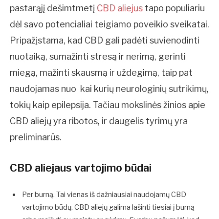
pastarąjį dešimtmetį
CBD aliejus
tapo populiariu
dėl savo potencialiai teigiamo poveikio sveikatai.
Pripažįstama, kad CBD gali padėti suvienodinti
nuotaiką, sumažinti stresą ir nerimą, gerinti
miegą, mažinti skausmą ir uždegimą, taip pat
naudojamas nuo kai kurių neurologinių sutrikimų,
tokių kaip epilepsija. Tačiau mokslinės žinios apie
CBD aliejų yra ribotos, ir daugelis tyrimų yra
preliminarūs.
CBD aliejaus vartojimo būdai
Per burną. Tai vienas iš dažniausiai naudojamų CBD
vartojimo būdų. CBD aliejų galima lašinti tiesiai į burną