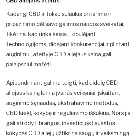
CBD aliejaus ateitis
Kadangi CBD ir toliau sulaukia pritarimo ir
pripažinimo dėl savo galimos naudos sveikatai,
tikėtina, kad rinka keisis. Tobulėjant
technologijoms, didėjant konkurencijai ir plintant
auginimui, ateityje CBD aliejaus kaina gali
palaipsniui mažėti.
Apibendrinant galima teigti, kad didelę CBD
aliejaus kainą lemia įvairūs veiksniai, įskaitant
auginimo sąnaudas, ekstrahavimo metodus,
CBD kiekį, kokybę ir reguliavimo iššūkius. Nors jis
gali atrodyti brangus, investicijos į aukštos
kokybės CBD aliejų užtikrina saugų ir veiksmingą