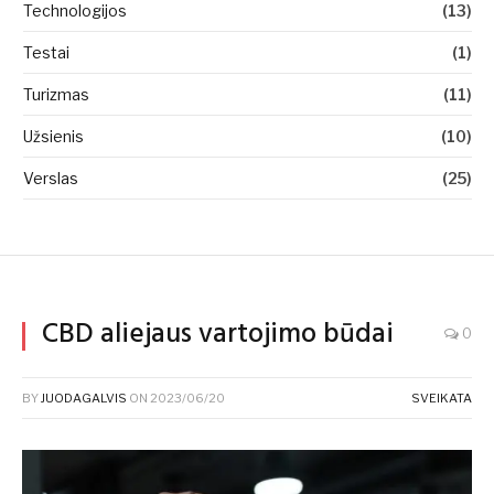
Technologijos
(13)
Testai
(1)
Turizmas
(11)
Užsienis
(10)
Verslas
(25)
CBD aliejaus vartojimo būdai
0
BY
JUODAGALVIS
ON
2023/06/20
SVEIKATA