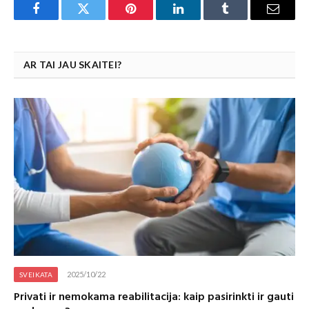
Facebook
Twitter
Pinterest
LinkedIn
Tumblr
Email
AR TAI JAU SKAITEI?
2025/10/22
SVEIKATA
Privati ir nemokama reabilitacija: kaip pasirinkti ir gauti