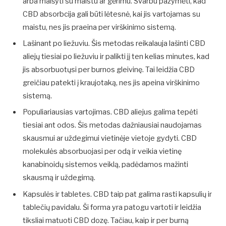
arba maišyti su maistu ar gėrimu. Svarbu pažymėti, kad
CBD absorbcija gali būti lėtesnė, kai jis vartojamas su
maistu, nes jis praeina per virškinimo sistemą.
Lašinant po liežuviu. Šis metodas reikalauja lašinti CBD
aliejų tiesiai po liežuviu ir palikti jį ten kelias minutes, kad
jis absorbuotųsi per burnos gleivinę. Tai leidžia CBD
greičiau patekti į kraujotaką, nes jis apeina virškinimo
sistemą.
Populiariausias vartojimas. CBD aliejus galima tepėti
tiesiai ant odos. Šis metodas dažniausiai naudojamas
skausmui ar uždegimui vietinėje vietoje gydyti. CBD
molekulės absorbuojasi per odą ir veikia vietinę
kanabinoidų sistemos veiklą, padėdamos mažinti
skausmą ir uždegimą.
Kapsulės ir tabletes. CBD taip pat galima rasti kapsulių ir
tablečių pavidalu. Ši forma yra patogu vartoti ir leidžia
tiksliai matuoti CBD dozę. Tačiau, kaip ir per burną