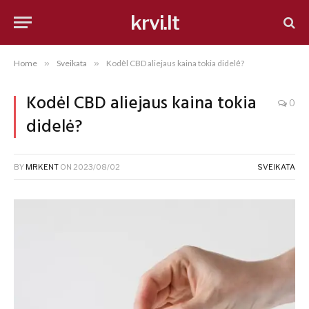
krvi.lt
Home
»
Sveikata
»
Kodėl CBD aliejaus kaina tokia didelė?
Kodėl CBD aliejaus kaina tokia
0
didelė?
BY
MRKENT
ON
2023/08/02
SVEIKATA