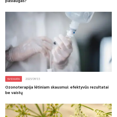
paslaugas?
2025/09/15
SVEIKATA
Ozonoterapija lėtiniam skausmui: efektyvūs rezultatai
be vaistų