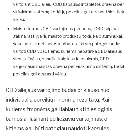
vartojant CBD aliejų, CBD kapsulės ir tabletės praeina per
virškinimo sistemą, todėl jų poveikis gali atsirasti šiek tiek
vėliau.
Maisto formos CBD vartojimas per burną. CBD taip pat
galima rasti įvairių maisto produktų, tokių kaip guminukai,
šokoladai, ar net kavos ir arbatos. Tai yra patogus būdas
vartoti CBD, ypač tiems, kuriems nepatinka CBD aliejaus
skonis. Tačiau, panašiai kaip ir su kapsulėmis, CBD
valgomasis maistas praeina per virškinimo sistemą, todėl
poveikis gali atsirasti vėliau.
CBD aliejaus vartojimo būdas priklauso nuo
individualių poreikių ir norimų rezultatų. Kai
kuriems žmonėms gali labiau tikti tiesioginis
burnos ar lašinant po liežuviu vartojimas, o
kitiems gali būti patogiau naudoti kapsules,