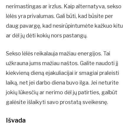
nerimastingas ar irzlus. Kaip alternatyva, sekso
lėlės yra privalumas. Gali būti, kad būsite per
daug pavargę, kad nesirūpintumėte kažkuo kitu
ar dėl jų dėti kokių nors pastangų.
Sekso lėlės reikalauja mažiau energijos. Tai
užkrauna jums mažiau naštos. Galite naudoti jį
kiekvieną dieną ejakuliacijai ir smagiai praleisti
laiką, net jei darbo diena buvo ilga. Jei neturite
jokių lūkesčių ar nerimo dėl jų patirties, galbūt
galėsite išlaikyti savo prostatą sveikesnę.
Išvada