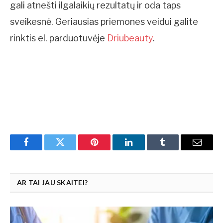
gali atnešti ilgalaikių rezultatų ir oda taps
sveikesnė. Geriausias priemones veidui galite
rinktis el. parduotuvėje
Driubeauty
.
Facebook
Twitter
Pinterest
LinkedIn
Tumblr
Email
AR TAI JAU SKAITEI?