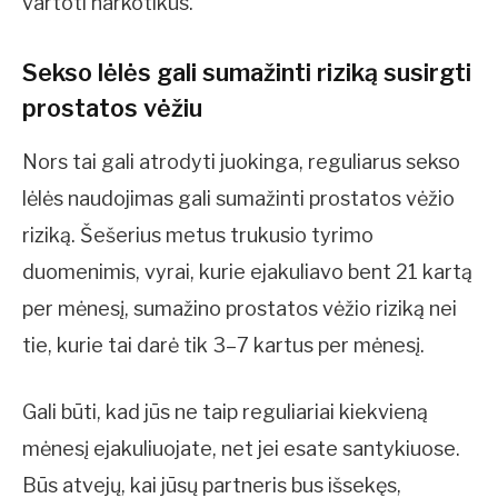
vartoti narkotikus.
Sekso lėlės gali sumažinti riziką susirgti
prostatos vėžiu
Nors tai gali atrodyti juokinga, reguliarus sekso
lėlės naudojimas gali sumažinti prostatos vėžio
riziką. Šešerius metus trukusio tyrimo
duomenimis, vyrai, kurie ejakuliavo bent 21 kartą
per mėnesį, sumažino prostatos vėžio riziką nei
tie, kurie tai darė tik 3–7 kartus per mėnesį.
Gali būti, kad jūs ne taip reguliariai kiekvieną
mėnesį ejakuliuojate, net jei esate santykiuose.
Būs atvejų, kai jūsų partneris bus išsekęs,