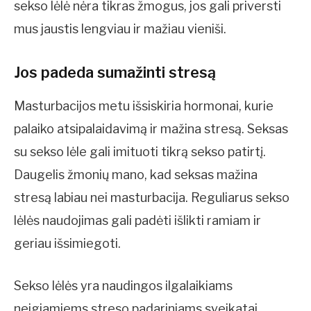
sekso lėlė nėra tikras žmogus, jos gali priversti
mus jaustis lengviau ir mažiau vieniši.
Jos padeda sumažinti stresą
Masturbacijos metu išsiskiria hormonai, kurie
palaiko atsipalaidavimą ir mažina stresą. Seksas
su sekso lėle gali imituoti tikrą sekso patirtį.
Daugelis žmonių mano, kad seksas mažina
stresą labiau nei masturbacija. Reguliarus sekso
lėlės naudojimas gali padėti išlikti ramiam ir
geriau išsimiegoti.
Sekso lėlės yra naudingos ilgalaikiams
neigiamiems streso padariniams sveikatai,