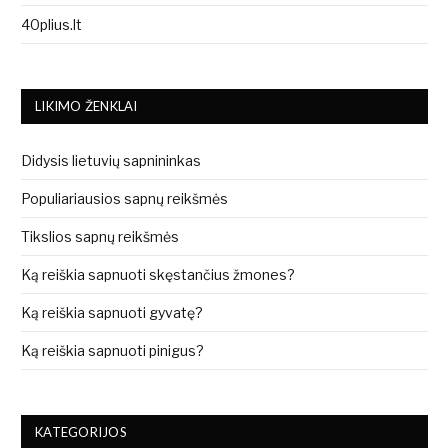
40plius.lt
LIKIMO ŽENKLAI
Didysis lietuvių sapnininkas
Populiariausios sapnų reikšmės
Tikslios sapnų reikšmės
Ką reiškia sapnuoti skęstančius žmones?
Ką reiškia sapnuoti gyvatę?
Ką reiškia sapnuoti pinigus?
KATEGORIJOS