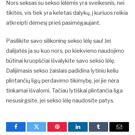
Nors seksas su sekso lėlėmis yra sveikesnis, nei
tikitės, vis tiek yra keletas dalykų, į kuriuos reikia
atkreipti dėmesį prieš pasimėgaujant.
Pasilikite savo silikoninę sekso lėlę sau! Jei
dalijatės ja su kuo nors, po kiekvieno naudojimo
būtinai kruopščiai išvalykite savo sekso lėlę.
Dalijimasis sekso žaislais padidina lytiniu keliu
plintančių ligų perdavimo tikimybę, jei jie nėra
tinkamai išvalomi. Tačiau lytiškai plintančia liga
nesusirgsite, jei sekso lėlę naudosite patys.
Facebook
Twitter
Pinterest
LinkedIn
Tumblr
Email