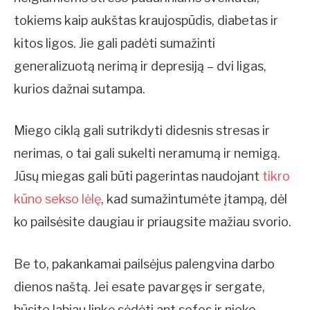
tokiems kaip aukštas kraujospūdis, diabetas ir
kitos ligos. Jie gali padėti sumažinti
generalizuotą nerimą ir depresiją – dvi ligas,
kurios dažnai sutampa.
Miego ciklą gali sutrikdyti didesnis stresas ir
nerimas, o tai gali sukelti neramumą ir nemigą.
Jūsų miegas gali būti pagerintas naudojant
tikro
kūno sekso lėlę
, kad sumažintumėte įtampą, dėl
ko pailsėsite daugiau ir priaugsite mažiau svorio.
Be to, pakankamai pailsėjus palengvina darbo
dienos naštą. Jei esate pavargęs ir sergate,
būsite labiau linkę sėdėti ant sofos ir nieko