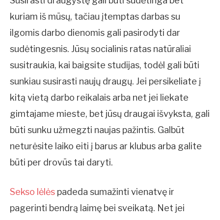
Susirasti draugystę gali būti sudėtinga bet
kuriam iš mūsų, tačiau įtemptas darbas su
ilgomis darbo dienomis gali pasirodyti dar
sudėtingesnis. Jūsų socialinis ratas natūraliai
susitraukia, kai baigsite studijas, todėl gali būti
sunkiau susirasti naujų draugų. Jei persikeliate į
kitą vietą darbo reikalais arba net jei liekate
gimtajame mieste, bet jūsų draugai išvyksta, gali
būti sunku užmegzti naujas pažintis. Galbūt
neturėsite laiko eiti į barus ar klubus arba galite
būti per drovūs tai daryti.
Sekso lėlės
padeda sumažinti vienatvę ir
pagerinti bendrą laimę bei sveikatą. Net jei