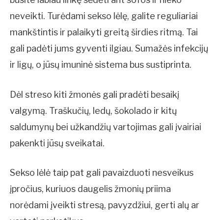
neveikti. Turėdami sekso lėlę, galite reguliariai
mankštintis ir palaikyti greitą širdies ritmą. Tai
gali padėti jums gyventi ilgiau. Sumažės infekcijų
ir ligų, o jūsų imuninė sistema bus sustiprinta.
Dėl streso kiti žmonės gali pradėti besaikį
valgymą. Traškučių, ledų, šokolado ir kitų
saldumynų bei užkandžių vartojimas gali įvairiai
pakenkti jūsų sveikatai.
Sekso lėlė taip pat gali pavaizduoti nesveikus
įpročius, kuriuos daugelis žmonių priima
norėdami įveikti stresą, pavyzdžiui, gerti alų ar