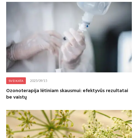
2025/09/15
SVEIKATA
Ozonoterapija lėtiniam skausmui: efektyvūs rezultatai
be vaistų