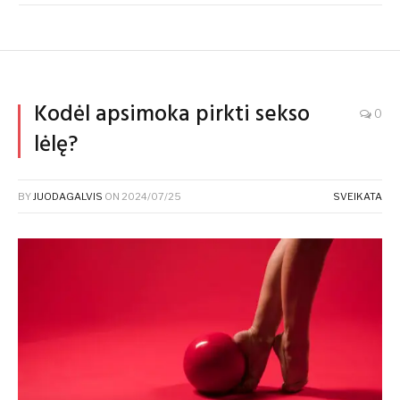
Kodėl apsimoka pirkti sekso
0
lėlę?
BY
JUODAGALVIS
ON
2024/07/25
SVEIKATA