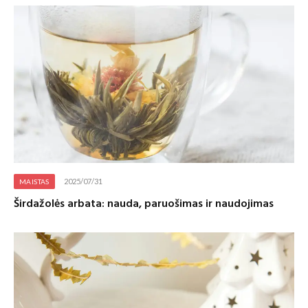
2025/07/31
MAISTAS
Širdažolės arbata: nauda, paruošimas ir naudojimas