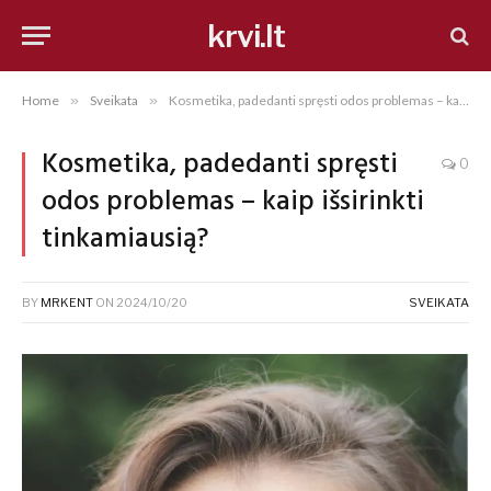
krvi.lt
Home
»
Sveikata
»
Kosmetika, padedanti spręsti odos problemas – kaip išsirinkti tinkamiausią?
Kosmetika, padedanti spręsti
0
odos problemas – kaip išsirinkti
tinkamiausią?
BY
MRKENT
ON
2024/10/20
SVEIKATA