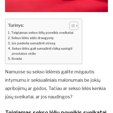
Turinys:
Teigiamas sekso lėlių poveikis sveikatai
Sekso lėlės siūlo draugystę
Jos padeda sumažinti stresą
Sekso lėlės gali sumažinti riziką susirgti
prostatos vėžiu
Išvada
Namuose su sekso lėlėmis galite mėgautis
intymumu ir seksualiniais malonumais be jokių
apribojimų ar gėdos. Tačiau ar sekso lėlės kenkia
jūsų sveikatai, ar jos naudingos?
Teigiamas sekso lėlių poveikis sveikatai