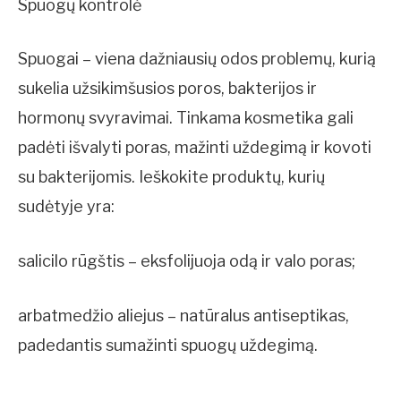
Spuogų kontrolė
Spuogai – viena dažniausių odos problemų, kurią
sukelia užsikimšusios poros, bakterijos ir
hormonų svyravimai. Tinkama kosmetika gali
padėti išvalyti poras, mažinti uždegimą ir kovoti
su bakterijomis. Ieškokite produktų, kurių
sudėtyje yra:
salicilo rūgštis – eksfolijuoja odą ir valo poras;
arbatmedžio aliejus – natūralus antiseptikas,
padedantis sumažinti spuogų uždegimą.