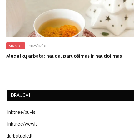
2025/07/31
MAISTAS
Medetkų arbata: nauda, paruošimas ir naudojimas
DRAUGAI
linktr.ee/buvis
linktr.ee/wewlt
darbstuole.lt