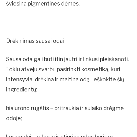
šviesina pigmentines dėmes.
Drėkinimas sausai odai
Sausa oda gali būti itin jautri ir linkusi pleiskanoti.
Tokiu atveju svarbu pasirinkti kosmetiką, kuri
intensyviai drėkina ir maitina odą. Ieškokite šių
ingredientų:
hialurono rūgštis – pritraukia ir sulaiko drėgmę
odoje;
keramidai – atkuria ir stiprina odos barjerą,