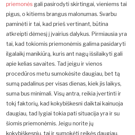
priemonės
gali pasirodyti skirtingai, vieniems tai
pigus, o kitiems brangus malonumas. Svarbu
paminėti ir tai, kad prieš vertinant, būtina
atkreipti dėmesį į įvairius dalykus. Pirmiausia yra
tai, kad tokiomis priemonėmis galima pasidaryti
ilgalaikį manikiūrą, kuris ant nagų išsilaikyti gali
apie kelias savaites. Tad jeigu ir vienos
procedūros metu sumokėsite daugiau, bet tą
sumą padalinus per visas dienas, kiek jis laikys,
suma bus minimali. Visų antra, reikia įvertinti ir
tokį faktorių, kad kokybiškesni daiktai kainuoja
daugiau, tad lygiai tokia pati situacija yra ir su
šiomis priemonėmis. Jeigu norite jų
kokybiškesnių, tai ir sumokėti reikės daugiau.