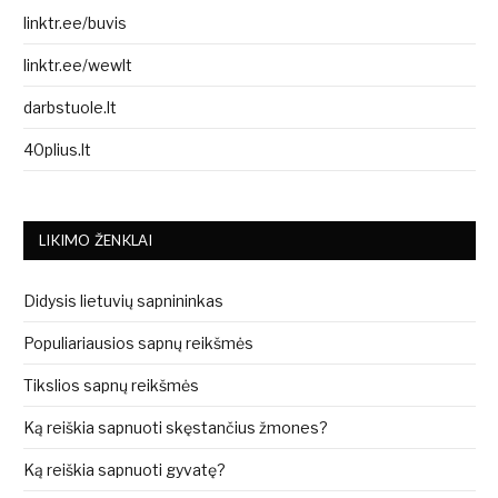
linktr.ee/buvis
linktr.ee/wewlt
darbstuole.lt
40plius.lt
LIKIMO ŽENKLAI
Didysis lietuvių sapnininkas
Populiariausios sapnų reikšmės
Tikslios sapnų reikšmės
Ką reiškia sapnuoti skęstančius žmones?
Ką reiškia sapnuoti gyvatę?