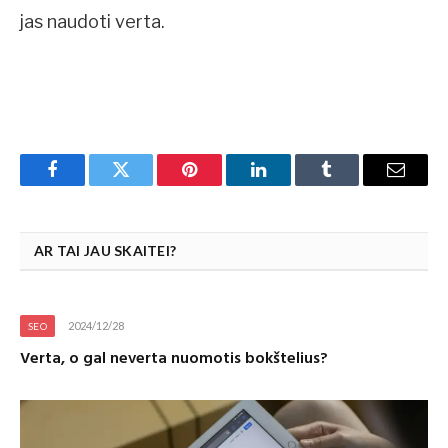
jas naudoti verta.
Facebook
Twitter
Pinterest
LinkedIn
Tumblr
Email
AR TAI JAU SKAITEI?
2024/12/28
SEO
Verta, o gal neverta nuomotis bokštelius?