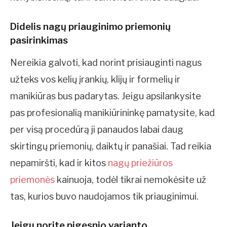
Didelis nagų priauginimo priemonių
pasirinkimas
Nereikia galvoti, kad norint prisiauginti nagus
užteks vos kelių įrankių, klijų ir formelių ir
manikiūras bus padarytas. Jeigu apsilankysite
pas profesionalią manikiūrininkę pamatysite, kad
per visą procedūrą ji panaudos labai daug
skirtingų priemonių, daiktų ir panašiai. Tad reikia
nepamiršti, kad ir kitos
nagų priežiūros
priemonės
kainuoja, todėl tikrai nemokėsite už
tas, kurios buvo naudojamos tik priauginimui.
Jeigu norite pigesnio varianto