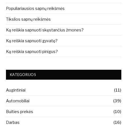
Populiariausios sapnų reikšmės
Tikslios sapnų reikšmės
Ką reiškia sapnuoti skęstančius žmones?
Ką reiškia sapnuoti gyvatę?
Ką reiškia sapnuoti pinigus?
KATEGORIJOS
Augintiniai
(11)
Automobiliai
(39)
Buities prekės
(10)
Darbas
(16)