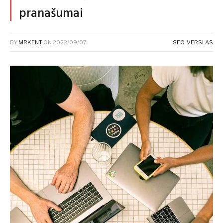
pranašumai
BY
MRKENT
ON
2022/09/07
SEO
,
VERSLAS