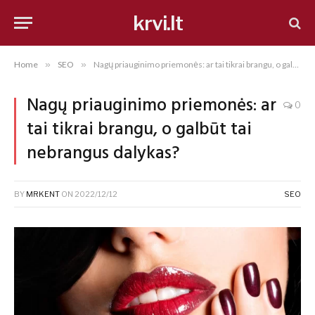
krvi.lt
Home
»
SEO
»
Nagų priauginimo priemonės: ar tai tikrai brangu, o galbūt tai nebrangus dalykas?
Nagų priauginimo priemonės: ar
0
tai tikrai brangu, o galbūt tai
nebrangus dalykas?
BY
MRKENT
ON
2022/12/12
SEO