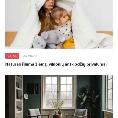
2025/09/15
NAMAI
Natūrali šiluma žiemą: vilnonių antklodžių privalumai