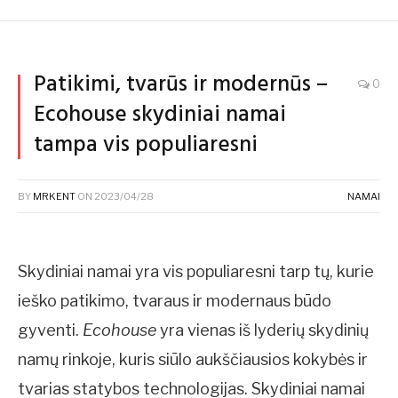
Patikimi, tvarūs ir modernūs –
0
Ecohouse skydiniai namai
tampa vis populiaresni
BY
MRKENT
ON
2023/04/28
NAMAI
Skydiniai namai yra vis populiaresni tarp tų, kurie
ieško patikimo, tvaraus ir modernaus būdo
gyventi.
Ecohouse
yra vienas iš lyderių skydinių
namų rinkoje, kuris siūlo aukščiausios kokybės ir
tvarias statybos technologijas. Skydiniai namai