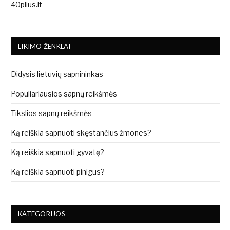
40plius.lt
LIKIMO ŽENKLAI
Didysis lietuvių sapnininkas
Populiariausios sapnų reikšmės
Tikslios sapnų reikšmės
Ką reiškia sapnuoti skęstančius žmones?
Ką reiškia sapnuoti gyvatę?
Ką reiškia sapnuoti pinigus?
KATEGORIJOS