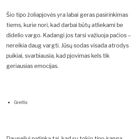
Šio tipo žoliapjovės yra labai geras pasirinkimas
tiems, kurie nori, kad darbai būtų atliekami be
didelio vargo. Kadangi jos tarsi važiuoja pačios –
nereikia daug vargti. Jūsų sodas visada atrodys
puikiai, svarbiausia, kad pjovimas kels tik
geriausias emocijas.
Greitis
Daugeliui patinka tai, kad su tokio tipo įranga