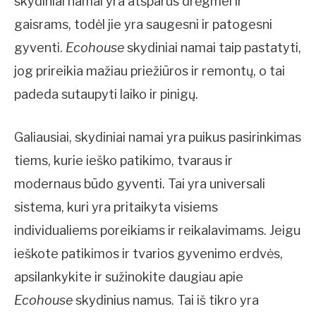
skydiniai namai yra atsparūs drėgmei ir
gaisrams, todėl jie yra saugesni ir patogesni
gyventi.
Ecohouse
skydiniai namai taip pastatyti,
jog prireikia mažiau priežiūros ir remontų, o tai
padeda sutaupyti laiko ir pinigų.
Galiausiai, skydiniai namai yra puikus pasirinkimas
tiems, kurie ieško patikimo, tvaraus ir
modernaus būdo gyventi. Tai yra universali
sistema, kuri yra pritaikyta visiems
individualiems poreikiams ir reikalavimams. Jeigu
ieškote patikimos ir tvarios gyvenimo erdvės,
apsilankykite ir sužinokite daugiau apie
Ecohouse
skydinius namus. Tai iš tikro yra