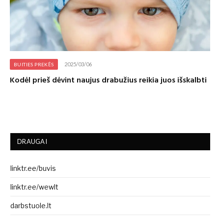
2025/03/06
BUITIES PREKĖS
Kodėl prieš dėvint naujus drabužius reikia juos išskalbti
DRAUGAI
linktr.ee/buvis
linktr.ee/wewlt
darbstuole.lt