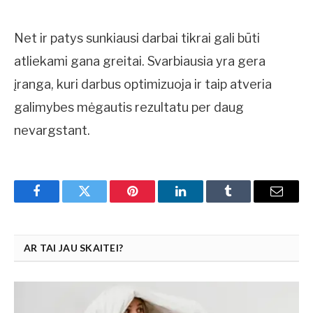
Net ir patys sunkiausi darbai tikrai gali būti
atliekami gana greitai. Svarbiausia yra gera
įranga, kuri darbus optimizuoja ir taip atveria
galimybes mėgautis rezultatu per daug
nevargstant.
Facebook
Twitter
Pinterest
LinkedIn
Tumblr
Email
AR TAI JAU SKAITEI?