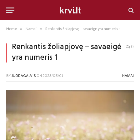
krvi.lt
Home
»
Namai
»
Renkantis žoliapjovę – savaeigė yra numeris 1
Renkantis žoliapjovę – savaeigė
0
yra numeris 1
BY
JUODAGALVIS
ON
2023/05/01
NAMAI