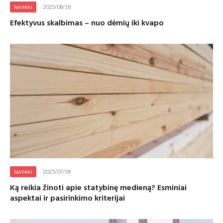
2025/08/18
NAMAI
Efektyvus skalbimas – nuo dėmių iki kvapo
2025/07/09
NAMAI
Ką reikia žinoti apie statybinę medieną? Esminiai
aspektai ir pasirinkimo kriterijai