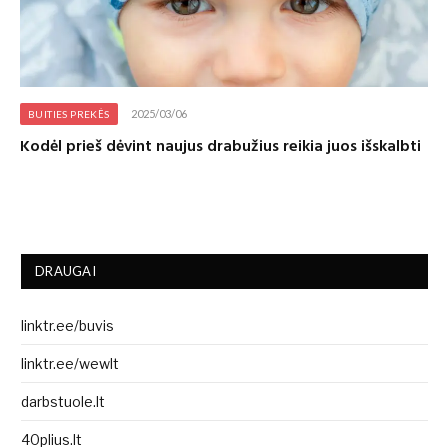
2025/03/06
BUITIES PREKĖS
Kodėl prieš dėvint naujus drabužius reikia juos išskalbti
DRAUGAI
linktr.ee/buvis
linktr.ee/wewlt
darbstuole.lt
40plius.lt