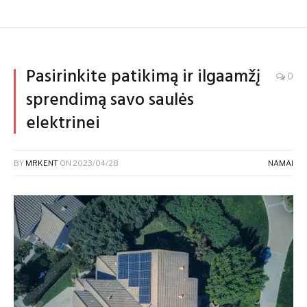
Pasirinkite patikimą ir ilgaamžį
0
sprendimą savo saulės
elektrinei
BY
MRKENT
ON
2023/04/28
NAMAI