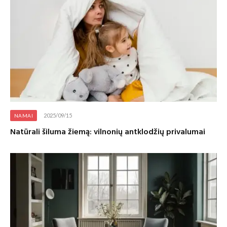
2025/09/15
NAMAI
Natūrali šiluma žiemą: vilnonių antklodžių privalumai