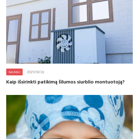
2025/03/26
NAMAI
Kaip išsirinkti patikimą šilumos siurblio montuotoją?