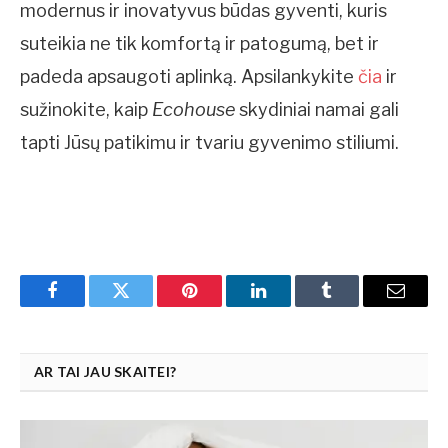
modernus ir inovatyvus būdas gyventi, kuris
suteikia ne tik komfortą ir patogumą, bet ir
padeda apsaugoti aplinką. Apsilankykite
čia
ir
sužinokite, kaip
Ecohouse
skydiniai namai gali
tapti Jūsų patikimu ir tvariu gyvenimo stiliumi.
Facebook
Twitter
Pinterest
LinkedIn
Tumblr
Email
AR TAI JAU SKAITEI?