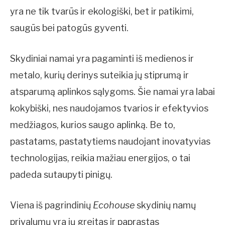
yra ne tik tvarūs ir ekologiški, bet ir patikimi,
saugūs bei patogūs gyventi.
Skydiniai namai yra pagaminti iš medienos ir
metalo, kurių derinys suteikia jų stiprumą ir
atsparumą aplinkos sąlygoms. Šie namai yra labai
kokybiški, nes naudojamos tvarios ir efektyvios
medžiagos, kurios saugo aplinką. Be to,
pastatams, pastatytiems naudojant inovatyvias
technologijas, reikia mažiau energijos, o tai
padeda sutaupyti pinigų.
Viena iš pagrindinių
Ecohouse
skydinių namų
privalumų yra jų greitas ir paprastas