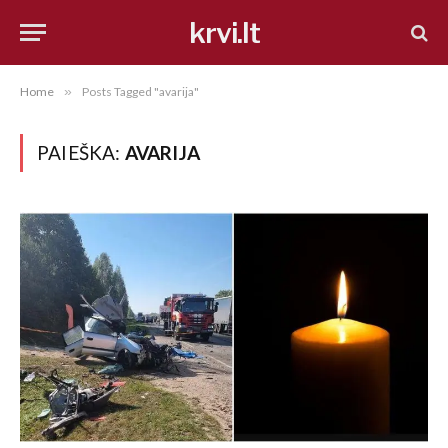
krvi.lt
Home
»
Posts Tagged "avarija"
PAIEŠKA:
AVARIJA