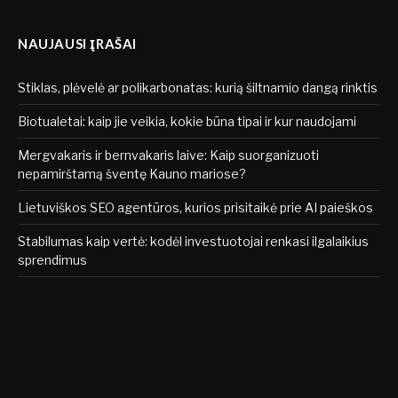
NAUJAUSI ĮRAŠAI
Stiklas, plėvelė ar polikarbonatas: kurią šiltnamio dangą rinktis
Biotualetai: kaip jie veikia, kokie būna tipai ir kur naudojami
Mergvakaris ir bernvakaris laive: Kaip suorganizuoti
nepamirštamą šventę Kauno mariose?
Lietuviškos SEO agentūros, kurios prisitaikė prie AI paieškos
Stabilumas kaip vertė: kodėl investuotojai renkasi ilgalaikius
sprendimus