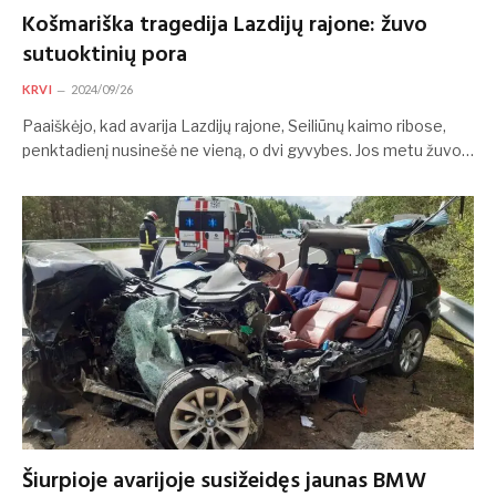
Košmariška tragedija Lazdijų rajone: žuvo
sutuoktinių pora
KRVI
2024/09/26
Paaiškėjo, kad avarija Lazdijų rajone, Seiliūnų kaimo ribose,
penktadienį nusinešė ne vieną, o dvi gyvybes. Jos metu žuvo…
Šiurpioje avarijoje susižeidęs jaunas BMW