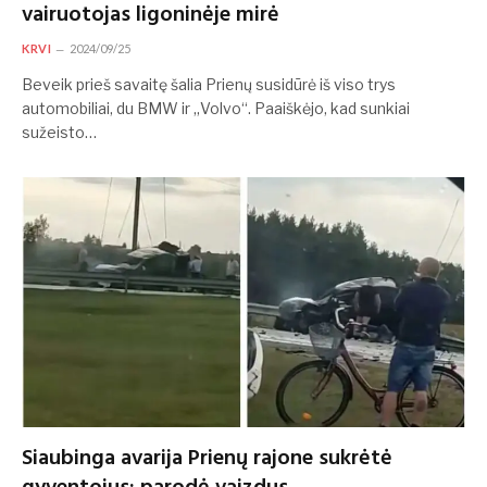
vairuotojas ligoninėje mirė
KRVI
2024/09/25
Beveik prieš savaitę šalia Prienų susidūrė iš viso trys
automobiliai, du BMW ir „Volvo“. Paaiškėjo, kad sunkiai
sužeisto…
Siaubinga avarija Prienų rajone sukrėtė