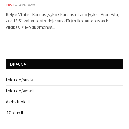
KRVI
2024/09/20
Kelyje Vilnius-Kaunas įvyko skaudus eismo įvykis. Pranešta,
kad 13:51 val. autostradoje susidūrė mikroautobusas ir
vilkikas, žuvo du žmonės.…
DRAUGAI
linktr.ee/buvis
linktr.ee/wewlt
darbstuole.lt
40plius.lt