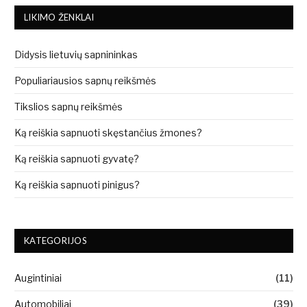
LIKIMO ŽENKLAI
Didysis lietuvių sapnininkas
Populiariausios sapnų reikšmės
Tikslios sapnų reikšmės
Ką reiškia sapnuoti skęstančius žmones?
Ką reiškia sapnuoti gyvatę?
Ką reiškia sapnuoti pinigus?
KATEGORIJOS
Augintiniai
(11)
Automobiliai
(39)