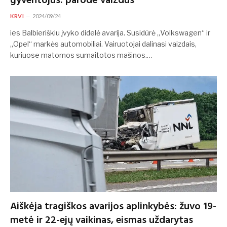
gyventojus: parodė vaizdus
KRVI
2024/09/24
ies Balbieriškiu įvyko didelė avarija. Susidūrė „Volkswagen“ ir
„Opel“ markės automobiliai. Vairuotojai dalinasi vaizdais,
kuriuose matomos sumaitotos mašinos.…
Aiškėja tragiškos avarijos aplinkybės: žuvo 19-
metė ir 22-ejų vaikinas, eismas uždarytas