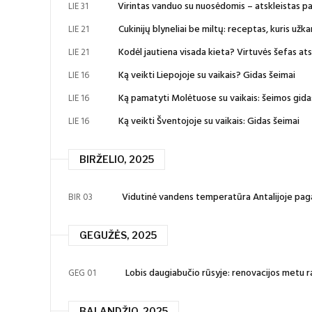
Virintas vanduo su nuosėdomis – atskleistas p
LIE 31
Cukinijų blyneliai be miltų: receptas, kuris už
LIE 21
Kodėl jautiena visada kieta? Virtuvės šefas ats
LIE 21
Ką veikti Liepojoje su vaikais? Gidas šeimai
LIE 16
Ką pamatyti Molėtuose su vaikais: šeimos gida
LIE 16
Ką veikti Šventojoje su vaikais: Gidas šeimai
LIE 16
BIRŽELIO, 2025
Vidutinė vandens temperatūra Antalijoje pag
BIR 03
GEGUŽĖS, 2025
Lobis daugiabučio rūsyje: renovacijos metu ra
GEG 01
BALANDŽIO, 2025