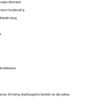
avojus inkstams
kariavo Facebook’ą
kleidė tiesą
s
al mėnesius
stas 30 metų skaičiuojantis butelis vis dar pilnas