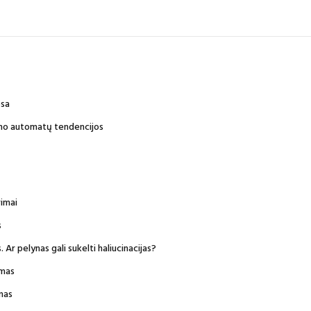
esa
imo automatų tendencijos
rimai
s
Ar pelynas gali sukelti haliucinacijas?
imas
mas