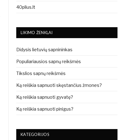
40plius.lt
LIKIMO ŽENKLAI
Didysis lietuvių sapnininkas
Populiariausios sapnų reikšmės
Tikslios sapnų reikšmės
Ką reiškia sapnuoti skęstančius žmones?
Ką reiškia sapnuoti gyvatę?
Ką reiškia sapnuoti pinigus?
KATEGORIJOS