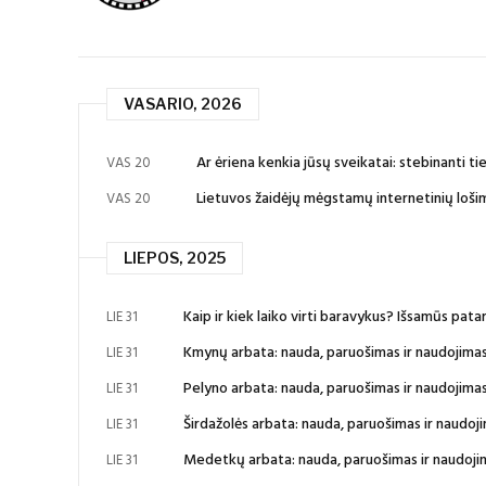
VASARIO, 2026
Ar ėriena kenkia jūsų sveikatai: stebinanti ti
VAS 20
Lietuvos žaidėjų mėgstamų internetinių loš
VAS 20
LIEPOS, 2025
Kaip ir kiek laiko virti baravykus? Išsamūs pata
LIE 31
Kmynų arbata: nauda, paruošimas ir naudojima
LIE 31
Pelyno arbata: nauda, paruošimas ir naudojimas. 
LIE 31
Širdažolės arbata: nauda, paruošimas ir naudoj
LIE 31
Medetkų arbata: nauda, paruošimas ir naudoji
LIE 31