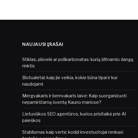
NAUJAUSI ĮRAŠAI
Stiklas, plėvelė ar polikarbonatas: kurią šiltnamio dangą
rinktis
Biotualetai: kaip jie veikia, kokie būna tipai ir kur
naudojami
Mergvakaris ir bernvakaris laive: Kaip suorganizuoti
nepamirštamą šventę Kauno mariose?
Lietuviškos SEO agentūros, kurios prisitaikė prie AI
paieškos
Stabilumas kaip vertė: kodėl investuotojai renkasi