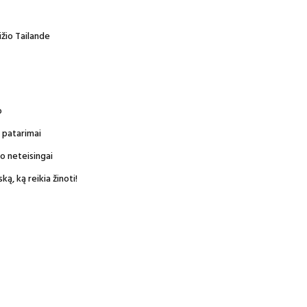
ižio Tailande
o
r patarimai
ro neteisingai
ką, ką reikia žinoti!