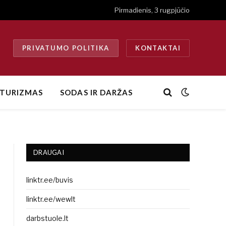
Pirmadienis, 3 rugpjūčio
PRIVATUMO POLITIKA
KONTAKTAI
TURIZMAS
SODAS IR DARŽAS
DRAUGAI
linktr.ee/buvis
Website
linktr.ee/wewlt
darbstuole.lt