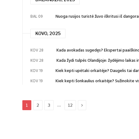
Nuoga rusijos turistė žuvo iškritusi iš dangora
BAL 09
KOVO, 2025
Kada avokadas sugedęs? Ekspertai paaiškin
KOV 28
Kada žydi tulpės Olandijoje: žydėjimo laikas i
KOV 28
Kiek kepti upėtaki orkaitėje? Daugelis tai da
KOV 19
Kiek kepti šonkaulius orkaitėje? Sužinokite vis
KOV 19
Next
…
1
2
3
12