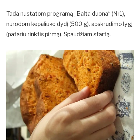
Tada nustatom programą „Balta duona“ (Nr1),
nurodom kepaliuko dydį (500 g), apskrudimo lygį
(patariu rinktis pirmą). Spaudžiam startą.