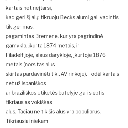
kartais net neįtarsi,
kad geri šį alų: tikruoju Becks alumi gali vadintis
tik gėrimas,
pagamintas Bremene, kur yra pagrindinė
gamykla, įkurta 1874 metais, ir
Filadelfijoje, alaus darykloje, įkurtoje 1876
metais (nors tas alus
skirtas pardavinėti tik JAV rinkoje). Todėl kartais
net už ispaniškos
ar braziliškos etiketės butelyje gali slėptis
tikriausias vokiškas
alus. Tačiau ne tik šis alus yra populiarus.
Tikriausiai niekam