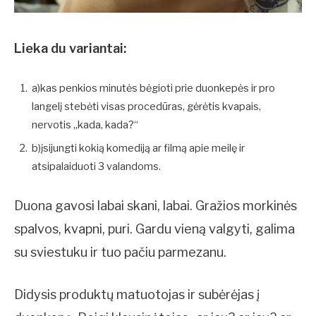
Lieka du variantai:
a)kas penkios minutės bėgioti prie duonkepės ir pro
langelį stebėti visas procedūras, gėrėtis kvapais,
nervotis „kada, kada?“
b)įsijungti kokią komediją ar filmą apie meilę ir
atsipalaiduoti 3 valandoms.
Duona gavosi labai skani, labai. Gražios morkinės
spalvos, kvapni, puri. Gardu vieną valgyti, galima
su sviestuku ir tuo pačiu parmezanu.
Didysis produktų matuotojas ir subėrėjas į