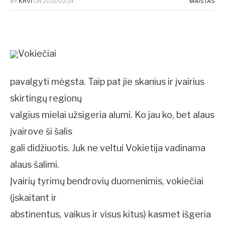
BY
KRVI
ON
2021/02/14
MAISTAS
Vokiečiai
pavalgyti mėgsta. Taip pat jie skanius ir įvairius
skirtingų regionų
valgius mielai užsigeria alumi. Ko jau ko, bet alaus
įvairove ši šalis
gali didžiuotis. Juk ne veltui Vokietija vadinama
alaus šalimi.
Įvairių tyrimų bendrovių duomenimis, vokiečiai
(įskaitant ir
abstinentus, vaikus ir visus kitus) kasmet išgeria