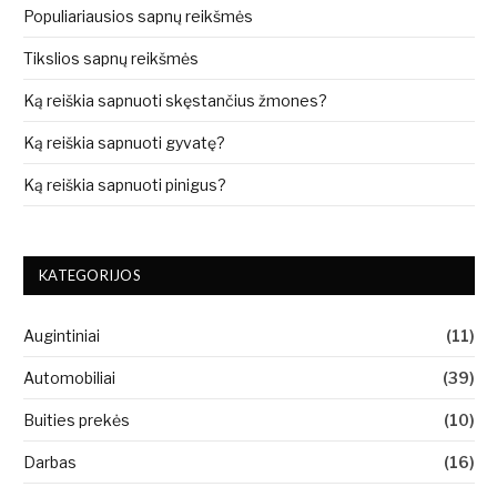
Populiariausios sapnų reikšmės
Tikslios sapnų reikšmės
Ką reiškia sapnuoti skęstančius žmones?
Ką reiškia sapnuoti gyvatę?
Ką reiškia sapnuoti pinigus?
KATEGORIJOS
Augintiniai
(11)
Automobiliai
(39)
Buities prekės
(10)
Darbas
(16)