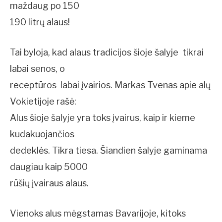
maždaug po 150 
190 litrų alaus!
Tai byloja, kad alaus tradicijos šioje šalyje  tikrai
labai senos, o
receptūros  labai įvairios. Markas Tvenas apie alų
Vokietijoje rašė:
Alus šioje šalyje yra toks įvairus, kaip ir kieme
kudakuojančios
dedeklės. Tikra tiesa. Šiandien šalyje gaminama
daugiau kaip 5000
rūšių įvairaus alaus.
Vienoks alus mėgstamas Bavarijoje, kitoks 