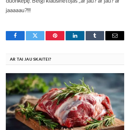
duonkepę. Beigi klausinėtojas „ar jau? ar jau? ar
jaaaaau?!!!
Facebook
Twitter
Pinterest
LinkedIn
Tumblr
Email
AR TAI JAU SKAITEI?