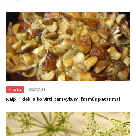
2025/07/31
MAISTAS
Kaip ir kiek laiko virti baravykus? Išsamūs patarimai