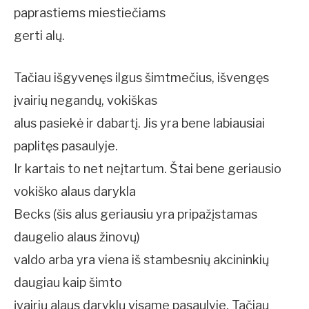
paprastiems miestiečiams
gerti alų.
Tačiau išgyvenęs ilgus šimtmečius, išvengęs
įvairių negandų, vokiškas
alus pasiekė ir dabartį. Jis yra bene labiausiai
paplitęs pasaulyje.
Ir kartais to net neįtartum. Štai bene geriausio
vokiško alaus darykla
Becks (šis alus geriausiu yra pripažįstamas
daugelio alaus žinovų)
valdo arba yra viena iš stambesnių akcininkių
daugiau kaip šimto
įvairių alaus daryklų visame pasaulyje. Tačiau