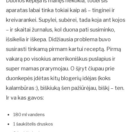
Duonos kepėja iš manęs nekokia, todėl šis
aparatas labai tinka tokiai kaip aš – tinginei ir
kreivarankei. Supylei, subėrei, tada koja ant kojos
– ir skaitai žurnalus, kol duona pati susiminko,
išsikelia ir iškepa. Didžiausia problema buvo
susirasti tinkamą pirmam kartui receptą. Pirmą
vakarą po visokius amerikoniškus puslapius ir
super mamas prarymojau. O šįryt čiupau prie
duonkepės įdėtas kitų blogerių idėjas (koks
kalambūras :), biškiuką šen pažiūrėjau, biškį – ten.
Ir va kas gavos:
180 ml vandens
1 šaukštelis druskos