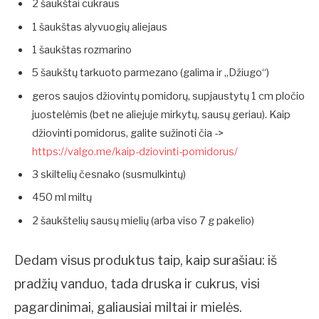
2 šaukštai cukraus
1 šaukštas alyvuogių aliejaus
1 šaukštas rozmarino
5 šaukštų tarkuoto parmezano (galima ir „Džiugo“)
geros saujos džiovintų pomidorų, supjaustytų 1 cm pločio
juostelėmis (bet ne aliejuje mirkytų, sausų geriau). Kaip
džiovinti pomidorus, galite sužinoti čia ->
https://valgo.me/kaip-dziovinti-pomidorus/
3 skiltelių česnako (susmulkintų)
450 ml miltų
2 šaukštelių sausų mielių (arba viso 7 g pakelio)
Dedam visus produktus taip, kaip surašiau: iš
pradžių vanduo, tada druska ir cukrus, visi
pagardinimai, galiausiai miltai ir mielės.