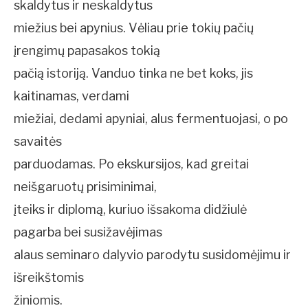
skaldytus ir neskaldytus
miežius bei apynius. Vėliau prie tokių pačių
įrengimų papasakos tokią
pačią istoriją. Vanduo tinka ne bet koks, jis
kaitinamas, verdami
miežiai, dedami apyniai, alus fermentuojasi, o po
savaitės 
parduodamas. Po ekskursijos, kad greitai
neišgaruotų prisiminimai,
įteiks ir diplomą, kuriuo išsakoma didžiulė
pagarba bei susižavėjimas
alaus seminaro dalyvio parodytu susidomėjimu ir
išreikštomis
žiniomis.