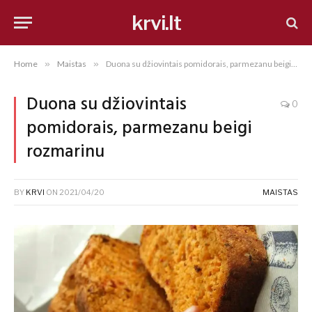
krvi.lt
Home
»
Maistas
»
Duona su džiovintais pomidorais, parmezanu beigi rozmarinu
Duona su džiovintais
0
pomidorais, parmezanu beigi
rozmarinu
BY
KRVI
ON
2021/04/20
MAISTAS