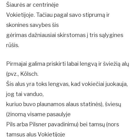
Šiaurės ar centrinėje
Vokietijoje. Tačiau pagal savo stiprumą ir
skonines savybes šis
gėrimas dažniausiai skirstomas į tris sąlygines
rūšis.
Pirmajai galima priskirti labai lengvą ir šviežią alų
(pvz., Kölsch.
Šis alus yra toks lengvas, kad vokiečiai juokauja,
jog tai vanduo,
kuriuo buvo plaunamos alaus statinės), šviesų
(žinomą visame pasaulyje
Pils arba Pilsner pavadinimu) bei tamsų (nors
tamsus alus Vokietijoje