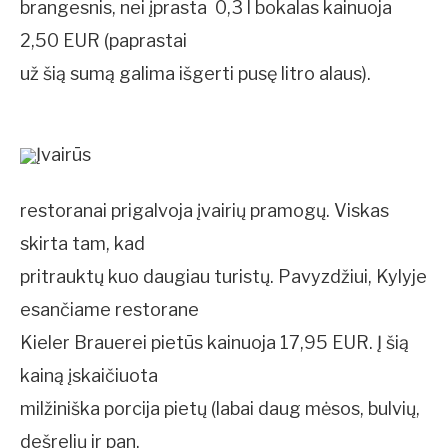
brangesnis, nei įprasta  0,3 l bokalas kainuoja
2,50 EUR (paprastai
už šią sumą galima išgerti pusę litro alaus).
Įvairūs
restoranai prigalvoja įvairių pramogų. Viskas
skirta tam, kad
pritrauktų kuo daugiau turistų. Pavyzdžiui, Kylyje
esančiame restorane
Kieler Brauerei pietūs kainuoja 17,95 EUR. Į šią
kainą įskaičiuota
milžiniška porcija pietų (labai daug mėsos, bulvių,
dešrelių ir pan. 