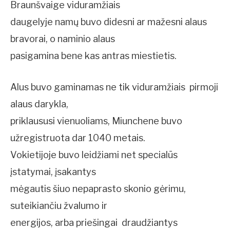
Braunšvaige viduramžiais
daugelyje namų buvo didesni ar mažesni alaus
bravorai, o naminio alaus
pasigamina bene kas antras miestietis.
Alus buvo gaminamas ne tik viduramžiais  pirmoji
alaus darykla,
priklaususi vienuoliams, Miunchene buvo
užregistruota dar 1040 metais.
Vokietijoje buvo leidžiami net specialūs
įstatymai, įsakantys
mėgautis šiuo nepaprasto skonio gėrimu,
suteikiančiu žvalumo ir
energijos, arba priešingai  draudžiantys