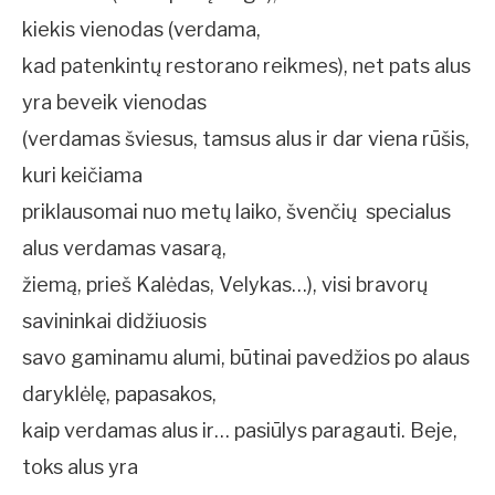
kiekis vienodas (verdama,
kad patenkintų restorano reikmes), net pats alus
yra beveik vienodas
(verdamas šviesus, tamsus alus ir dar viena rūšis,
kuri keičiama
priklausomai nuo metų laiko, švenčių  specialus
alus verdamas vasarą,
žiemą, prieš Kalėdas, Velykas…), visi bravorų
savininkai didžiuosis
savo gaminamu alumi, būtinai pavedžios po alaus
daryklėlę, papasakos,
kaip verdamas alus ir… pasiūlys paragauti. Beje,
toks alus yra