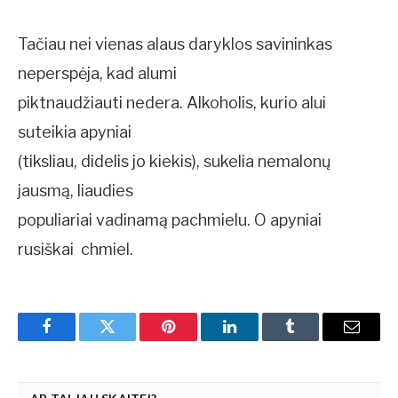
Tačiau nei vienas alaus daryklos savininkas
neperspėja, kad alumi
piktnaudžiauti nedera. Alkoholis, kurio alui
suteikia apyniai
(tiksliau, didelis jo kiekis), sukelia nemalonų
jausmą, liaudies
populiariai vadinamą pachmielu. O apyniai
rusiškai  chmiel.
Facebook
Twitter
Pinterest
LinkedIn
Tumblr
Email