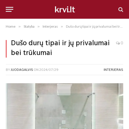
krvi.lt
Home
»
Statyba
»
Interjeras
»
Dušo durų tipai ir jų privalumai bei trūkumai
Dušo durų tipai ir jų privalumai
0
bei trūkumai
BY
JUODAGALVIS
ON
2024/07/29
INTERJERAS