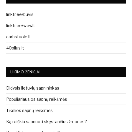
linktr.ee/buvis
linktr.ee/wewlt
darbstuole.lt
40plius.lt
LIKIMO ŽENKLAI
Didysis lietuvių sapnininkas
Populiariausios sapnų reikšmės
Tikslios sapnų reikšmės
Ką reiškia sapnuoti skęstančius žmones?