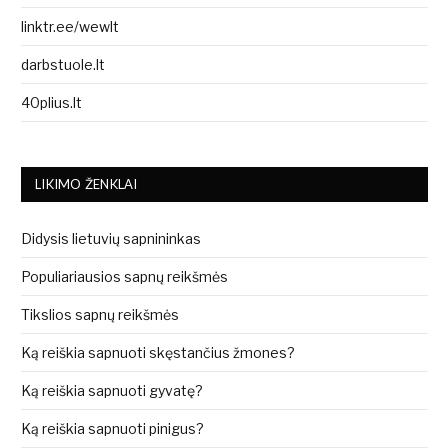
linktr.ee/wewlt
darbstuole.lt
40plius.lt
LIKIMO ŽENKLAI
Didysis lietuvių sapnininkas
Populiariausios sapnų reikšmės
Tikslios sapnų reikšmės
Ką reiškia sapnuoti skęstančius žmones?
Ką reiškia sapnuoti gyvatę?
Ką reiškia sapnuoti pinigus?