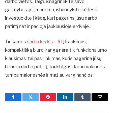
darbo vietos. Taigi, išnagrinėkite savo
galimybes, jei įmanoma, išbandykite kėdes ir
investuokite į kėdę, kuri pagerins jūsų darbo
patirtį net ir pačioje jaukiausioje erdvėje.
Tinkamos
darbo kėdės – AJ
įtraukimas į
kompaktišką biuro įrangą nėra tik funkcionalumo
klausimas; tai pasirinkimas, kuris pagerina jūsų
bendrą darbo patirtį, todėl ilgos darbo valandos
tampa malonesnės ir mažiau varginančios.
Facebook
Twitter
Pinterest
LinkedIn
Tumblr
Email