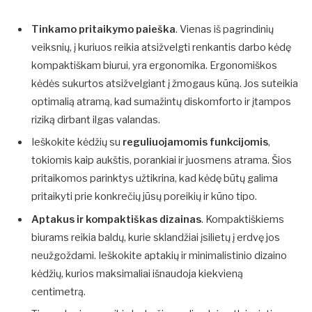
Tinkamo pritaikymo paieška
. Vienas iš pagrindinių
veiksnių, į kuriuos reikia atsižvelgti renkantis darbo kėdę
kompaktiškam biurui, yra ergonomika. Ergonomiškos
kėdės sukurtos atsižvelgiant į žmogaus kūną. Jos suteikia
optimalią atramą, kad sumažintų diskomforto ir įtampos
riziką dirbant ilgas valandas.
Ieškokite kėdžių su
reguliuojamomis funkcijomis
,
tokiomis kaip aukštis, porankiai ir juosmens atrama. Šios
pritaikomos parinktys užtikrina, kad kėdę būtų galima
pritaikyti prie konkrečių jūsų poreikių ir kūno tipo.
Aptakus ir kompaktiškas dizainas
. Kompaktiškiems
biurams reikia baldų, kurie sklandžiai įsilietų į erdvę jos
neužgoždami. Ieškokite aptakių ir minimalistinio dizaino
kėdžių, kurios maksimaliai išnaudoja kiekvieną
centimetrą.