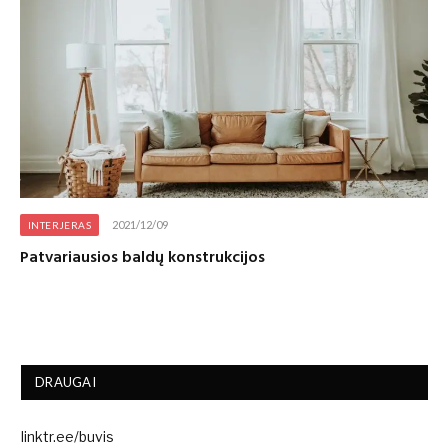
2021/12/09
INTERJERAS
Patvariausios baldų konstrukcijos
DRAUGAI
linktr.ee/buvis