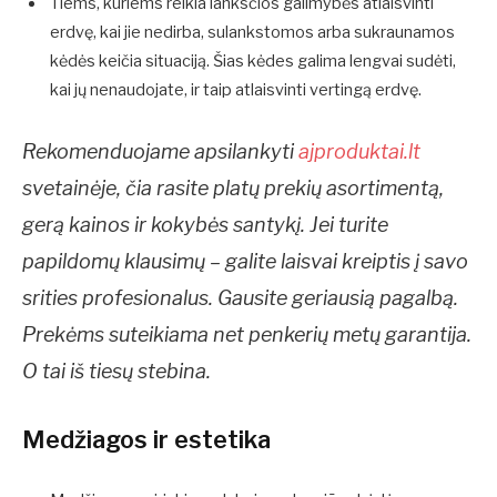
Tiems, kuriems reikia lanksčios galimybės atlaisvinti
erdvę, kai jie nedirba, sulankstomos arba sukraunamos
kėdės keičia situaciją. Šias kėdes galima lengvai sudėti,
kai jų nenaudojate, ir taip atlaisvinti vertingą erdvę.
Rekomenduojame apsilankyti
ajproduktai.lt
svetainėje, čia rasite platų prekių asortimentą,
gerą kainos ir kokybės santykį. Jei turite
papildomų klausimų – galite laisvai kreiptis į savo
srities profesionalus. Gausite geriausią pagalbą.
Prekėms suteikiama net penkerių metų garantija.
O tai iš tiesų stebina.
Medžiagos ir estetika