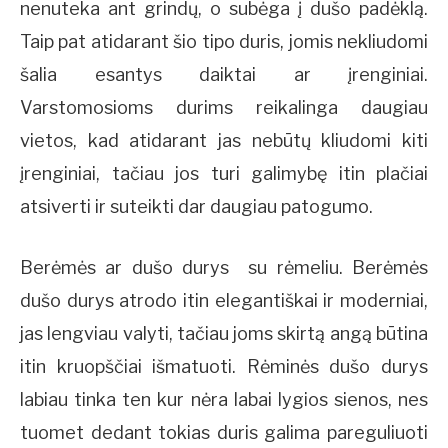
nenuteka ant grindų, o subėga į dušo padėklą.
Taip pat atidarant šio tipo duris, jomis nekliudomi
šalia esantys daiktai ar įrenginiai.
Varstomosioms durims reikalinga daugiau
vietos, kad atidarant jas nebūtų kliudomi kiti
įrenginiai, tačiau jos turi galimybę itin plačiai
atsiverti ir suteikti dar daugiau patogumo.
Berėmės ar dušo durys
su rėmeliu. Berėmės
dušo durys atrodo itin elegantiškai ir moderniai,
jas lengviau valyti, tačiau joms skirtą angą būtina
itin kruopščiai išmatuoti. Rėminės dušo durys
labiau tinka ten kur nėra labai lygios sienos, nes
tuomet dedant tokias duris galima pareguliuoti