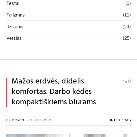
Testai
(1)
Turizmas
(11)
Užsienis
(10)
Verslas
(25)
Mažos erdvės, didelis
0
komfortas: Darbo kėdės
kompaktiškiems biurams
BY
MRKENT
ON
2023/09/19
INTERJERAS