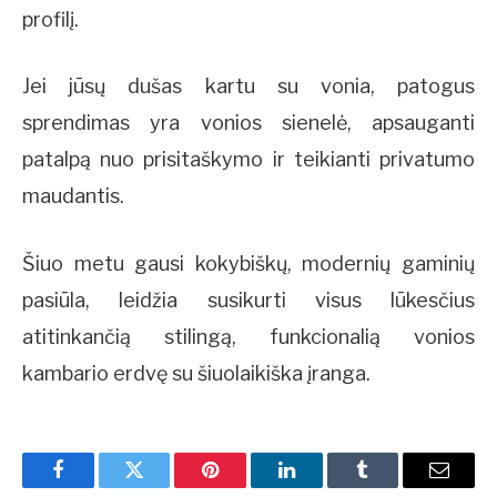
profilį.
Jei jūsų dušas kartu su vonia, patogus
sprendimas yra vonios sienelė, apsauganti
patalpą nuo prisitaškymo ir teikianti privatumo
maudantis.
Šiuo metu gausi kokybiškų, modernių gaminių
pasiūla, leidžia susikurti visus lūkesčius
atitinkančią stilingą, funkcionalią vonios
kambario erdvę su šiuolaikiška įranga.
Facebook
Twitter
Pinterest
LinkedIn
Tumblr
Email