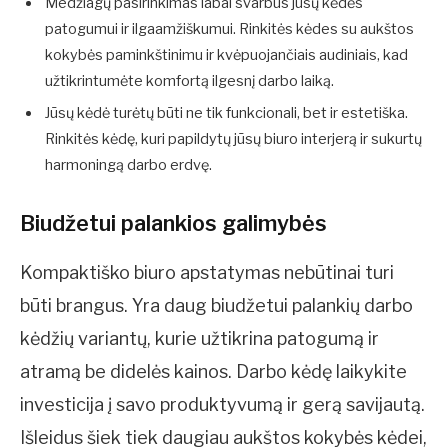
Medžiagų pasirinkimas labai svarbus jūsų kėdės
patogumui ir ilgaamžiškumui. Rinkitės kėdes su aukštos
kokybės paminkštinimu ir kvėpuojančiais audiniais, kad
užtikrintumėte komfortą ilgesnį darbo laiką.
Jūsų kėdė turėtų būti ne tik funkcionali, bet ir estetiška.
Rinkitės kėdę, kuri papildytų jūsų biuro interjerą ir sukurtų
harmoningą darbo erdvę.
Biudžetui palankios galimybės
Kompaktiško biuro apstatymas nebūtinai turi
būti brangus. Yra daug biudžetui palankių darbo
kėdžių variantų, kurie užtikrina patogumą ir
atramą be didelės kainos. Darbo kėdę laikykite
investicija į savo produktyvumą ir gerą savijautą.
Išleidus šiek tiek daugiau aukštos kokybės kėdei,