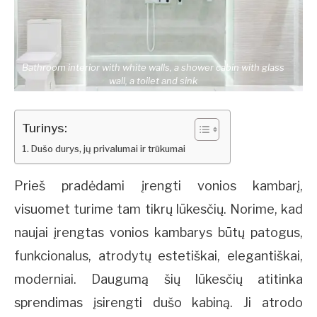
Bathroom interior with white walls, a shower cabin with glass
wall, a toilet and sink
Turinys:
Dušo durys, jų privalumai ir trūkumai
Prieš pradėdami įrengti vonios kambarį,
visuomet turime tam tikrų lūkesčių. Norime, kad
naujai įrengtas vonios kambarys būtų patogus,
funkcionalus, atrodytų estetiškai, elegantiškai,
moderniai. Daugumą šių lūkesčių atitinka
sprendimas įsirengti dušo kabiną. Ji atrodo