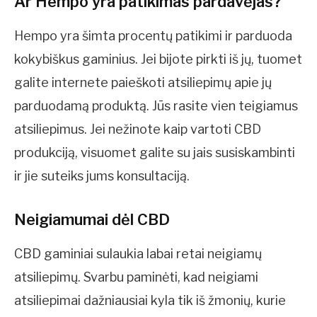
Ar Hempo yra patikimas pardavėjas?
Hempo yra šimta procentų patikimi ir parduoda
kokybiškus gaminius. Jei bijote pirkti iš jų, tuomet
galite internete paieškoti atsiliepimų apie jų
parduodamą produktą. Jūs rasite vien teigiamus
atsiliepimus. Jei nežinote kaip vartoti CBD
produkciją, visuomet galite su jais susiskambinti
ir jie suteiks jums konsultaciją.
Neigiamumai dėl CBD
CBD gaminiai sulaukia labai retai neigiamų
atsiliepimų. Svarbu paminėti, kad neigiami
atsiliepimai dažniausiai kyla tik iš žmonių, kurie