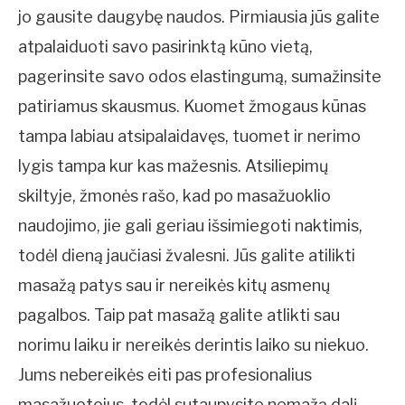
jo gausite daugybę naudos. Pirmiausia jūs galite
atpalaiduoti savo pasirinktą kūno vietą,
pagerinsite savo odos elastingumą, sumažinsite
patiriamus skausmus. Kuomet žmogaus kūnas
tampa labiau atsipalaidavęs, tuomet ir nerimo
lygis tampa kur kas mažesnis. Atsiliepimų
skiltyje, žmonės rašo, kad po masažuoklio
naudojimo, jie gali geriau išsimiegoti naktimis,
todėl dieną jaučiasi žvalesni. Jūs galite atilikti
masažą patys sau ir nereikės kitų asmenų
pagalbos. Taip pat masažą galite atlikti sau
norimu laiku ir nereikės derintis laiko su niekuo.
Jums nebereikės eiti pas profesionalius
masažuotojus, todėl sutaupysite nemažą dalį