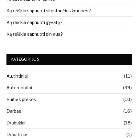
Ką reiškia sapnuoti skęstančius žmones?
Ką reiškia sapnuoti gyvatę?
Ką reiškia sapnuoti pinigus?
KATEGORIJOS
Augintiniai
(11)
Automobiliai
(39)
Buities prekės
(10)
Darbas
(16)
Drabužiai
(18)
Draudimas
(1)