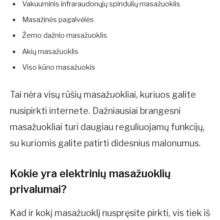
Vakuuminis infraraudonųjų spindulių masažuoklis
Masažinės pagalvėlės
Žemo dažnio masažuoklis
Akių masažuoklis
Viso kūno masažuokis
Tai nėra visų rūšių masažuokliai, kuriuos galite
nusipirkti internete. Dažniausiai brangesni
masažuokliai turi daugiau reguliuojamų funkcijų,
su kuriomis galite patirti didesnius malonumus.
Kokie yra elektrinių masažuoklių
privalumai?
Kad ir kokį masažuoklį nuspręsite pirkti, vis tiek iš