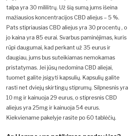
talpa yra 30 mililitrų. Už šią sumą jums išeina
mažiausios koncentracijos CBD aliejus – 5 %.
Pats stipriausias CBD aliejus yra 30 procentų , o
jo kaina yra 85 eurai. Svarbus paminėjimas, kuris
rūpi daugumai, kad perkant už 35 eurus ir
daugiau, jums bus suteikiamas nemokamas
pristatymas. Jei jūsų nedomina CBD aliejai,
tuomet galite įsigyti kapsulių. Kapsulių galite
rasti net dviejų skirtingų stiprumų. Silpnesnis yra
10 mg ir kainuoja 29 eurus, o stipresnis CBD
aliejus yra 25mg ir kainuoja 54 eurus.
Kiekviename pakelyje rasite po 60 tablėčių.