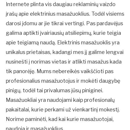
Internete plinta vis daugiau reklaminių vaizdo
įrašų apie elektrinius masažuoklius. Todėl visiems
darosi įdomu ar jie tikrai vertingi. Pas pardavėjus
galima aptikti įvairiausių atsiliepimų, kurie teigia
apie teigiamą naudą. Elektrinis masažuoklis yra
unikalus prietaisas, kadangi mes jį galime lengvai
nusinešti į norimas vietas ir atlikti masažus kada
tik panorėję. Mums nebereikės vaikščioti pas
profesionalius masažuotojus ir mokėti daugybę
pinigų, todėl tai privalumas jūsų piniginei.
Masažuokliai yra naudojami kaip profesionalų
pakaitalai, kurie perkami už vienkartinį mokestį.
Norime paminėti, kad kai kurie masažuotojai,
naudoja ir masažuoklius.