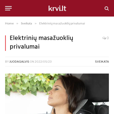
krvi.lt
Home
»
Sveikata
»
Elektrinių masažuoklių privalumai
Elektrinių masažuoklių
0
privalumai
BY
JUODAGALVIS
ON
2022/05/23
SVEIKATA