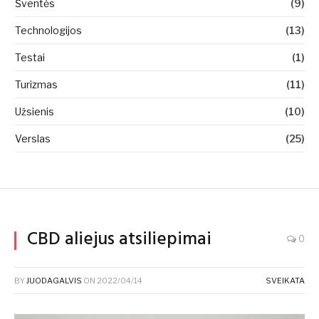
Šventės
(9)
Technologijos
(13)
Testai
(1)
Turizmas
(11)
Užsienis
(10)
Verslas
(25)
CBD aliejus atsiliepimai
0
BY
JUODAGALVIS
ON
2022/04/14
SVEIKATA