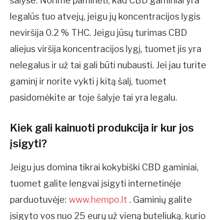
šalyse. Norime paminėti, kad CBD gaminiai yra
legalūs tuo atvejų, jeigu jų koncentracijos lygis
neviršija 0.2 % THC. Jeigu jūsų turimas CBD
aliejus viršija koncentracijos lygį, tuomet jis yra
nelegalus ir už tai gali būti nubausti. Jei jau turite
gaminį ir norite vykti į kitą šalį, tuomet
pasidomėkite ar toje šalyje tai yra legalu.
Kiek gali kainuoti produkcija ir kur jos
įsigyti?
Jeigu jus domina tikrai kokybiški CBD gaminiai,
tuomet galite lengvai įsigyti internetinėje
parduotuvėje:
www.hempo.lt
. Gaminių galite
įsigyto vos nuo 25 eurų už vieną buteliuką, kurio