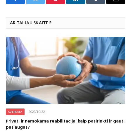
Facebook
Twitter
Pinterest
LinkedIn
Tumblr
Email
AR TAI JAU SKAITEI?
2025/10/22
SVEIKATA
Privati ir nemokama reabilitacija: kaip pasirinkti ir gauti
paslaugas?