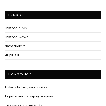
DRAUGAI
linktr.ee/buvis
linktr.ee/wewlt
darbstuole.lt
40plius.lt
LIKIMO ŽENKLAI
Didysis lietuvių sapnininkas
Populiariausios sapnų reikšmės
Tikslios sapnų reikšmės