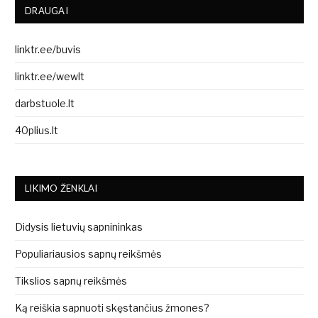
DRAUGAI
linktr.ee/buvis
linktr.ee/wewlt
darbstuole.lt
40plius.lt
LIKIMO ŽENKLAI
Didysis lietuvių sapnininkas
Populiariausios sapnų reikšmės
Tikslios sapnų reikšmės
Ką reiškia sapnuoti skęstančius žmones?