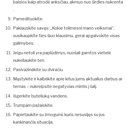
baisios kaip atrodė anksčiau, akmuo nuo širdies nukrenta
.
Pamedituokite.
Paklauskite savęs: „Kokie tolimesni mano veiksmai“,
susikaupkite ties šiuo klausimu, gerai apgalvokite visas
galimybes.
Jeigu netoli yra paplūdimys, nuošali gamtos vietelė
nukeliaukite ten.
Pasivažinėkite su dviračiu.
Mąstykite ir kalbėkite apie kitus jums aktualius darbus ar
temas – nukreipsite negatyvias mintis į šalį.
Išgerkite buteliuką vandens.
Trumpam pažaiskite.
Papietaukite su žmogumi, kuris nesusijęs su jus
kankinančia situacija.