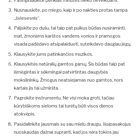
Patinginiaukite penkias minutes nieko neveikdami.
Nusnauskite, po miego, kaip ir po nakties protas tampa
„šviesesnis“.
Palįskite po dušu, tai taip pat puikus būdas nusiraminti,
mat, žmonėms karštos vandens vonios ir pramogos
visada padėdavo atsipalaiduoti, suteikdavo daugiau jėgų.
Klausykite jums patinkančios muzikos.
Klausykitės natūralių gamtos garsų. Šis būdas taip pat
išmėgintas ir sėkmingai patvirtintas daugybės
mokslininkų. Žmogus neatsiejamas nuo gamtos, nors
kartais jis tai užmiršta.
Pagrokite instrumentu. Ne visi moka groti, tačiau
kūrybiškoms sieloms tai turėtų būti visos dienos
atokvėpis.
Pasidalinkite jausmais su sau mielu draugu. Išsipasakojus
nuoskaudas dažnai supranti, kad jos nėra tokios jau