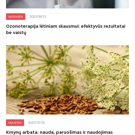
2025/09/15
SVEIKATA
Ozonoterapija lėtiniam skausmui: efektyvūs rezultatai
be vaistų
2025/07/31
MAISTAS
Kmynų arbata: nauda, paruošimas ir naudojimas