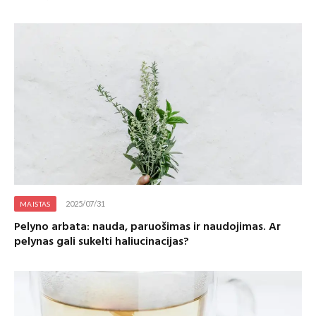
2025/07/31
MAISTAS
Pelyno arbata: nauda, paruošimas ir naudojimas. Ar
pelynas gali sukelti haliucinacijas?