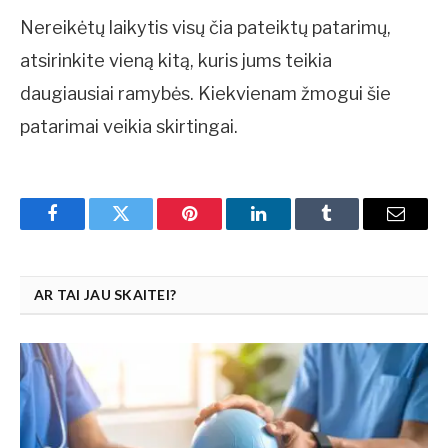
Nereikėtų laikytis visų čia pateiktų patarimų,
atsirinkite vieną kitą, kuris jums teikia
daugiausiai ramybės. Kiekvienam žmogui šie
patarimai veikia skirtingai.
Facebook
Twitter
Pinterest
LinkedIn
Tumblr
Email
AR TAI JAU SKAITEI?