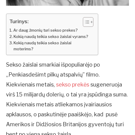
Turinys:
Ar daug žmonių turi sekso prekes?
Kokią naudą teikia sekso žaislai vyrams?
Kokią naudą teikia sekso žaislai
moterims?
Sekso žaislai smarkiai išpopuliarėjo po
,,Penkiasdešimt pilkų atspalvių” filmo.
Kiekvienais metais,
sekso prekės
sugeneruoja
virš 15 milijardų dolerių, o tai yra įspūdinga suma.
Kiekvienais metais atliekamos įvairiausios
apklausos, o paskutinėje paaiškėjo, kad pusė
Amerikos ir Didžiosios Britanijos gyventojų turi
bent po vieną sekso žaislą.