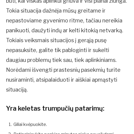
būti, kai viskas aplinkui griūva ir visi planai žlunga.
Tokia situacija dažnėja mūsų greitame ir
nepastoviame gyvenimo ritme, tačiau nereikia
panikuoti, daužyti indų ar kelti kitokią netvarką.
Tokiais veiksmais situacijos į gerąją pusę
nepasuksite, galite tik pabloginti ir sukelti
daugiau problemų tiek sau, tiek aplinkiniams.
Norėdami išvengti prastesnių pasekmių turite
nusiraminti, atsipalaiduoti ir aiškiai apmąstyti
situaciją.
Yra keletas trumpučių patarimų:
Giliai kvėpuokite.