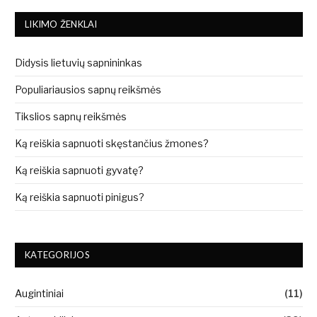
LIKIMO ŽENKLAI
Didysis lietuvių sapnininkas
Populiariausios sapnų reikšmės
Tikslios sapnų reikšmės
Ką reiškia sapnuoti skęstančius žmones?
Ką reiškia sapnuoti gyvatę?
Ką reiškia sapnuoti pinigus?
KATEGORIJOS
Augintiniai
(11)