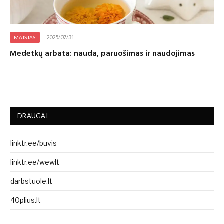
2025/07/31
MAISTAS
Medetkų arbata: nauda, paruošimas ir naudojimas
DRAUGAI
linktr.ee/buvis
linktr.ee/wewlt
darbstuole.lt
40plius.lt