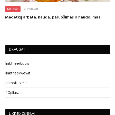
2025/07/31
MAISTAS
Medetkų arbata: nauda, paruošimas ir naudojimas
DRAUGAI
linktr.ee/buvis
linktr.ee/wewlt
darbstuole.lt
40plius.lt
LIKIMO ŽENKLAI