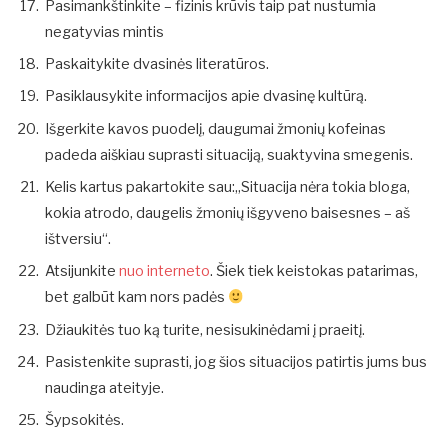
Pasimankštinkite – fizinis krūvis taip pat nustumia
negatyvias mintis
Paskaitykite dvasinės literatūros.
Pasiklausykite informacijos apie dvasinę kultūrą.
Išgerkite kavos puodelį, daugumai žmonių kofeinas
padeda aiškiau suprasti situaciją, suaktyvina smegenis.
Kelis kartus pakartokite sau:„Situacija nėra tokia bloga,
kokia atrodo, daugelis žmonių išgyveno baisesnes – aš
ištversiu“.
Atsijunkite
nuo interneto
. Šiek tiek keistokas patarimas,
bet galbūt kam nors padės
Džiaukitės tuo ką turite, nesisukinėdami į praeitį.
Pasistenkite suprasti, jog šios situacijos patirtis jums bus
naudinga ateityje.
Šypsokitės.