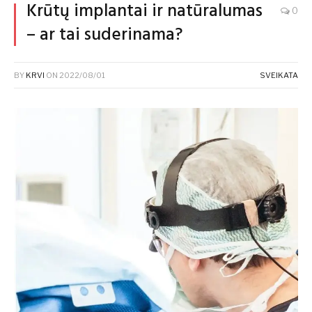
Krūtų implantai ir natūralumas
0
– ar tai suderinama?
BY
KRVI
ON
2022/08/01
SVEIKATA