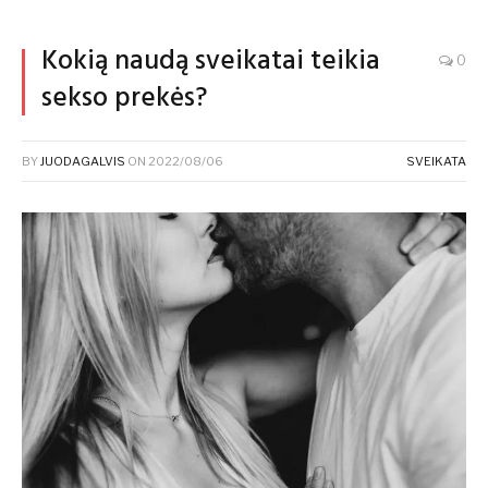
Kokią naudą sveikatai teikia
0
sekso prekės?
BY
JUODAGALVIS
ON
2022/08/06
SVEIKATA