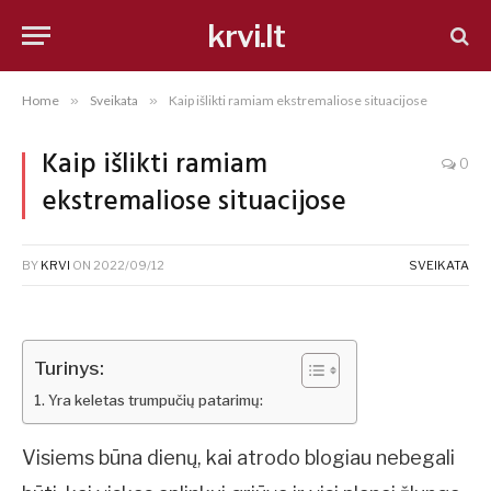
krvi.lt
Home
»
Sveikata
»
Kaip išlikti ramiam ekstremaliose situacijose
Kaip išlikti ramiam
0
ekstremaliose situacijose
BY
KRVI
ON
2022/09/12
SVEIKATA
Turinys:
Yra keletas trumpučių patarimų:
Visiems būna dienų, kai atrodo blogiau nebegali