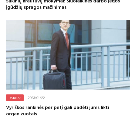
Šakinių krautuvų mokymai: Šiuolaikinės darbo jėgos
įgūdžių spragos mažinimas
2023/01/22
DARBAS
Vyriškos rankinės per petį gali padėti jums likti
organizuotais