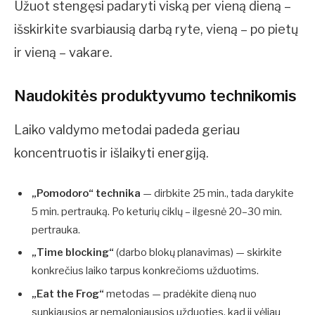
Užuot stengęsi padaryti viską per vieną dieną –
išskirkite svarbiausią darbą ryte, vieną – po pietų
ir vieną – vakare.
Naudokitės produktyvumo technikomis
Laiko valdymo metodai padeda geriau
koncentruotis ir išlaikyti energiją.
„Pomodoro“ technika
— dirbkite 25 min., tada darykite
5 min. pertrauką. Po keturių ciklų – ilgesnė 20–30 min.
pertrauka.
„Time blocking“
(darbo blokų planavimas) — skirkite
konkrečius laiko tarpus konkrečioms užduotims.
„Eat the Frog“
metodas — pradėkite dieną nuo
sunkiausios ar nemaloniausios užduoties, kad ji vėliau