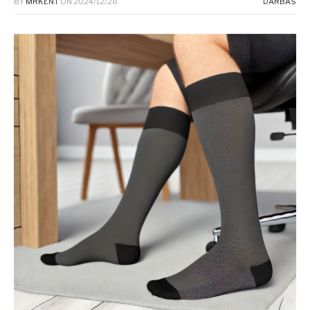
BY
MRKENT
ON
2024/12/28
DARBAS