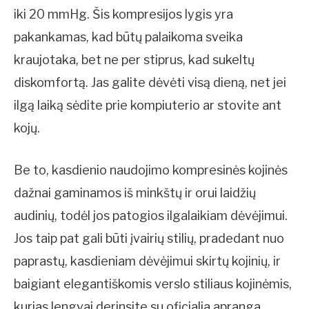
iki 20 mmHg. Šis kompresijos lygis yra
pakankamas, kad būtų palaikoma sveika
kraujotaka, bet ne per stiprus, kad sukeltų
diskomfortą. Jas galite dėvėti visą dieną, net jei
ilgą laiką sėdite prie kompiuterio ar stovite ant
kojų.
Be to, kasdienio naudojimo kompresinės kojinės
dažnai gaminamos iš minkštų ir orui laidžių
audinių, todėl jos patogios ilgalaikiam dėvėjimui.
Jos taip pat gali būti įvairių stilių, pradedant nuo
paprastų, kasdieniam dėvėjimui skirtų kojinių, ir
baigiant elegantiškomis verslo stiliaus kojinėmis,
kurias lengvai derinsite su oficialia apranga.