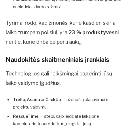
nuolatinio „darbo režimo“.
Tyrimai rodo, kad žmonės, kurie kasdien skiria
laiko trumpam poilsiui, yra
23 % produktyvesni
nei tie, kurie dirba be pertraukų.
Naudokitės skaitmeniniais įrankiais
Technologijos gali reikšmingai pagerinti jūsų
laiko valdymo įgūdžius.
Trello
,
Asana
ar
ClickUp
— užduočių planavimui ir
projektų valdymui.
RescueTime
— stebi, kaip leidžiate laiką prie
kompiuterio, ir parodo, kur „dingsta“ jūsų