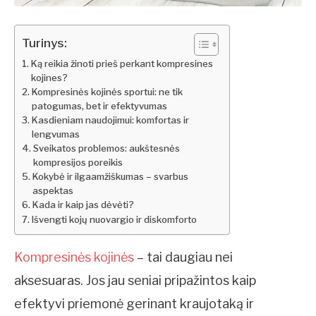
Turinys:
Ką reikia žinoti prieš perkant kompresines
kojines?
Kompresinės kojinės sportui: ne tik
patogumas, bet ir efektyvumas
Kasdieniam naudojimui: komfortas ir
lengvumas
Sveikatos problemos: aukštesnės
kompresijos poreikis
Kokybė ir ilgaamžiškumas – svarbus
aspektas
Kada ir kaip jas dėvėti?
Išvengti kojų nuovargio ir diskomforto
Kompresinės kojinės
– tai daugiau nei
aksesuaras. Jos jau seniai pripažintos kaip
efektyvi priemonė gerinant kraujotaką ir