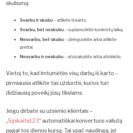
skubumą:
Svarbu ir skubu
– atlikite iš karto.
Svarbu, bet neskubu
– suplanuokite konkretų laiką.
Nesvarbu, bet skubu
– deleguokite arba atlikite
greitai.
Nesvarbu ir neskubu
– atsisakykite arba atidėkite.
Vietoj to, kad imtumėtės visų darbų iš karto –
pirmiausia atlikite tas užduotis, kurios turi
didžiausią poveikį jūsų tikslams.
Jeigu dirbate su užsienio klientais –
„
Sąskaita123
“ automatiškai konvertuos valiutą
pagal tos dienos kursą. Tai ypač naudinga, jei