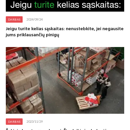
2024/09/24
DARBAS
Jeigu turite kelias sąskaitas: nenustebkite, jei negausite
jums priklausančių pinigų
2023/11/29
DARBAS