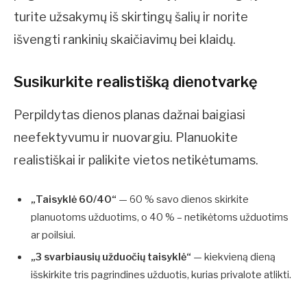
turite užsakymų iš skirtingų šalių ir norite
išvengti rankinių skaičiavimų bei klaidų.
Susikurkite realistišką dienotvarkę
Perpildytas dienos planas dažnai baigiasi
neefektyvumu ir nuovargiu. Planuokite
realistiškai ir palikite vietos netikėtumams.
„Taisyklė 60/40“
— 60 % savo dienos skirkite
planuotoms užduotims, o 40 % – netikėtoms užduotims
ar poilsiui.
„3 svarbiausių užduočių taisyklė“
— kiekvieną dieną
išskirkite tris pagrindines užduotis, kurias privalote atlikti.