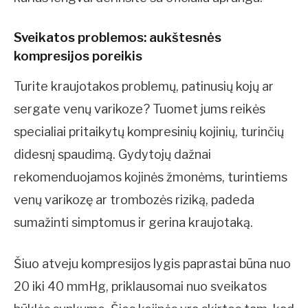
Sveikatos problemos: aukštesnės
kompresijos poreikis
Turite kraujotakos problemų, patinusių kojų ar
sergate venų varikoze? Tuomet jums reikės
specialiai pritaikytų kompresinių kojinių, turinčių
didesnį spaudimą. Gydytojų dažnai
rekomenduojamos kojinės žmonėms, turintiems
venų varikozę ar trombozės riziką, padeda
sumažinti simptomus ir gerina kraujotaką.
Šiuo atveju kompresijos lygis paprastai būna nuo
20 iki 40 mmHg, priklausomai nuo sveikatos