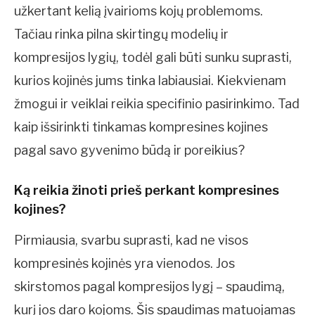
užkertant kelią įvairioms kojų problemoms.
Tačiau rinka pilna skirtingų modelių ir
kompresijos lygių, todėl gali būti sunku suprasti,
kurios kojinės jums tinka labiausiai. Kiekvienam
žmogui ir veiklai reikia specifinio pasirinkimo. Tad
kaip išsirinkti tinkamas kompresines kojines
pagal savo gyvenimo būdą ir poreikius?
Ką reikia žinoti prieš perkant kompresines
kojines?
Pirmiausia, svarbu suprasti, kad ne visos
kompresinės kojinės yra vienodos. Jos
skirstomos pagal kompresijos lygį – spaudimą,
kurį jos daro kojoms. Šis spaudimas matuojamas