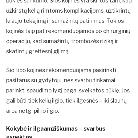
būklės sunkumo. Šios kojinės yra skirtos tam, kad
užkirstų kelią rimtoms komplikacijoms, užtikrintų
kraujo tekėjimą ir sumažintų patinimus. Tokios
kojinės taip pat rekomenduojamos po chirurginių
operacijų, kad sumažintų trombozės riziką ir
skatintų greitesnį gijimą.
Šio tipo kojines rekomenduojama pasirinkti
pasitarus su gydytoju, nes svarbu tinkamai
parinkti spaudimo lygį pagal sveikatos būklę. Jos
gali būti tiek kelių ilgio, tiek ilgesnės – iki šlaunų
arba netgi pilno ilgio.
Kokybė ir ilgaamžiškumas – svarbus
aspektas