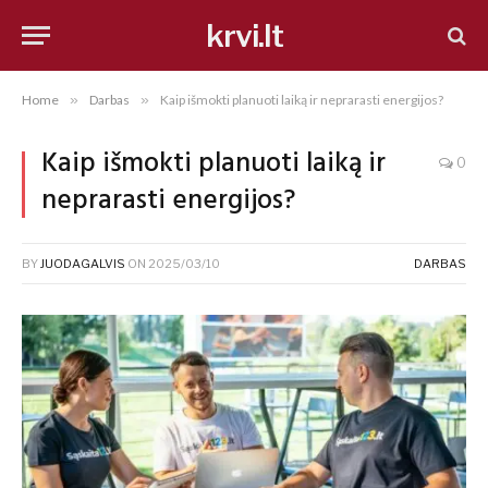
krvi.lt
Home
»
Darbas
»
Kaip išmokti planuoti laiką ir neprarasti energijos?
Kaip išmokti planuoti laiką ir
0
neprarasti energijos?
BY
JUODAGALVIS
ON
2025/03/10
DARBAS