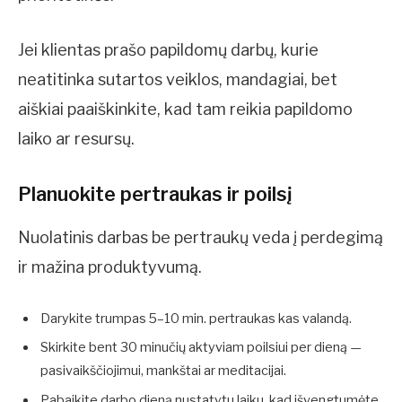
Jei klientas prašo papildomų darbų, kurie
neatitinka sutartos veiklos, mandagiai, bet
aiškiai paaiškinkite, kad tam reikia papildomo
laiko ar resursų.
Planuokite pertraukas ir poilsį
Nuolatinis darbas be pertraukų veda į perdegimą
ir mažina produktyvumą.
Darykite trumpas 5–10 min. pertraukas kas valandą.
Skirkite bent 30 minučių aktyviam poilsiui per dieną —
pasivaikščiojimui, mankštai ar meditacijai.
Pabaikite darbo dieną nustatytu laiku, kad išvengtumėte