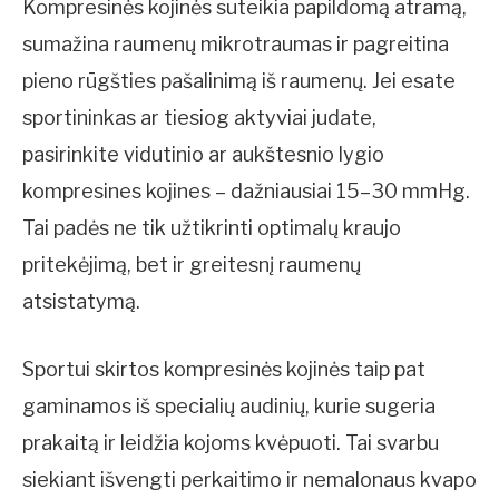
Kompresinės kojinės suteikia papildomą atramą,
sumažina raumenų mikrotraumas ir pagreitina
pieno rūgšties pašalinimą iš raumenų. Jei esate
sportininkas ar tiesiog aktyviai judate,
pasirinkite vidutinio ar aukštesnio lygio
kompresines kojines – dažniausiai 15–30 mmHg.
Tai padės ne tik užtikrinti optimalų kraujo
pritekėjimą, bet ir greitesnį raumenų
atsistatymą.
Sportui skirtos kompresinės kojinės taip pat
gaminamos iš specialių audinių, kurie sugeria
prakaitą ir leidžia kojoms kvėpuoti. Tai svarbu
siekiant išvengti perkaitimo ir nemalonaus kvapo