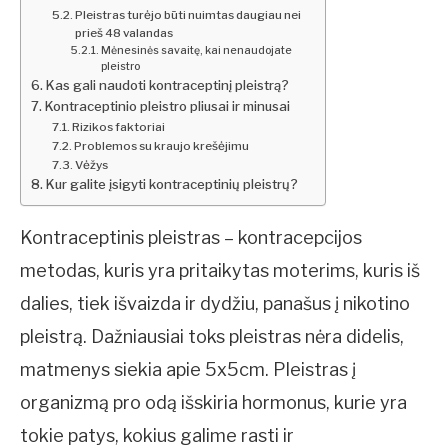
Pleistras turėjo būti nuimtas daugiau nei
prieš 48 valandas
Mėnesinės savaitę, kai nenaudojate
pleistro
Kas gali naudoti kontraceptinį pleistrą?
Kontraceptinio pleistro pliusai ir minusai
Rizikos faktoriai
Problemos su kraujo krešėjimu
Vėžys
Kur galite įsigyti kontraceptinių pleistrų?
Kontraceptinis pleistras – kontracepcijos
metodas, kuris yra pritaikytas moterims, kuris iš
dalies, tiek išvaizda ir dydžiu, panašus į nikotino
pleistrą. Dažniausiai toks pleistras nėra didelis,
matmenys siekia apie 5x5cm. Pleistras į
organizmą pro odą išskiria hormonus, kurie yra
tokie patys, kokius galime rasti ir