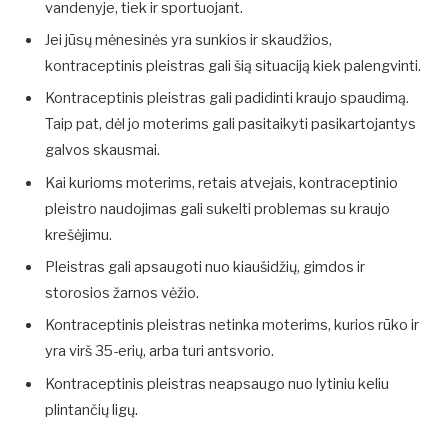
vandenyje, tiek ir sportuojant.
Jei jūsų mėnesinės yra sunkios ir skaudžios,
kontraceptinis pleistras gali šią situaciją kiek palengvinti.
Kontraceptinis pleistras gali padidinti kraujo spaudimą.
Taip pat, dėl jo moterims gali pasitaikyti pasikartojantys
galvos skausmai.
Kai kurioms moterims, retais atvejais, kontraceptinio
pleistro naudojimas gali sukelti problemas su kraujo
krešėjimu.
Pleistras gali apsaugoti nuo kiaušidžių, gimdos ir
storosios žarnos vėžio.
Kontraceptinis pleistras netinka moterims, kurios rūko ir
yra virš 35-erių, arba turi antsvorio.
Kontraceptinis pleistras neapsaugo nuo lytiniu keliu
plintančių ligų.