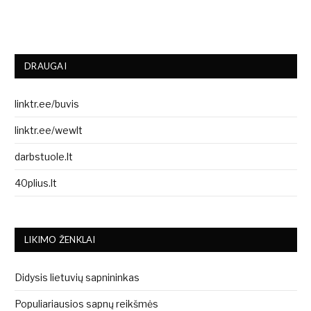
DRAUGAI
linktr.ee/buvis
linktr.ee/wewlt
darbstuole.lt
40plius.lt
LIKIMO ŽENKLAI
Didysis lietuvių sapnininkas
Populiariausios sapnų reikšmės