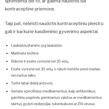
sprendimui dėl to, ar galima naudotis šia
kontraceptine priemone.
Taip pat, neleisti naudotis kontraceptiniu pleistru
gali ir kai kurie kasdieninio gyvenimo aspektai:
Laukiatės/įtariate, jog laukiatės.
Maitinate krūtimi.
Rūkote ir esate vyresnė nei 35-erių.
Esate vyresnė nei 35-erių, o rūkyti metėte prieš mažiau
nei metus laiko.
Turite labai didelį antsvorį.
Geriate specifinius medikamentus, kaip antibiotikus,
gamtiniu pagrindu gaminamus vaistus ar medikamentus
skirtus gydyti epilepsijai, tuberkuliozei ar ŽIV virusui.