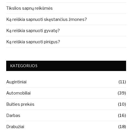
Tikslios sapnų reikšmės
Ką reiškia sapnuoti skęstančius žmones?
Ką reiškia sapnuoti gyvatę?
Ką reiškia sapnuoti pinigus?
KATEGORIJOS
Augintiniai
(11)
Automobiliai
(39)
Buities prekės
(10)
Darbas
(16)
Drabužiai
(18)