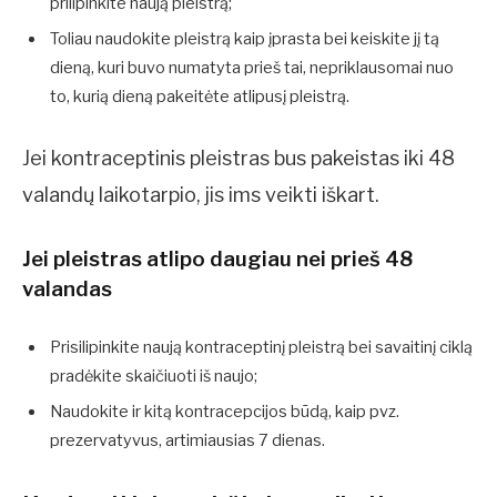
prilipinkite naują pleistrą;
Toliau naudokite pleistrą kaip įprasta bei keiskite jį tą
dieną, kuri buvo numatyta prieš tai, nepriklausomai nuo
to, kurią dieną pakeitėte atlipusį pleistrą.
Jei kontraceptinis pleistras bus pakeistas iki 48
valandų laikotarpio, jis ims veikti iškart.
Jei pleistras atlipo daugiau nei prieš 48
valandas
Prisilipinkite naują kontraceptinį pleistrą bei savaitinį ciklą
pradėkite skaičiuoti iš naujo;
Naudokite ir kitą kontracepcijos būdą, kaip pvz.
prezervatyvus, artimiausias 7 dienas.