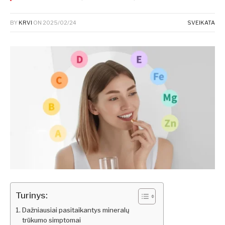
BY
KRVI
ON
2025/02/24
SVEIKATA
Turinys:
Dažniausiai pasitaikantys mineralų
trūkumo simptomai