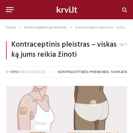
krvi.lt
Home
»
Kontraceptinės priemonės
»
Kontraceptinis pleistras – viskas ką jums reikia žinoti
Kontraceptinis pleistras – viskas
0
ką jums reikia žinoti
BY
KRVI
ON
2025/02/25
KONTRACEPTINĖS PRIEMONĖS
,
SVEIKATA