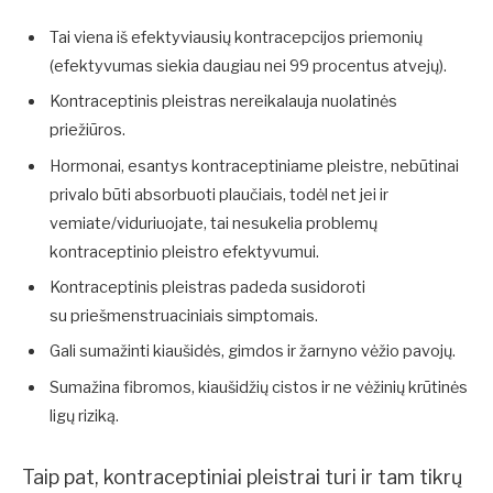
Tai viena iš efektyviausių kontracepcijos priemonių
(efektyvumas siekia daugiau nei 99 procentus atvejų).
Kontraceptinis pleistras nereikalauja nuolatinės
priežiūros.
Hormonai, esantys kontraceptiniame pleistre, nebūtinai
privalo būti absorbuoti plaučiais, todėl net jei ir
vemiate/viduriuojate, tai nesukelia problemų
kontraceptinio pleistro efektyvumui.
Kontraceptinis pleistras padeda susidoroti
su priešmenstruaciniais simptomais.
Gali sumažinti kiaušidės, gimdos ir žarnyno vėžio pavojų.
Sumažina fibromos, kiaušidžių cistos ir ne vėžinių krūtinės
ligų riziką.
Taip pat, kontraceptiniai pleistrai turi ir tam tikrų