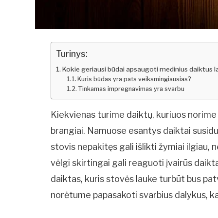
Turinys:
Kokie geriausi būdai apsaugoti medinius daiktus 
Kuris būdas yra pats veiksmingiausias?
Tinkamas impregnavimas yra svarbu
Kiekvienas turime daiktų, kuriuos norime i
brangiai. Namuose esantys daiktai susidur
stovis nepakitęs gali išlikti žymiai ilgiau, 
vėlgi skirtingai gali reaguoti įvairūs daik
daiktas, kuris stovės lauke turbūt bus pat
norėtume papasakoti svarbius dalykus, ka