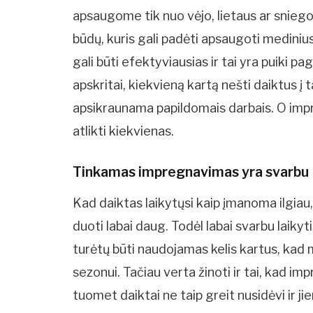
apsaugome tik nuo vėjo, lietaus ar sniego
būdų, kuris gali padėti apsaugoti mediniu
gali būti efektyviausias ir tai yra puiki p
apskritai, kiekvieną kartą nešti daiktus į 
apsikraunama papildomais darbais. O impre
atlikti kiekvienas.
Tinkamas impregnavimas yra svarbu
Kad daiktas laikytųsi kaip įmanoma ilgia
duoti labai daug. Todėl labai svarbu laiky
turėtų būti naudojamas kelis kartus, kad 
sezonui. Tačiau verta žinoti ir tai, kad i
tuomet daiktai ne taip greit nusidėvi ir ji