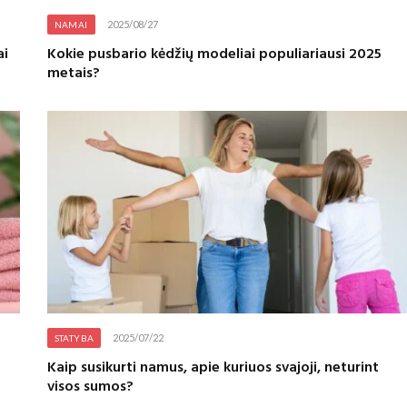
2025/08/27
NAMAI
ai
Kokie pusbario kėdžių modeliai populiariausi 2025
metais?
2025/07/22
STATYBA
Kaip susikurti namus, apie kuriuos svajoji, neturint
visos sumos?