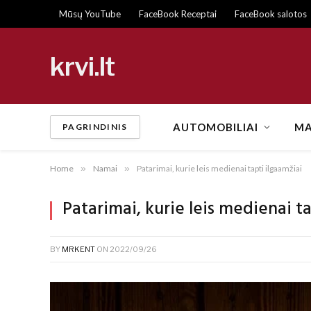
Mūsų YouTube
FaceBook Receptai
FaceBook salotos
krvi.lt
AUTOMOBILIAI
MA
PAGRINDINIS
Home
»
Namai
»
Patarimai, kurie leis medienai tapti ilgaamžiai
Patarimai, kurie leis medienai t
BY
MRKENT
ON
2022/09/26