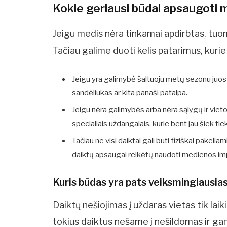
Kokie geriausi būdai apsaugoti 
Jeigu medis nėra tinkamai apdirbtas, tuom
Tačiau galime duoti kelis patarimus, kurie
Jeigu yra galimybė šaltuoju metų sezonu juos ga
sandėliukas ar kita panaši patalpa.
Jeigu nėra galimybės arba nėra sąlygų ir viet
specialiais uždangalais, kurie bent jau šiek ti
Tačiau ne visi daiktai gali būti fiziškai pakeli
daiktų apsaugai reikėtų naudoti medienos i
Kuris būdas yra pats veiksmingiausia
Daiktų nešiojimas į uždaras vietas tik laiki
tokius daiktus nešame į nešildomas ir gana