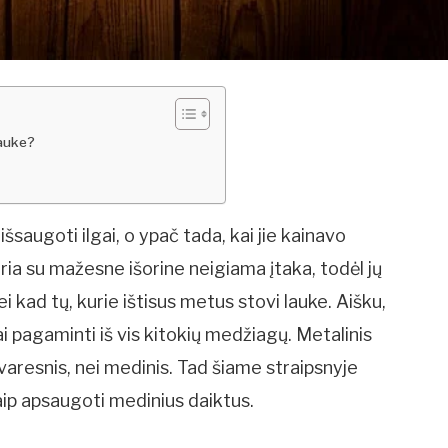
lauke?
šsaugoti ilgai, o ypač tada, kai jie kainavo
ia su mažesne išorine neigiama įtaka, todėl jų
nei kad tų, kurie ištisus metus stovi lauke. Aišku,
tai pagaminti iš vis kitokių medžiagų. Metalinis
varesnis, nei medinis. Tad šiame straipsnyje
ip apsaugoti medinius daiktus.