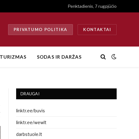
Penktadienis, 7 rugpjūčio
PRIVATUMO POLITIKA
KONTAKTAI
TURIZMAS
SODAS IR DARŽAS
0
DRAUGAI
linktr.ee/buvis
A
linktr.ee/wewlt
darbstuole.lt