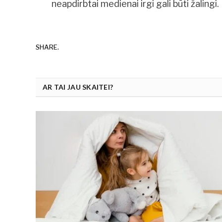
neapdirbtai medienai irgi gali būti žaling
SHARE.
AR TAI JAU SKAITEI?