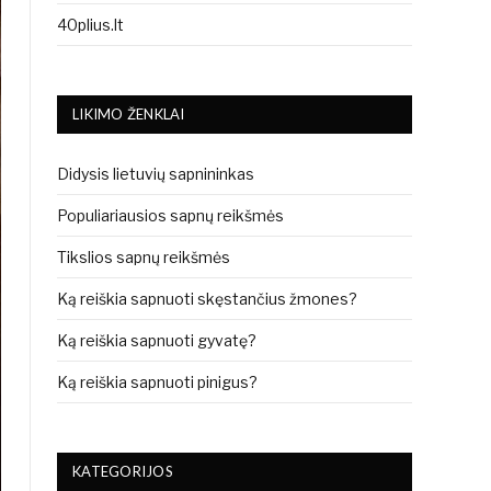
40plius.lt
LIKIMO ŽENKLAI
Didysis lietuvių sapnininkas
Populiariausios sapnų reikšmės
Tikslios sapnų reikšmės
Ką reiškia sapnuoti skęstančius žmones?
Ką reiškia sapnuoti gyvatę?
Ką reiškia sapnuoti pinigus?
KATEGORIJOS