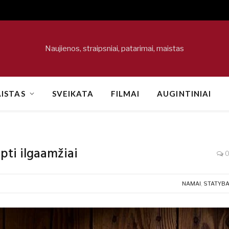
Naujienos, straipsniai, patarimai, maistas
ISTAS
SVEIKATA
FILMAI
AUGINTINIAI
apti ilgaamžiai
NAMAI
,
STATYB