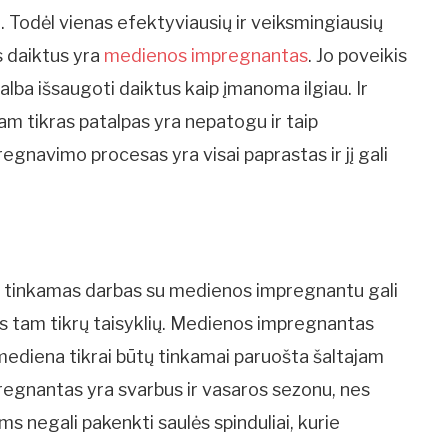
. Todėl vienas efektyviausių ir veiksmingiausių
s daiktus yra
medienos impregnantas
. Jo poveikis
agalba išsaugoti daiktus kaip įmanoma ilgiau. Ir
tam tikras patalpas yra nepatogu ir taip
gnavimo procesas yra visai paprastas ir jį gali
u, tinkamas darbas su medienos impregnantu gali
tis tam tikrų taisyklių. Medienos impregnantas
mediena tikrai būtų tinkamai paruošta šaltajam
mpregnantas yra svarbus ir vasaros sezonu, nes
ems negali pakenkti saulės spinduliai, kurie