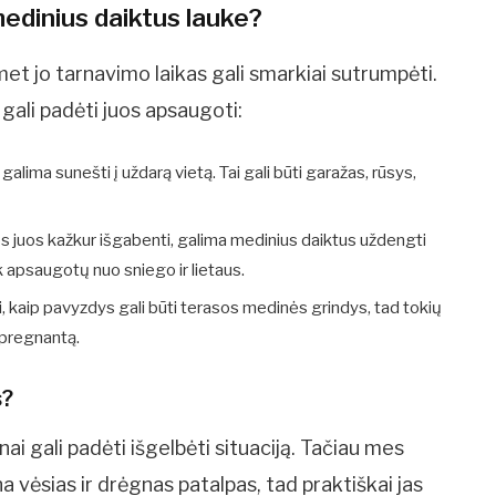
medinius daiktus lauke?
et jo tarnavimo laikas gali smarkiai sutrumpėti.
 gali padėti juos apsaugoti:
lima sunešti į uždarą vietą. Tai gali būti garažas, rūsys,
os juos kažkur išgabenti, galima medinius daiktus uždengti
ek apsaugotų nuo sniego ir lietaus.
ami, kaip pavyzdys gali būti terasos medinės grindys, tad tokių
mpregnantą.
s?
nai gali padėti išgelbėti situaciją. Tačiau mes
 vėsias ir drėgnas patalpas, tad praktiškai jas