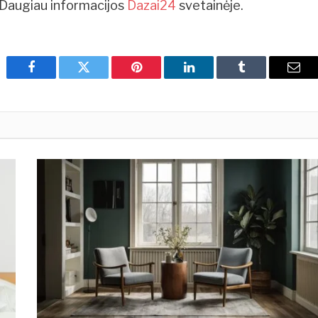
i. Daugiau informacijos
Dazai24
svetainėje.
Facebook
Twitter
Pinterest
LinkedIn
Tumblr
Emai