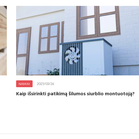
2025/03/26
NAMAI
Kaip išsirinkti patikimą šilumos siurblio montuotoją?