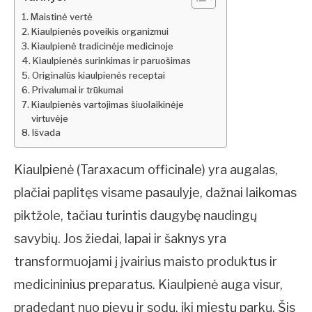
Maistinė vertė
Kiaulpienės poveikis organizmui
Kiaulpienė tradicinėje medicinoje
Kiaulpienės surinkimas ir paruošimas
Originalūs kiaulpienės receptai
Privalumai ir trūkumai
Kiaulpienės vartojimas šiuolaikinėje
virtuvėje
Išvada
Kiaulpienė (Taraxacum officinale) yra augalas,
plačiai paplitęs visame pasaulyje, dažnai laikomas
piktžole, tačiau turintis daugybę naudingų
savybių. Jos žiedai, lapai ir šaknys yra
transformuojami į įvairius maisto produktus ir
medicininius preparatus. Kiaulpienė auga visur,
pradedant nuo pievų ir sodų, iki miestų parkų. Šis