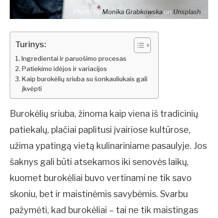
Photo by
Monika Grabkowska
on
Unsplash
Turinys:
Ingredientai ir paruošimo procesas
Patiekimo idėjos ir variacijos
Kaip burokėlių sriuba su šonkauliukais gali
įkvėpti
Burokėlių sriuba, žinoma kaip viena iš tradicinių
patiekalų, plačiai paplitusi įvairiose kultūrose,
užima ypatingą vietą kulinariniame pasaulyje. Jos
šaknys gali būti atsekamos iki senovės laikų,
kuomet burokėliai buvo vertinami ne tik savo
skoniu, bet ir maistinėmis savybėmis. Svarbu
pažymėti, kad burokėliai – tai ne tik maistingas