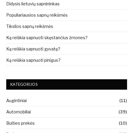
Didysis lietuvių sapnininkas
Populiariausios sapnų reikšmės
Tikslios sapnų reikšmės
Ką reiškia sapnuoti skęstančius žmones?
Ką reiškia sapnuoti gyvatę?
Ką reiškia sapnuoti pinigus?
KATEGORIJOS
Augintiniai
(11)
Automobiliai
(39)
Buities prekės
(10)