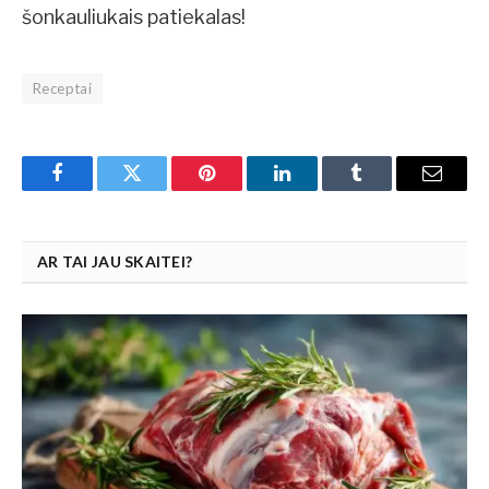
šonkauliukais patiekalas!
Receptai
Facebook
Twitter
Pinterest
LinkedIn
Tumblr
Email
AR TAI JAU SKAITEI?