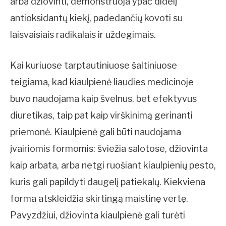
arba džiovinti, demonstruoja ypač didelį
antioksidantų kiekį, padedančių kovoti su
laisvaisiais radikalais ir uždegimais.
Kai kuriuose tarptautiniuose šaltiniuose
teigiama, kad kiaulpienė liaudies medicinoje
buvo naudojama kaip švelnus, bet efektyvus
diuretikas, taip pat kaip virškinimą gerinanti
priemonė. Kiaulpienė gali būti naudojama
įvairiomis formomis: šviežia salotose, džiovinta
kaip arbata, arba netgi ruošiant kiaulpienių pesto,
kuris gali papildyti daugelį patiekalų. Kiekviena
forma atskleidžia skirtingą maistinę vertę.
Pavyzdžiui, džiovinta kiaulpienė gali turėti