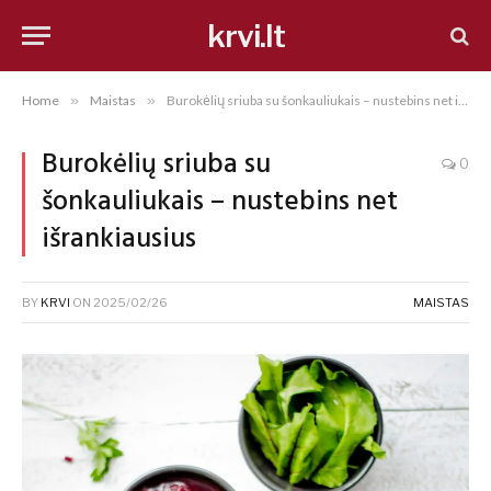
krvi.lt
Home
»
Maistas
»
Burokėlių sriuba su šonkauliukais – nustebins net išrankiausius
Burokėlių sriuba su
0
šonkauliukais – nustebins net
išrankiausius
BY
KRVI
ON
2025/02/26
MAISTAS