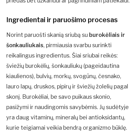
priedas bet užkandui ar pagrindiniam patiekalui.
Ingredientai ir paruošimo procesas
Norint paruošti skanią sriubą su
burokėliais ir
šonkauliukais
, pirmiausia svarbu surinkti
reikalingus ingredientus. Šiai sriubai reikės:
šviežių burokėlių, šonkauliukų (pageidautina
kiaulienos), bulvių, morkų, svogūnų, česnako,
lauro lapų, druskos, pipirų ir šviežių žolelių pagal
skonį. Burokėliai, be savo puikaus skonio,
pasižymi ir naudingomis savybėmis. Jų sudėtyje
yra daug vitaminų, mineralų bei antioksidantų,
kurie teigiamai veikia bendrą organizmo būklę.