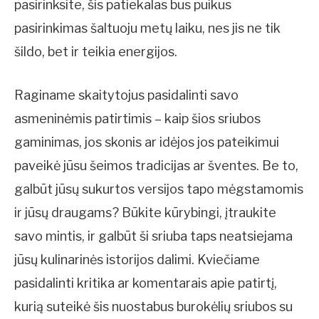
pasirinksite, šis patiekalas bus puikus
pasirinkimas šaltuoju metų laiku, nes jis ne tik
šildo, bet ir teikia energijos.
Raginame skaitytojus pasidalinti savo
asmeninėmis patirtimis – kaip šios sriubos
gaminimas, jos skonis ar idėjos jos pateikimui
paveikė jūsu šeimos tradicijas ar šventes. Be to,
galbūt jūsų sukurtos versijos tapo mėgstamomis
ir jūsų draugams? Būkite kūrybingi, įtraukite
savo mintis, ir galbūt ši sriuba taps neatsiejama
jūsų kulinarinės istorijos dalimi. Kviečiame
pasidalinti kritika ar komentarais apie patirtį,
kurią suteikė šis nuostabus burokėlių sriubos su