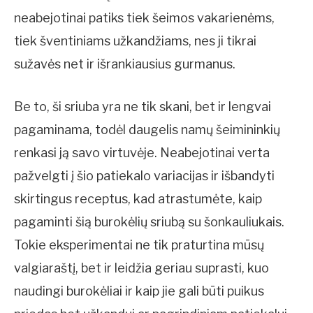
neabejotinai patiks tiek šeimos vakarienėms,
tiek šventiniams užkandžiams, nes ji tikrai
sužavės net ir išrankiausius gurmanus.
Be to, ši sriuba yra ne tik skani, bet ir lengvai
pagaminama, todėl daugelis namų šeimininkių
renkasi ją savo virtuvėje. Neabejotinai verta
pažvelgti į šio patiekalo variacijas ir išbandyti
skirtingus receptus, kad atrastumėte, kaip
pagaminti šią burokėlių sriubą su šonkauliukais.
Tokie eksperimentai ne tik praturtina mūsų
valgiaraštį, bet ir leidžia geriau suprasti, kuo
naudingi burokėliai ir kaip jie gali būti puikus