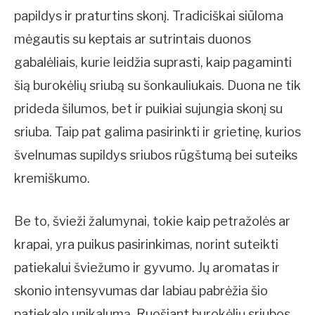
papildys ir praturtins skonį. Tradiciškai siūloma
mėgautis su keptais ar sutrintais duonos
gabalėliais, kurie leidžia suprasti, kaip pagaminti
šią burokėlių sriubą su šonkauliukais. Duona ne tik
prideda šilumos, bet ir puikiai sujungia skonį su
sriuba. Taip pat galima pasirinkti ir grietinę, kurios
švelnumas supildys sriubos rūgštumą bei suteiks
kremiškumo.
Be to, švieži žalumynai, tokie kaip petražolės ar
krapai, yra puikus pasirinkimas, norint suteikti
patiekalui šviežumo ir gyvumo. Jų aromatas ir
skonio intensyvumas dar labiau pabrėžia šio
patiekalo unikalumą. Ruošiant burokėlių sriubos