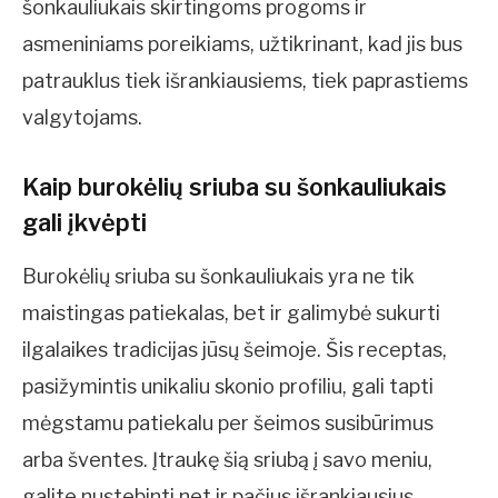
šonkauliukais skirtingoms progoms ir
asmeniniams poreikiams, užtikrinant, kad jis bus
patrauklus tiek išrankiausiems, tiek paprastiems
valgytojams.
Kaip burokėlių sriuba su šonkauliukais
gali įkvėpti
Burokėlių sriuba su šonkauliukais yra ne tik
maistingas patiekalas, bet ir galimybė sukurti
ilgalaikes tradicijas jūsų šeimoje. Šis receptas,
pasižymintis unikaliu skonio profiliu, gali tapti
mėgstamu patiekalu per šeimos susibūrimus
arba šventes. Įtraukę šią sriubą į savo meniu,
galite nustebinti net ir pačius išrankiausius