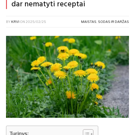
dar nematyti receptai
BY
KRVI
ON
2025/02/25
MAISTAS
,
SODAS IR DARŽAS
Turinys: