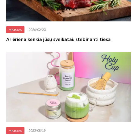
2026/02/20
MAISTAS
Ar ėriena kenkia jūsų sveikatai: stebinanti tiesa
2025/08/19
MAISTAS