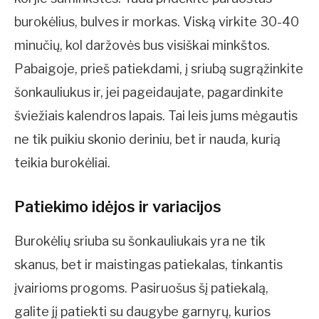
burokėlius, bulves ir morkas. Viską virkite 30-40
minučių, kol daržovės bus visiškai minkštos.
Pabaigoje, prieš patiekdami, į sriubą sugrąžinkite
šonkauliukus ir, jei pageidaujate, pagardinkite
šviežiais kalendros lapais. Tai leis jums mėgautis
ne tik puikiu skonio deriniu, bet ir nauda, kurią
teikia burokėliai.
Patiekimo idėjos ir variacijos
Burokėlių sriuba su šonkauliukais yra ne tik
skanus, bet ir maistingas patiekalas, tinkantis
įvairioms progoms. Pasiruošus šį patiekalą,
galite jį patiekti su daugybe garnyrų, kurios