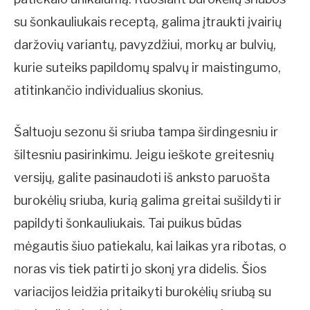
su šonkauliukais receptą, galima įtraukti įvairių
daržovių variantų, pavyzdžiui, morkų ar bulvių,
kurie suteiks papildomų spalvų ir maistingumo,
atitinkančio individualius skonius.
Šaltuoju sezonu ši sriuba tampa širdingesniu ir
šiltesniu pasirinkimu. Jeigu ieškote greitesnių
versijų, galite pasinaudoti iš anksto paruošta
burokėlių sriuba, kurią galima greitai sušildyti ir
papildyti šonkauliukais. Tai puikus būdas
mėgautis šiuo patiekalu, kai laikas yra ribotas, o
noras vis tiek patirti jo skonį yra didelis. Šios
variacijos leidžia pritaikyti burokėlių sriubą su