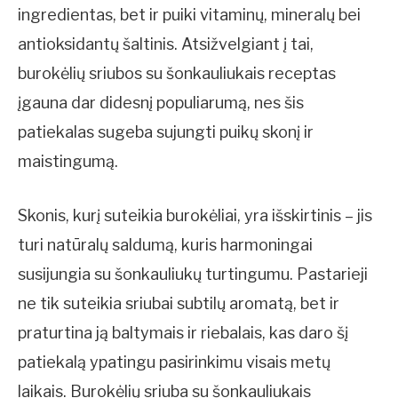
ingredientas, bet ir puiki vitaminų, mineralų bei
antioksidantų šaltinis. Atsižvelgiant į tai,
burokėlių sriubos su šonkauliukais receptas
įgauna dar didesnį populiarumą, nes šis
patiekalas sugeba sujungti puikų skonį ir
maistingumą.
Skonis, kurį suteikia burokėliai, yra išskirtinis – jis
turi natūralų saldumą, kuris harmoningai
susijungia su šonkauliukų turtingumu. Pastarieji
ne tik suteikia sriubai subtilų aromatą, bet ir
praturtina ją baltymais ir riebalais, kas daro šį
patiekalą ypatingu pasirinkimu visais metų
laikais. Burokėlių sriuba su šonkauliukais