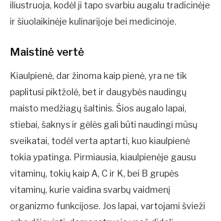
iliustruoja, kodėl ji tapo svarbiu augalu tradicinėje
ir šiuolaikinėje kulinarijoje bei medicinoje.
Maistinė vertė
Kiaulpienė, dar žinoma kaip pienė, yra ne tik
paplitusi piktžolė, bet ir daugybės naudingų
maisto medžiagų šaltinis. Šios augalo lapai,
stiebai, šaknys ir gėlės gali būti naudingi mūsų
sveikatai, todėl verta aptarti, kuo kiaulpienė
tokia ypatinga. Pirmiausia, kiaulpienėje gausu
vitaminų, tokių kaip A, C ir K, bei B grupės
vitaminų, kurie vaidina svarbų vaidmenį
organizmo funkcijose. Jos lapai, vartojami švieži