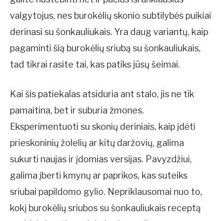
valgytojus, nes burokėlių skonio subtilybės puikiai
derinasi su šonkauliukais. Yra daug variantų, kaip
pagaminti šią burokėlių sriubą su šonkauliukais,
tad tikrai rasite tai, kas patiks jūsų šeimai.
Kai šis patiekalas atsiduria ant stalo, jis ne tik
pamaitina, bet ir suburia žmones.
Eksperimentuoti su skonių deriniais, kaip įdėti
prieskoninių žolelių ar kitų daržovių, galima
sukurti naujas ir įdomias versijas. Pavyzdžiui,
galima įberti kmynų ar paprikos, kas suteiks
sriubai papildomo gylio. Nepriklausomai nuo to,
kokį burokėlių sriubos su šonkauliukais receptą