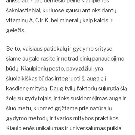
anksčiau. Ypač dėmesio pelnė kiaulpienės
šakniastiebiai, kuriuose gausu antioksidantų,
vitaminų A, C ir K, bei mineralų kaip kalcis ir
geležis.
Be to, vaisiaus patiekalų ir gydymo srityse,
šiame augale rasite ir netradicinių panaudojimo
būdų. Kiaulpienių pesto, pavyzdžiui, yra
šiuolaikiškas būdas integruoti šį augalą į
kasdienę mitybą. Daug tylių faktorių sujungia šią
žolę su gydytojais, ir toks susidomėjimas auga ir
šiuo metu, kuomet grįžtame prie natūralių
gydymo metodų ir tvarios mitybos praktikos.
Kiaulpienės unikalumas ir universalumas puikiai