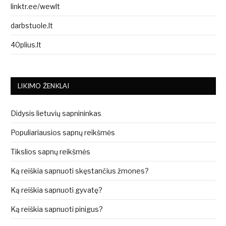
linktr.ee/wewlt
darbstuole.lt
40plius.lt
LIKIMO ŽENKLAI
Didysis lietuvių sapnininkas
Populiariausios sapnų reikšmės
Tikslios sapnų reikšmės
Ką reiškia sapnuoti skęstančius žmones?
Ką reiškia sapnuoti gyvatę?
Ką reiškia sapnuoti pinigus?