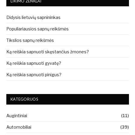
LIKIMO ŽENKLAI
Didysis lietuvių sapnininkas
Populiariausios sapnų reikšmės
Tikslios sapnų reikšmės
Ką reiškia sapnuoti skęstančius žmones?
Ką reiškia sapnuoti gyvatę?
Ką reiškia sapnuoti pinigus?
KATEGORIJOS
Augintiniai
(11)
Automobiliai
(39)