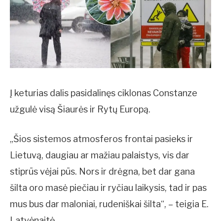
Į keturias dalis pasidalinęs ciklonas Constanze
užgulė visą Šiaurės ir Rytų Europą.
„Šios sistemos atmosferos frontai pasieks ir
Lietuvą, daugiau ar mažiau palaistys, vis dar
stiprūs vėjai pūs. Nors ir drėgna, bet dar gana
šilta oro masė piečiau ir ryčiau laikysis, tad ir pas
mus bus dar maloniai, rudeniškai šilta“, – teigia E.
Latvėnaitė.