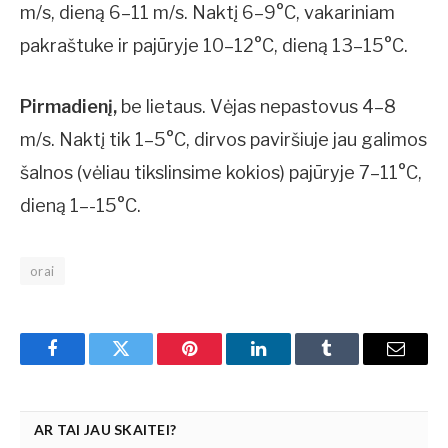
m/s, dieną 6–11 m/s. Naktį 6–9°C, vakariniam
pakraštuke ir pajūryje 10–12°C, dieną 13–15°C.
Pirmadienį,
be lietaus. Vėjas nepastovus 4–8
m/s. Naktį tik 1–5°C, dirvos paviršiuje jau galimos
šalnos (vėliau tikslinsime kokios) pajūryje 7–11°C,
dieną 1–-15°C.
orai
Facebook
Twitter
Pinterest
LinkedIn
Tumblr
Email
AR TAI JAU SKAITEI?