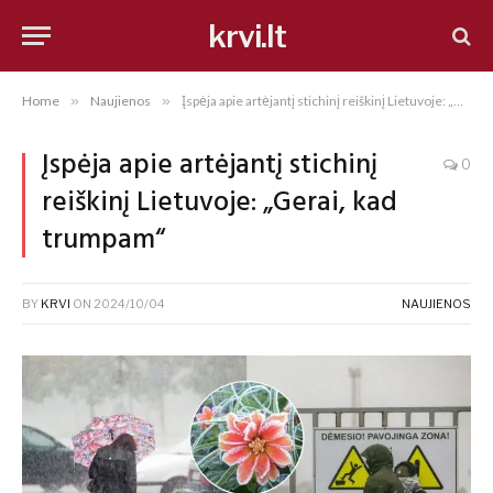
krvi.lt
Home
»
Naujienos
»
Įspėja apie artėjantį stichinį reiškinį Lietuvoje: „Gerai, kad trumpam“
Įspėja apie artėjantį stichinį
0
reiškinį Lietuvoje: „Gerai, kad
trumpam“
BY
KRVI
ON
2024/10/04
NAUJIENOS