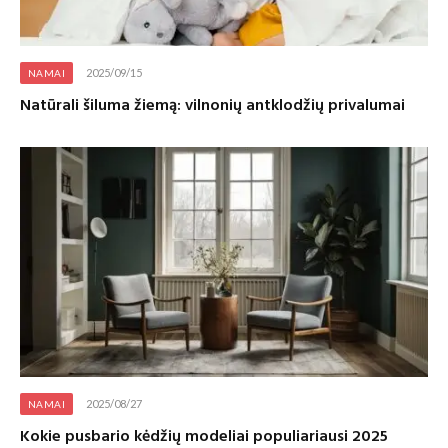
2025/09/15
NAMAI
Natūrali šiluma žiemą: vilnonių antklodžių privalumai
2025/08/27
NAMAI
Kokie pusbario kėdžių modeliai populiariausi 2025