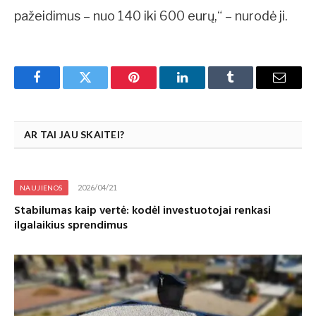
pažeidimus – nuo 140 iki 600 eurų,“ – nurodė ji.
Facebook
Twitter
Pinterest
LinkedIn
Tumblr
Email
AR TAI JAU SKAITEI?
2026/04/21
NAUJIENOS
Stabilumas kaip vertė: kodėl investuotojai renkasi
ilgalaikius sprendimus