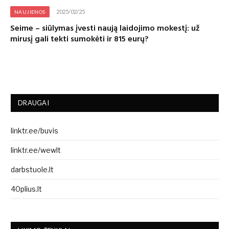
2025/02/25
NAUJIENOS
Seime – siūlymas įvesti naują laidojimo mokestį: už
mirusį gali tekti sumokėti ir 815 eurų?
DRAUGAI
linktr.ee/buvis
linktr.ee/wewlt
darbstuole.lt
40plius.lt