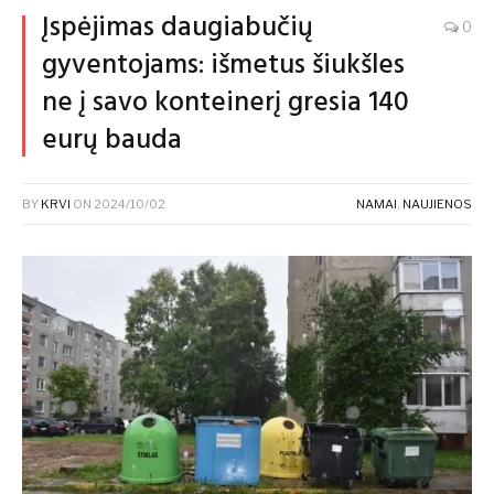
Įspėjimas daugiabučių
0
gyventojams: išmetus šiukšles
ne į savo konteinerį gresia 140
eurų bauda
BY
KRVI
ON
2024/10/02
NAMAI
,
NAUJIENOS