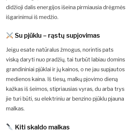
didžioji dalis energijos išeina pirmiausia drėgmės
išgarinimui iš medžio.
Su pjūklu – rąstų supjovimas
Jeigu esate natūralus žmogus, norintis pats
viską daryti nuo pradžių, tai turbūt labiau domins
grandininiai pjūklai ir jų kainos, o ne jau supjautos
medienos kaina. Iš tiesų, malkų pjovimo dieną
kažkas iš šeimos, stipriausias vyras, du arba trys
jie turi būti, su elektriniu ar benzino pjūklu pjauna
malkas.
Kiti skaldo malkas