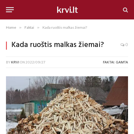
krvi.lt
Home
»
Faktai
»
Kada ruoštis malkas žiemai?
Kada ruoštis malkas žiemai?
0
BY
KRVI
ON
2022/09/27
FAKTAI
,
GAMTA