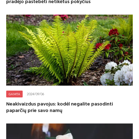
pradėjo pastebėti netikėtus pokyčius
2024/09/06
GAMTA
Neakivaizdus pavojus: kodėl negalite pasodinti
paparčių prie savo namų