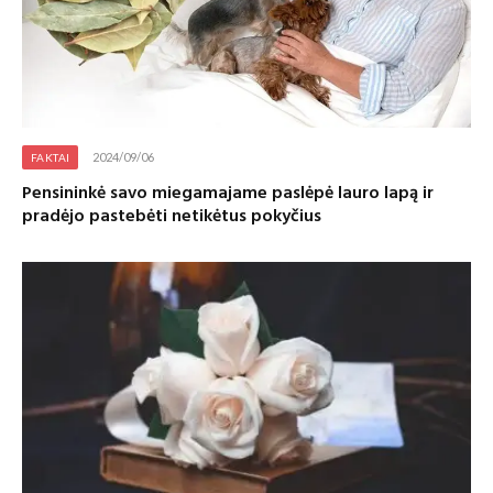
2024/09/06
FAKTAI
Pensininkė savo miegamajame paslėpė lauro lapą ir
pradėjo pastebėti netikėtus pokyčius