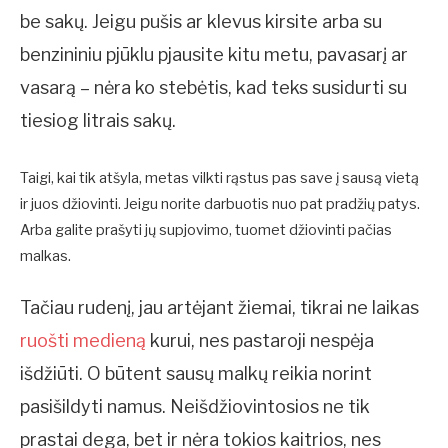
be sakų. Jeigu pušis ar klevus kirsite arba su
benzininiu pjūklu pjausite kitu metu, pavasarį ar
vasarą – nėra ko stebėtis, kad teks susidurti su
tiesiog litrais sakų.
Taigi, kai tik atšyla, metas vilkti rąstus pas save į sausą vietą
ir juos džiovinti. Jeigu norite darbuotis nuo pat pradžių patys.
Arba galite prašyti jų supjovimo, tuomet džiovinti pačias
malkas.
Tačiau rudenį, jau artėjant žiemai, tikrai ne laikas
ruošti medieną
kurui, nes pastaroji nespėja
išdžiūti. O būtent sausų malkų reikia norint
pasišildyti namus. Neišdžiovintosios ne tik
prastai dega, bet ir nėra tokios kaitrios, nes