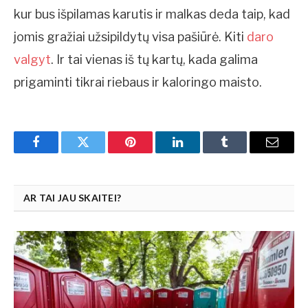
kur bus išpilamas karutis ir malkas deda taip, kad
jomis gražiai užsipildytų visa pašiūrė. Kiti
daro
valgyt
. Ir tai vienas iš tų kartų, kada galima
prigaminti tikrai riebaus ir kaloringo maisto.
Facebook
Twitter
Pinterest
LinkedIn
Tumblr
Email
AR TAI JAU SKAITEI?