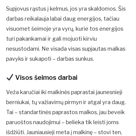
Supjovus rąstus į kelmus, jos yra skaldomos. Šis
darbas reikalauja labai daug energijos, tačiau
visuomet šeimoje yra vyrų, kurie tos energijos
turi pakankamai ir gali mojuoti kirviu
nesustodami. Ne visada visas supjautas malkas
pavyks ir sukapoti – darbas sunkus.
Visos šeimos darbai
Veža karučiai iki malkinės paprastai jaunesnieji
berniukai, tų važiavimų pirmyn ir atgal yra daug.
Tai – standartinės paprastos malkos, jau beveik
paruoštos naudojimui – belieka tik leisti joms
išdžiūti. Jauniausieji meta į malkinę – stovi ten,