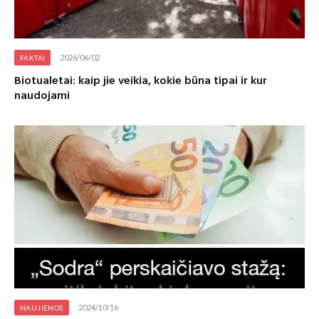
2026/06/02
FAKTAI
Biotualetai: kaip jie veikia, kokie būna tipai ir kur
naudojami
2024/10/16
NAUJIENOS