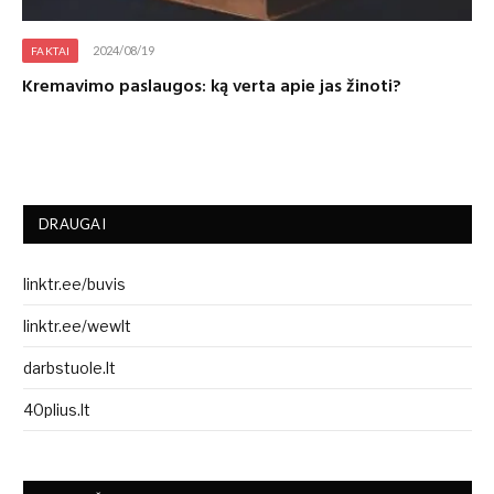
2024/08/19
FAKTAI
Kremavimo paslaugos: ką verta apie jas žinoti?
DRAUGAI
linktr.ee/buvis
linktr.ee/wewlt
darbstuole.lt
40plius.lt