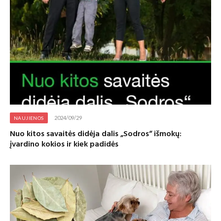
2024/09/29
NAUJIENOS
Nuo kitos savaitės didėja dalis „Sodros“ išmokų:
įvardino kokios ir kiek padidės