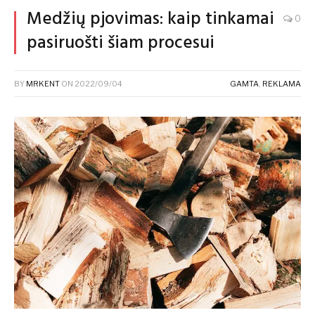
Medžių pjovimas: kaip tinkamai
0
pasiruošti šiam procesui
BY
MRKENT
ON
2022/09/04
GAMTA
,
REKLAMA