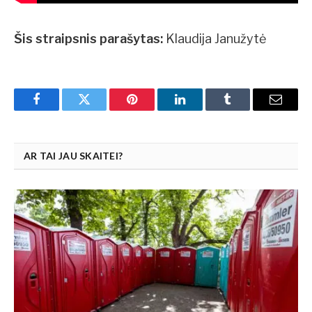
Šis straipsnis parašytas:
Klaudija Janužytė
Facebook
Twitter
Pinterest
LinkedIn
Tumblr
Email
AR TAI JAU SKAITEI?