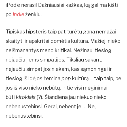
iPod’e nerasi! Dažniausiai kažkas, ką galima kišti
po
indie
ženklu.
Tipiškas hipsteris taip pat turėtų gana nemažai
skaityti ir apskritai domėtis kultūra. Mažieji nieko
neišmanantys meno kritikai. Nežinau, tiesiog
nejaučiu jiems simpatijos. Tiksliau sakant,
nejaučiu simpatijos niekam, kas sąmoningai ir
tiesiog iš idėjos žemina
pop
kultūrą – taip taip, be
jos iš viso nieko nebūtų. Ir tie visi mėginimai
būti
kitokiais
(?). Šiandiena jau niekuo nieko
nebenustebinsi. Gerai, nebent jei… Ne,
nebenustebinsi.