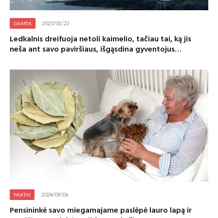
2025/01/23
GAMTA
Ledkalnis dreifuoja netoli kaimelio, tačiau tai, ką jis
neša ant savo paviršiaus, išgąsdina gyventojus…
2024/09/06
FAKTAI
Pensininkė savo miegamajame paslėpė lauro lapą ir