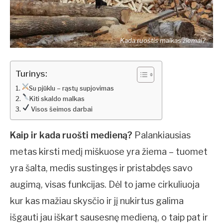
Kada ruoštis malkas žiemai?
Turinys:
Su pjūklu – rąstų supjovimas
Kiti skaldo malkas
Visos šeimos darbai
Kaip ir kada ruošti medieną?
Palankiausias
metas kirsti medį miškuose yra žiema – tuomet
yra šalta, medis sustingęs ir pristabdęs savo
augimą, visas funkcijas. Dėl to jame cirkuliuoja
kur kas mažiau skysčio ir jį nukirtus galima
išgauti jau iškart sausesnę medieną, o taip pat ir