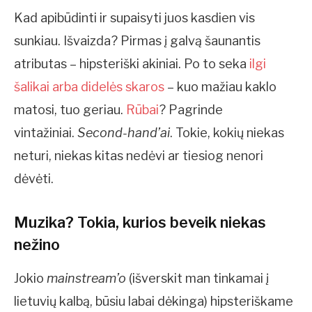
Kad apibūdinti ir supaisyti juos kasdien vis
sunkiau. Išvaizda? Pirmas į galvą šaunantis
atributas – hipsteriški akiniai. Po to seka
ilgi
šalikai arba didelės skaros
– kuo mažiau kaklo
matosi, tuo geriau.
Rūbai
? Pagrinde
vintažiniai.
Second-hand’ai
. Tokie, kokių niekas
neturi, niekas kitas nedėvi ar tiesiog nenori
dėvėti.
Muzika? Tokia, kurios beveik
niekas
nežino
Jokio
mainstream’o
(išverskit man tinkamai į
lietuvių kalbą, būsiu labai dėkinga) hipsteriškame