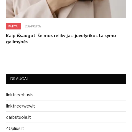
2024/08/02
FAKTAI
Kaip išsaugoti šeimos relikvijas: juvelyrikos taisymo
galimybės
DRAUGAI
linktr.ee/buvis
linktr.ee/wewlt
darbstuole.lt
40plius.lt