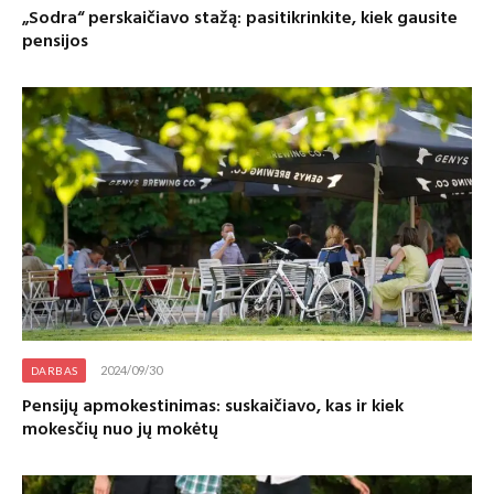
„Sodra“ perskaičiavo stažą: pasitikrinkite, kiek gausite
pensijos
2024/09/30
DARBAS
Pensijų apmokestinimas: suskaičiavo, kas ir kiek
mokesčių nuo jų mokėtų