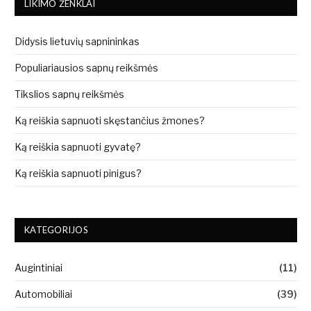
LIKIMO ŽENKLAI
Didysis lietuvių sapnininkas
Populiariausios sapnų reikšmės
Tikslios sapnų reikšmės
Ką reiškia sapnuoti skęstančius žmones?
Ką reiškia sapnuoti gyvatę?
Ką reiškia sapnuoti pinigus?
KATEGORIJOS
Augintiniai
(11)
Automobiliai
(39)