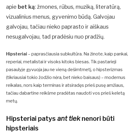
apie
bet ką
: žmones, rūbus, muziką, literatūrą,
vizualinius menus, gyvenimo būdą. Galvojau
galvojau, tačiau nieko paprasto ir aiškaus
nesugalvojau, tad pradėsiu nuo pradžių.
Hipsteriai
– paprasčiausia subkultūra. Na žinote, kaip pankai,
reperiai, metalistai ir visoks kitoks biesas. Tik pastarieji
pasaulyje gyvuoja jau ne vieną dešimtmetį, o hipsterizmas
(tikriausiai tokio žodžio nėra, bet nieko baisaus) – modernus
reikalas, nors kaip terminas ir atsiradęs prieš pusę amžiaus,
tačiau dabartine reikšme pradėtas naudoti vos prieš keletą
metų.
Hipsteriai patys
ant tiek
nenori būti
hipsteriais