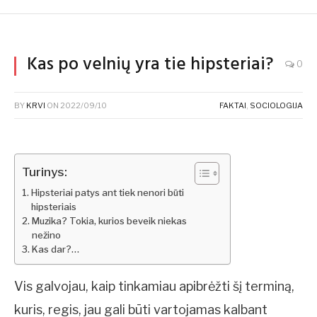
Kas po velnių yra tie hipsteriai?
0
BY
KRVI
ON
2022/09/10
FAKTAI
,
SOCIOLOGIJA
Turinys:
Hipsteriai patys ant tiek nenori būti
hipsteriais
Muzika? Tokia, kurios beveik niekas
nežino
Kas dar?…
Vis galvojau, kaip tinkamiau apibrėžti šį terminą,
kuris, regis, jau gali būti vartojamas kalbant