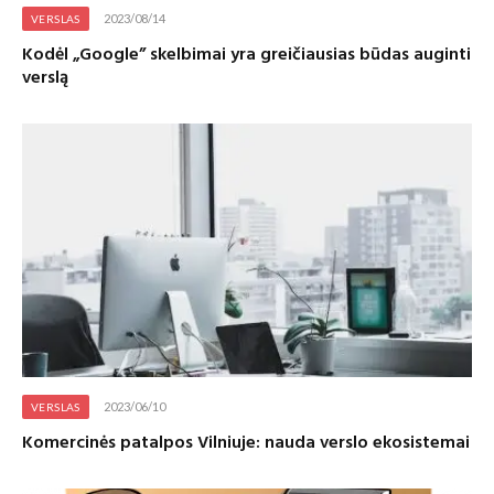
2023/08/14
VERSLAS
Kodėl „Google” skelbimai yra greičiausias būdas auginti
verslą
2023/06/10
VERSLAS
Komercinės patalpos Vilniuje: nauda verslo ekosistemai