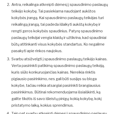
Antra, reikalinga atkreipti dėmesį į spausdinimo paslaugų
teikėjo kokybę. Tai pasiekiama naudojant aukštos
kokybės įrangą. Kai spausdinimo paslaugų teikėjas turi
reikalingą įrangą, tai padeda išlaikyti aukštą kokybę ir
rengti geros kokybės spaudinius. Patyrę spausdinimo
paslaugų teikėjai vengia klaidų ir užtikrina, kad spaudiniai
būtų atitinkanti visus kokybės standartus. Ko negalime
pasakyti apie rinkos naujokus.
Svarbu atsižvelgti į spausdinimo paslaugų teikėjo kainas.
Verta pasirinkti patikimą spausdinimo paslaugų teikėją,
kuris siūlo konkuruojančias kainas. Nereikia rinktis
pigiausio pasirinkimo, nes gali būti susijęs su bloga
kokybe, tačiau reikia atsargiai pasirinkti brangiausius
pasirinkimus. Būtinai rekomenduojama išsiaiškinti, ką
galite tikėtis iš savo išleistų pinigų: kokią kokybę, kokį
pristatymo laiką, kokius sprendimus.
Taip pat svarbu atkreipti dėmesį į spausdinimo paslaugų