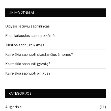
LIKIMO ŽENKLAI
Didysis lietuvių sapnininkas
Populiariausios sapnų reikšmės
Tikslios sapnų reikšmės
Ką reiškia sapnuoti skęstančius žmones?
Ką reiškia sapnuoti gyvatę?
Ką reiškia sapnuoti pinigus?
KATEGORIJOS
Augintiniai
(11)