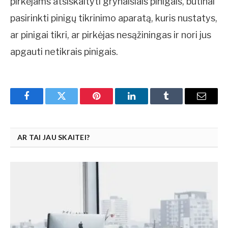
pirkėjams atsiskaityti grynaisiais pinigais, būtinai
pasirinkti pinigų tikrinimo aparatą, kuris nustatys,
ar pinigai tikri, ar pirkėjas nesąžiningas ir nori jus
apgauti netikrais pinigais.
Facebook
Twitter
Pinterest
LinkedIn
Tumblr
Email
AR TAI JAU SKAITEI?