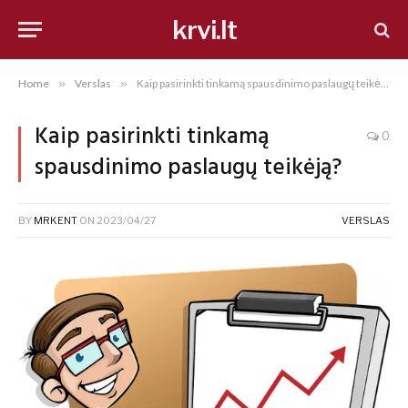
krvi.lt
Home
»
Verslas
»
Kaip pasirinkti tinkamą spausdinimo paslaugų teikėją?
Kaip pasirinkti tinkamą
0
spausdinimo paslaugų teikėją?
BY
MRKENT
ON
2023/04/27
VERSLAS