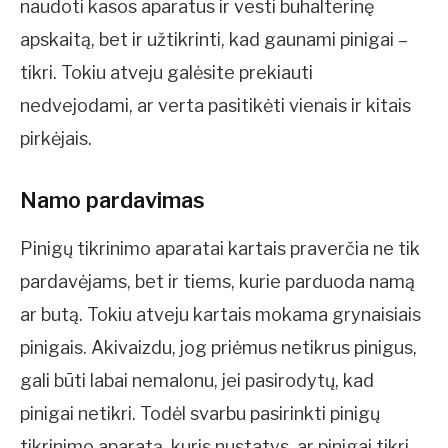
naudoti kasos aparatus ir vesti buhalterinę
apskaitą, bet ir užtikrinti, kad gaunami pinigai –
tikri. Tokiu atveju galėsite prekiauti
nedvejodami, ar verta pasitikėti vienais ir kitais
pirkėjais.
Namo pardavimas
Pinigų tikrinimo aparatai kartais praverčia ne tik
pardavėjams, bet ir tiems, kurie parduoda namą
ar butą. Tokiu atveju kartais mokama grynaisiais
pinigais. Akivaizdu, jog priėmus netikrus pinigus,
gali būti labai nemalonu, jei pasirodytų, kad
pinigai netikri. Todėl svarbu pasirinkti pinigų
tikrinimo aparatą, kuris nustatys, ar pinigai tikri,