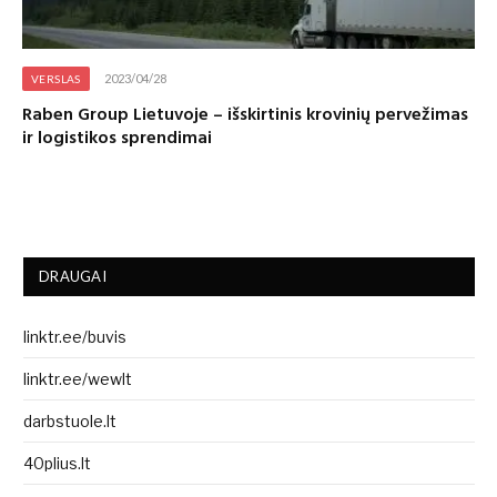
2023/04/28
VERSLAS
Raben Group Lietuvoje – išskirtinis krovinių pervežimas
ir logistikos sprendimai
DRAUGAI
linktr.ee/buvis
linktr.ee/wewlt
darbstuole.lt
40plius.lt