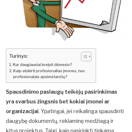
Turinys:
Kur daugiausiai kreipti dėmesio?
Kaip atskirti profesionalias įmones, nuo
profesionalais apsimetančių?
Spausdinimo paslaugų teikėjų pasirinkimas
yra svarbus žingsnis bet kokiai įmonei ar
organizacijai
. Ypatingai, jei reikalinga spausdinti
daugybę dokumentų, reklaminę medžiagą ir
kitus projektus. Taigi, kaip pasirinkti tinkamą