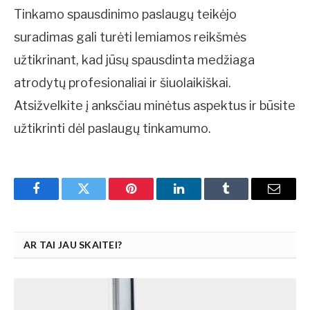
Tinkamo spausdinimo paslaugų teikėjo
suradimas gali turėti lemiamos reikšmės
užtikrinant, kad jūsų spausdinta medžiaga
atrodytų profesionaliai ir šiuolaikiškai.
Atsižvelkite į anksčiau minėtus aspektus ir būsite
užtikrinti dėl paslaugų tinkamumo.
Facebook
Twitter
Pinterest
LinkedIn
Tumblr
Email
AR TAI JAU SKAITEI?