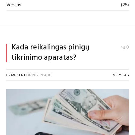
Verslas
(25)
Kada reikalingas pinigų
0
tikrinimo aparatas?
BY
MRKENT
ON
2023/04/18
VERSLAS