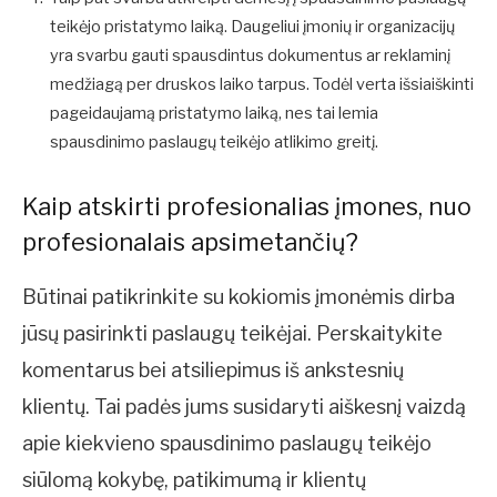
teikėjo pristatymo laiką. Daugeliui įmonių ir organizacijų
yra svarbu gauti spausdintus dokumentus ar reklaminį
medžiagą per druskos laiko tarpus. Todėl verta išsiaiškinti
pageidaujamą pristatymo laiką, nes tai lemia
spausdinimo paslaugų teikėjo atlikimo greitį.
Kaip atskirti profesionalias įmones, nuo
profesionalais apsimetančių?
Būtinai patikrinkite su kokiomis įmonėmis dirba
jūsų pasirinkti paslaugų teikėjai. Perskaitykite
komentarus bei atsiliepimus iš ankstesnių
klientų. Tai padės jums susidaryti aiškesnį vaizdą
apie kiekvieno spausdinimo paslaugų teikėjo
siūlomą kokybę, patikimumą ir klientų