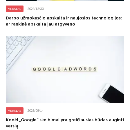
2024/12/30
VERSLAS
Darbo užmokesčio apskaita ir naujosios technologijos:
ar rankinė apskaita jau atgyveno
2023/08/14
VERSLAS
Kodėl „Google” skelbimai yra greičiausias būdas auginti
verslą