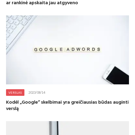
ar rankinė apskaita jau atgyveno
2023/08/14
VERSLAS
Kodėl „Google” skelbimai yra greičiausias būdas auginti
verslą