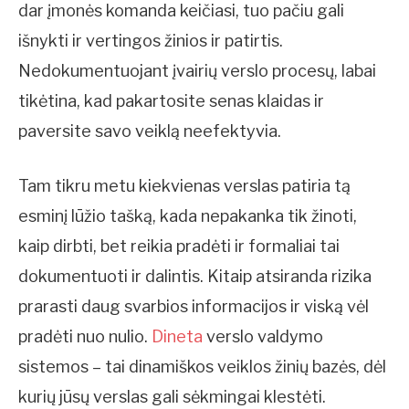
dar įmonės komanda keičiasi, tuo pačiu gali
išnykti ir vertingos žinios ir patirtis.
Nedokumentuojant įvairių verslo procesų, labai
tikėtina, kad pakartosite senas klaidas ir
paversite savo veiklą neefektyvia.
Tam tikru metu kiekvienas verslas patiria tą
esminį lūžio tašką, kada nepakanka tik žinoti,
kaip dirbti, bet reikia pradėti ir formaliai tai
dokumentuoti ir dalintis. Kitaip atsiranda rizika
prarasti daug svarbios informacijos ir viską vėl
pradėti nuo nulio.
Dineta
verslo valdymo
sistemos – tai dinamiškos veiklos žinių bazės, dėl
kurių jūsų verslas gali sėkmingai klestėti.