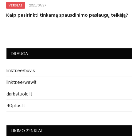
2023/04/27
VERSLAS
Kaip pasirinkti tinkamą spausdinimo paslaugų teikėją?
DRAUGAI
linktr.ee/buvis
linktr.ee/wewlt
darbstuole.lt
40plius.lt
LIKIMO ŽENKLAI