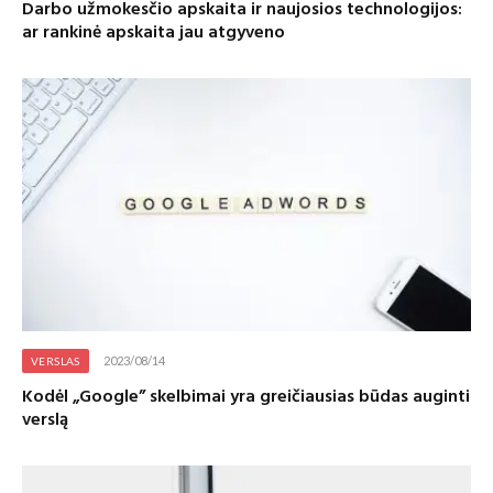
Darbo užmokesčio apskaita ir naujosios technologijos:
ar rankinė apskaita jau atgyveno
2023/08/14
VERSLAS
Kodėl „Google” skelbimai yra greičiausias būdas auginti
verslą