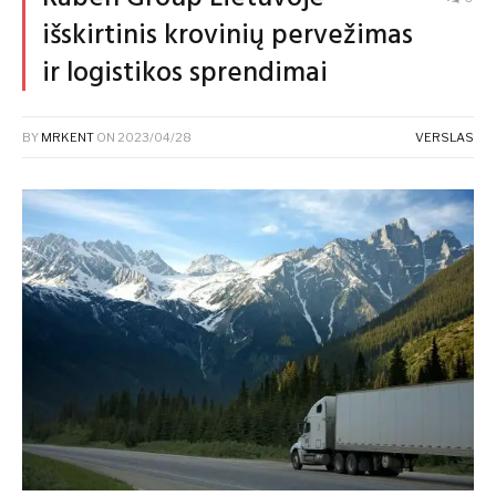
išskirtinis krovinių pervežimas
ir logistikos sprendimai
BY
MRKENT
ON
2023/04/28
VERSLAS