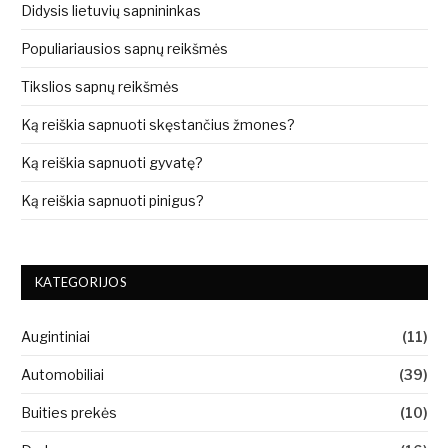
Didysis lietuvių sapnininkas
Populiariausios sapnų reikšmės
Tikslios sapnų reikšmės
Ką reiškia sapnuoti skęstančius žmones?
Ką reiškia sapnuoti gyvatę?
Ką reiškia sapnuoti pinigus?
KATEGORIJOS
Augintiniai
(11)
Automobiliai
(39)
Buities prekės
(10)