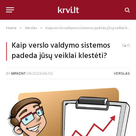
krvi.lt
Home
»
Verslas
»
Kaip verslo valdymo sistemos padeda jūsų veiklai klestėti?
Kaip verslo valdymo sistemos
0
padeda jūsų veiklai klestėti?
BY
MRKENT
ON
2023/06/02
VERSLAS