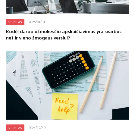
2025/01/31
VERSLAS
Kodėl darbo užmokesčio apskaičiavimas yra svarbus
net ir vieno žmogaus verslui?
2024/12/30
VERSLAS