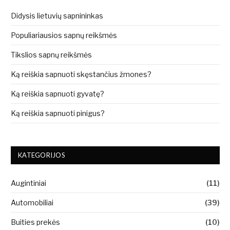
Didysis lietuvių sapnininkas
Populiariausios sapnų reikšmės
Tikslios sapnų reikšmės
Ką reiškia sapnuoti skęstančius žmones?
Ką reiškia sapnuoti gyvatę?
Ką reiškia sapnuoti pinigus?
KATEGORIJOS
Augintiniai
(11)
Automobiliai
(39)
Buities prekės
(10)