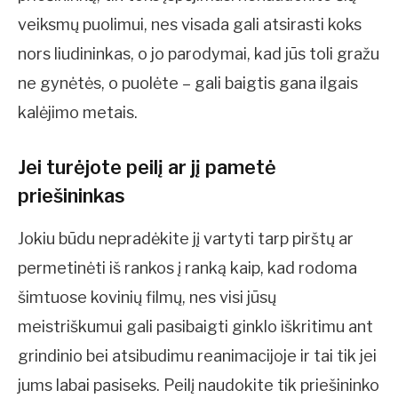
veiksmų puolimui, nes visada gali atsirasti koks
nors liudininkas, o jo parodymai, kad jūs toli gražu
ne gynėtės, o puolėte – gali baigtis gana ilgais
kalėjimo metais.
Jei turėjote peilį ar jį pametė
priešininkas
Jokiu būdu nepradėkite jį vartyti tarp pirštų ar
permetinėti iš rankos į ranką kaip, kad rodoma
šimtuose kovinių filmų, nes visi jūsų
meistriškumui gali pasibaigti ginklo iškritimu ant
grindinio bei atsibudimu reanimacijoje ir tai tik jei
jums labai pasiseks. Peilį naudokite tik priešininko