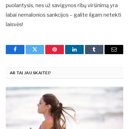
puolantysis, nes už savigynos ribų viršinimą yra
labai nemalonios sankcijos – galite ilgam netekti
laisvės!
Facebook
Twitter
Pinterest
LinkedIn
Tumblr
Email
AR TAI JAU SKAITEI?