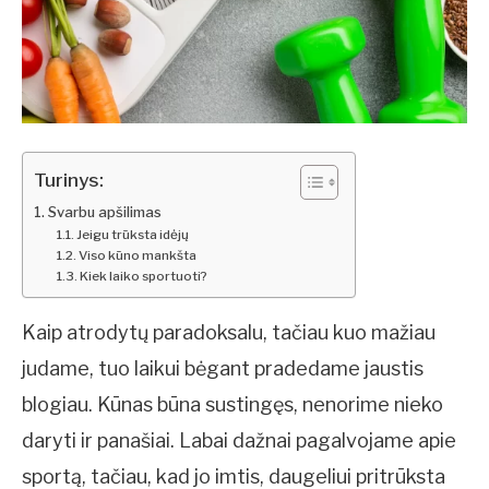
Turinys:
Svarbu apšilimas
Jeigu trūksta idėjų
Viso kūno mankšta
Kiek laiko sportuoti?
Kaip atrodytų paradoksalu, tačiau kuo mažiau
judame, tuo laikui bėgant pradedame jaustis
blogiau. Kūnas būna sustingęs, nenorime nieko
daryti ir panašiai. Labai dažnai pagalvojame apie
sportą, tačiau, kad jo imtis, daugeliui pritrūksta