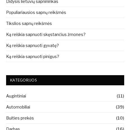
Didysis lietuvių sapnininkas
Populiariausios sapnų reikšmės
Tikslios sapnų reikšmės
Ką reiškia sapnuoti skęstančius žmones?
Ką reiškia sapnuoti gyvatę?
Ką reiškia sapnuoti pinigus?
KATEGORIJOS
Augintiniai
(11)
Automobiliai
(39)
Buities prekės
(10)
Darbas
(16)