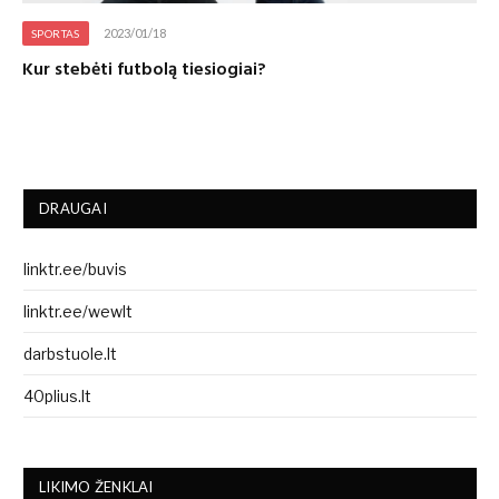
2023/01/18
SPORTAS
Kur stebėti futbolą tiesiogiai?
DRAUGAI
linktr.ee/buvis
linktr.ee/wewlt
darbstuole.lt
40plius.lt
LIKIMO ŽENKLAI