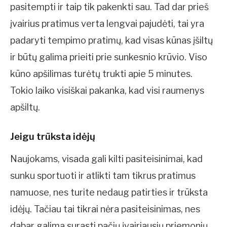
pasitempti ir taip tik pakenkti sau. Tad dar prieš
įvairius pratimus verta lengvai pajudėti, tai yra
padaryti tempimo pratimų, kad visas kūnas įšiltų
ir būtų galima prieiti prie sunkesnio krūvio. Viso
kūno apšilimas turėtų trukti apie 5 minutes.
Tokio laiko visiškai pakanka, kad visi raumenys
apšiltų.
Jeigu trūksta idėjų
Naujokams, visada gali kilti pasiteisinimai, kad
sunku sportuoti ir atlikti tam tikrus pratimus
namuose, nes turite nedaug patirties ir trūksta
idėjų. Tačiau tai tikrai nėra pasiteisinimas, nes
dabar galima surasti pačių įvairiausių priemonių,