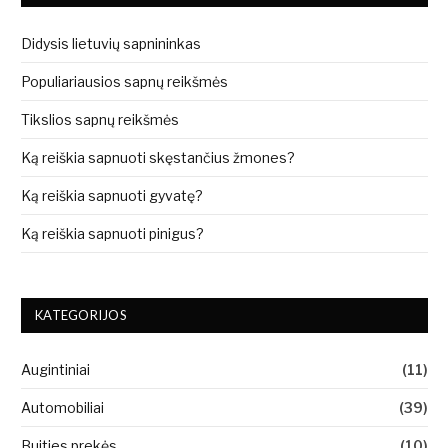
Didysis lietuvių sapnininkas
Populiariausios sapnų reikšmės
Tikslios sapnų reikšmės
Ką reiškia sapnuoti skęstančius žmones?
Ką reiškia sapnuoti gyvatę?
Ką reiškia sapnuoti pinigus?
KATEGORIJOS
Augintiniai
(11)
Automobiliai
(39)
Buities prekės
(10)