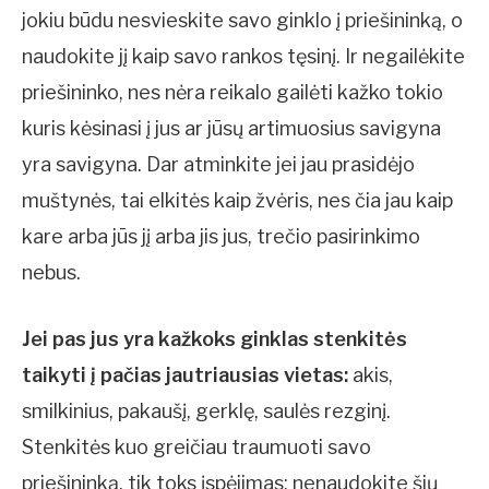
jokiu būdu nesvieskite savo ginklo į priešininką, o
naudokite jį kaip savo rankos tęsinį. Ir negailėkite
priešininko, nes nėra reikalo gailėti kažko tokio
kuris kėsinasi į jus ar jūsų artimuosius savigyna
yra savigyna. Dar atminkite jei jau prasidėjo
muštynės, tai elkitės kaip žvėris, nes čia jau kaip
kare arba jūs jį arba jis jus, trečio pasirinkimo
nebus.
Jei pas jus yra kažkoks ginklas stenkitės
taikyti į pačias jautriausias vietas:
akis,
smilkinius, pakaušį, gerklę, saulės rezginį.
Stenkitės kuo greičiau traumuoti savo
priešininką, tik toks įspėjimas: nenaudokite šių