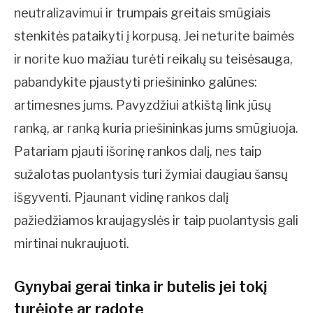
neutralizavimui ir trumpais greitais smūgiais
stenkitės pataikyti į korpusą. Jei neturite baimės
ir norite kuo mažiau turėti reikalų su teisėsauga,
pabandykite pjaustyti priešininko galūnes:
artimesnes jums. Pavyzdžiui atkištą link jūsų
ranką, ar ranką kuria priešininkas jums smūgiuoja.
Patariam pjauti išorinę rankos dalį, nes taip
sužalotas puolantysis turi žymiai daugiau šansų
išgyventi. Pjaunant vidinę rankos dalį
pažiedžiamos kraujagyslės ir taip puolantysis gali
mirtinai nukraujuoti.
Gynybai gerai tinka ir butelis jei tokį
turėjote ar radote