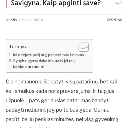
Savigyna. Kaip apginti save?
0
BY
KRVI
ON
2022/06/19
SPORTAS
Turinys:
Jei turėjote peilį ar jį pametė priešininkas
Gynybai gerai tinka ir butelis jei tokį
turėjote ar radote
Čia neįmanoma išdėstyti visų patarimų, bet gal
keli smulkūs kada nors pravers jums. Ir taip jus
užpuolė – pats geriausias patarimas bandyti
pabėgti nežiūrint jog po to bus gėda. Geriau
pabūti bailiu penkias minutes, nei visą gyvenimą