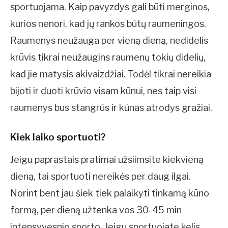
sportuojama. Kaip pavyzdys gali būti merginos,
kurios nenori, kad jų rankos būtų raumeningos.
Raumenys neužauga per vieną dieną, nedidelis
krūvis tikrai neužaugins raumenų tokių didelių,
kad jie matysis akivaizdžiai. Todėl tikrai nereikia
bijoti ir duoti krūvio visam kūnui, nes taip visi
raumenys bus stangrūs ir kūnas atrodys gražiai.
Kiek laiko sportuoti?
Jeigu paprastais pratimai užsiimsite kiekvieną
dieną, tai sportuoti nereikės per daug ilgai.
Norint bent jau šiek tiek palaikyti tinkamą kūno
formą, per dieną užtenka vos 30-45 min
intensyvesnio sporto. Jeigu sportuojate kelis