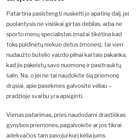
Patartina pasistengti nuskelti jo apatinę dalį, jei
puolantysis ne visiškai girtas debilas, arba ne
sporto menų specialistas (mažai tikėtina kad
toks puldinėtų niekuo dėtus žmones), tai vien
nudaužto butelio vaizdo pilnai kartais pakanka,
kad jis pakeistų savo nuomonę ir pasitrauktų
šalin. Na, o jei ne tai naudokite šią priemonę
drąsiai, apie pasekmes galvosite vėliau –
pradžioje svarbu yra apsiginti.
Vienas patarimas, prieš naudodami drastiškas
gynybos priemones, pagalvokite ar jos tikrai
adekvačios tam pavojui kurį kelia jums