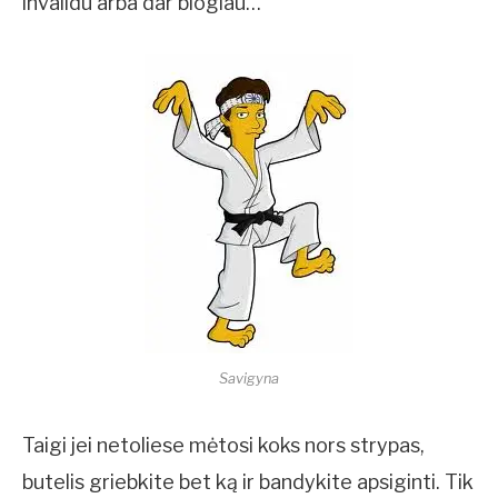
invalidu arba dar blogiau…
Savigyna
Taigi jei netoliese mėtosi koks nors strypas,
butelis griebkite bet ką ir bandykite apsiginti. Tik