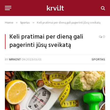
krvi.lt
Home
»
Sportas
»
Keli pratimai per dieną gali pagerinti jūsų sveikatą
Keli pratimai per dieną gali
0
pagerinti jūsų sveikatą
BY
MRKENT
ON
2023/01/01
SPORTAS