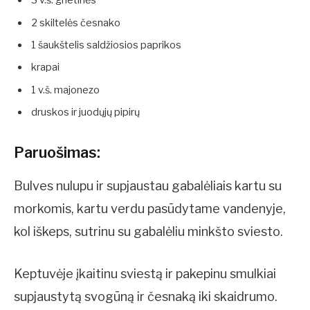
3 v.š. grietinės
2 skiltelės česnako
1 šaukštelis saldžiosios paprikos
krapai
1 v.š. majonezo
druskos ir juodųjų pipirų
Paruošimas:
Bulves nulupu ir supjaustau gabalėliais kartu su
morkomis, kartu verdu pasūdytame vandenyje,
kol iškeps, sutrinu su gabalėliu minkšto sviesto.
Keptuvėje įkaitinu sviestą ir pakepinu smulkiai
supjaustytą svogūną ir česnaką iki skaidrumo.