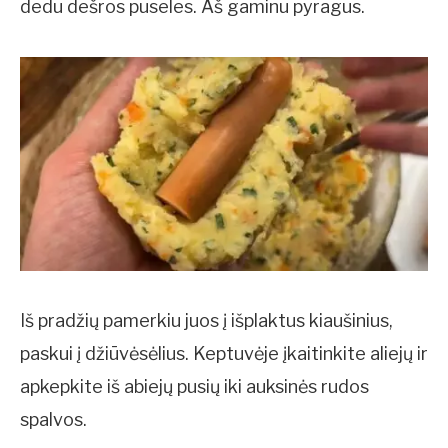
dedu dešros puseles. Aš gaminu pyragus.
Iš pradžių pamerkiu juos į išplaktus kiaušinius,
paskui į džiūvėsėlius. Keptuvėje įkaitinkite aliejų ir
apkepkite iš abiejų pusių iki auksinės rudos
spalvos.