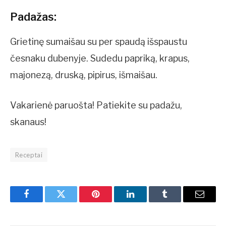
Padažas:
Grietinę sumaišau su per spaudą išspaustu
česnaku dubenyje. Sudedu papriką, krapus,
majonezą, druską, pipirus, išmaišau.
Vakarienė paruošta! Patiekite su padažu,
skanaus!
Receptai
Facebook
Twitter
Pinterest
LinkedIn
Tumblr
Email