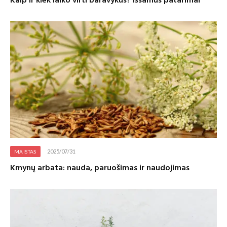
Kaip ir kiek laiko virti baravykus? Išsamūs patarimai
2025/07/31
MAISTAS
Kmynų arbata: nauda, paruošimas ir naudojimas