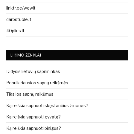
linktr.ee/wewlt
darbstuole.lt
40plius.lt
LIKIMO ŽENKLAI
Didysis lietuvių sapnininkas
Populiariausios sapnų reikšmės
Tikslios sapnų reikšmės
Ką reiškia sapnuoti skęstančius žmones?
Ką reiškia sapnuoti gyvatę?
Ką reiškia sapnuoti pinigus?