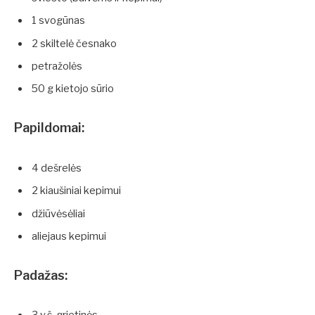
1 svogūnas
2 skiltelė česnako
petražolės
50 g kietojo sūrio
Papildomai:
4 dešrelės
2 kiaušiniai kepimui
džiūvėsėliai
aliejaus kepimui
Padažas: