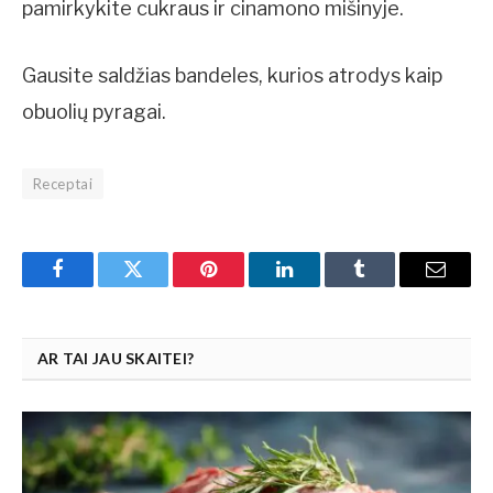
pamirkykite cukraus ir cinamono mišinyje.
Gausite saldžias bandeles, kurios atrodys kaip
obuolių pyragai.
Receptai
Facebook
Twitter
Pinterest
LinkedIn
Tumblr
Email
AR TAI JAU SKAITEI?