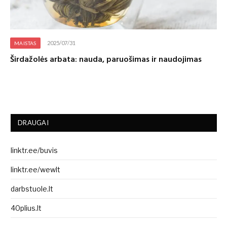
2025/07/31
MAISTAS
Širdažolės arbata: nauda, paruošimas ir naudojimas
DRAUGAI
linktr.ee/buvis
linktr.ee/wewlt
darbstuole.lt
40plius.lt