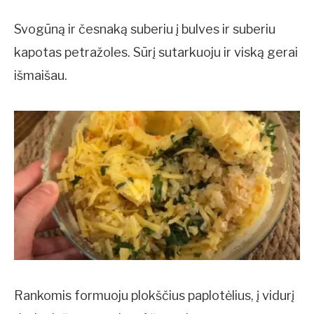
Svogūną ir česnaką suberiu į bulves ir suberiu
kapotas petražoles. Sūrį sutarkuoju ir viską gerai
išmaišau.
Rankomis formuoju plokščius paplotėlius, į vidurį