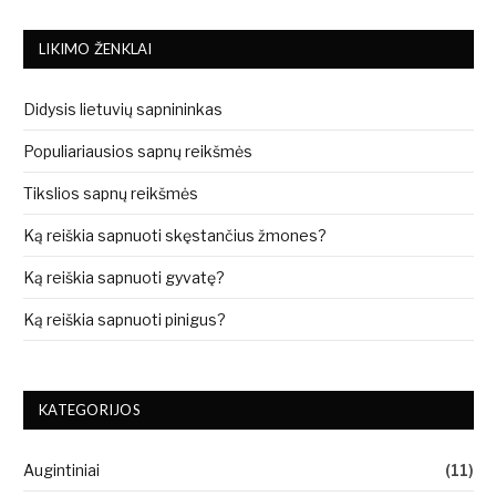
LIKIMO ŽENKLAI
Didysis lietuvių sapnininkas
Populiariausios sapnų reikšmės
Tikslios sapnų reikšmės
Ką reiškia sapnuoti skęstančius žmones?
Ką reiškia sapnuoti gyvatę?
Ką reiškia sapnuoti pinigus?
KATEGORIJOS
Augintiniai
(11)