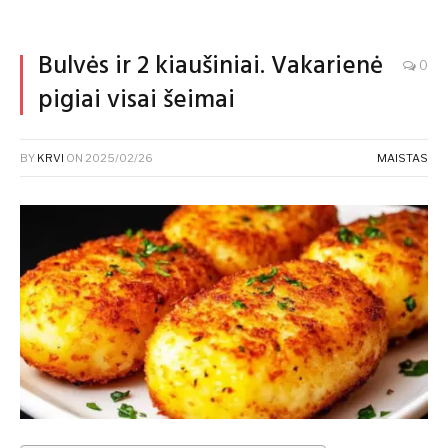
Bulvės ir 2 kiaušiniai. Vakarienė
0
pigiai visai šeimai
BY
KRVI
ON
2025/02/26
MAISTAS