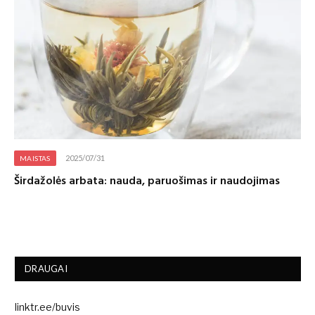
2025/07/31
MAISTAS
Širdažolės arbata: nauda, paruošimas ir naudojimas
DRAUGAI
linktr.ee/buvis