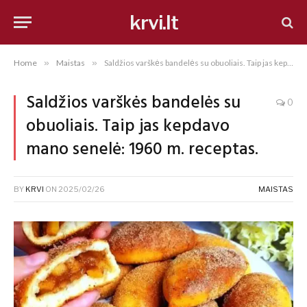
krvi.lt
Home
»
Maistas
»
Saldžios varškės bandelės su obuoliais. Taip jas kepdavo mano senelė: 1960 m. receptas.
Saldžios varškės bandelės su
0
obuoliais. Taip jas kepdavo
mano senelė: 1960 m. receptas.
BY
KRVI
ON
2025/02/26
MAISTAS