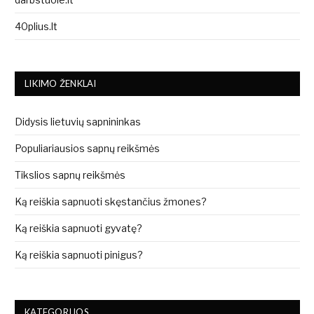
40plius.lt
LIKIMO ŽENKLAI
Didysis lietuvių sapnininkas
Populiariausios sapnų reikšmės
Tikslios sapnų reikšmės
Ką reiškia sapnuoti skęstančius žmones?
Ką reiškia sapnuoti gyvatę?
Ką reiškia sapnuoti pinigus?
KATEGORIJOS