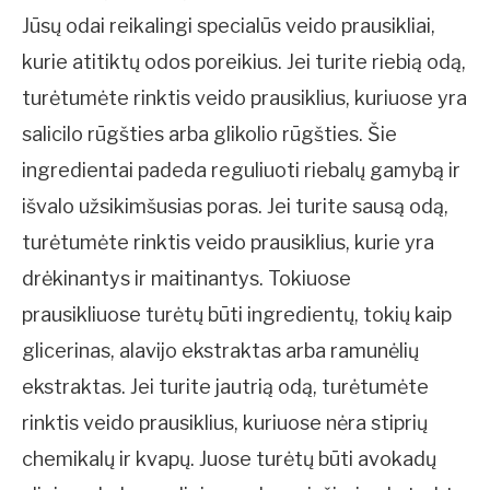
Jūsų odai reikalingi specialūs veido prausikliai,
kurie atitiktų odos poreikius. Jei turite riebią odą,
turėtumėte rinktis veido prausiklius, kuriuose yra
salicilo rūgšties arba glikolio rūgšties. Šie
ingredientai padeda reguliuoti riebalų gamybą ir
išvalo užsikimšusias poras. Jei turite sausą odą,
turėtumėte rinktis veido prausiklius, kurie yra
drėkinantys ir maitinantys. Tokiuose
prausikliuose turėtų būti ingredientų, tokių kaip
glicerinas, alavijo ekstraktas arba ramunėlių
ekstraktas. Jei turite jautrią odą, turėtumėte
rinktis veido prausiklius, kuriuose nėra stiprių
chemikalų ir kvapų. Juose turėtų būti avokadų