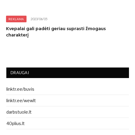
2023/06/05
REKLAMA
Kvepalai gali padėti geriau suprasti žmogaus
charakterį
DRAUGAI
linktr.ee/buvis
linktr.ee/wewlt
darbstuole.lt
40plius.lt