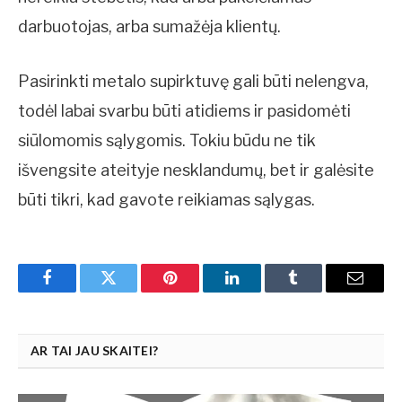
darbuotojas, arba sumažėja klientų.
Pasirinkti metalo supirktuvę gali būti nelengva,
todėl labai svarbu būti atidiems ir pasidomėti
siūlomomis sąlygomis. Tokiu būdu ne tik
išvengsite ateityje nesklandumų, bet ir galėsite
būti tikri, kad gavote reikiamas sąlygas.
Facebook
Twitter
Pinterest
LinkedIn
Tumblr
Email
AR TAI JAU SKAITEI?