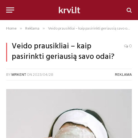
krvi.lt
Home
»
Reklama
»
Veido prausikliai – kaip pasirinkti geriausią savo odai?
Veido prausikliai – kaip
0
pasirinkti geriausią savo odai?
BY
MRKENT
ON
2023/04/28
REKLAMA