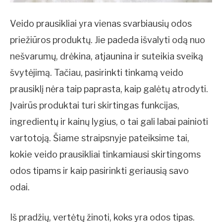
Veido prausikliai yra vienas svarbiausių odos
priežiūros produktų. Jie padeda išvalyti odą nuo
nešvarumų, drėkina, atjaunina ir suteikia sveiką
švytėjimą. Tačiau, pasirinkti tinkamą veido
prausiklį nėra taip paprasta, kaip galėtų atrodyti.
Įvairūs produktai turi skirtingas funkcijas,
ingredientų ir kainų lygius, o tai gali labai painioti
vartotoją. Šiame straipsnyje pateiksime tai,
kokie veido prausikliai tinkamiausi skirtingoms
odos tipams ir kaip pasirinkti geriausią savo
odai.
Iš pradžių, vertėtų žinoti, koks yra odos tipas.