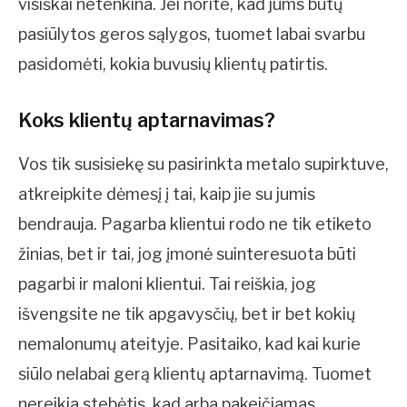
visiškai netenkina. Jei norite, kad jums būtų
pasiūlytos geros sąlygos, tuomet labai svarbu
pasidomėti, kokia buvusių klientų patirtis.
Koks klientų aptarnavimas?
Vos tik susisiekę su pasirinkta metalo supirktuve,
atkreipkite dėmesį į tai, kaip jie su jumis
bendrauja. Pagarba klientui rodo ne tik etiketo
žinias, bet ir tai, jog įmonė suinteresuota būti
pagarbi ir maloni klientui. Tai reiškia, jog
išvengsite ne tik apgavysčių, bet ir bet kokių
nemalonumų ateityje. Pasitaiko, kad kai kurie
siūlo nelabai gerą klientų aptarnavimą. Tuomet
nereikia stebėtis, kad arba pakeičiamas