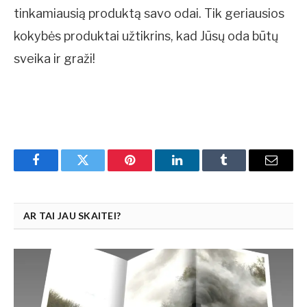
tinkamiausią produktą savo odai. Tik geriausios
kokybės produktai užtikrins, kad Jūsų oda būtų
sveika ir graži!
Facebook
Twitter
Pinterest
LinkedIn
Tumblr
Email
AR TAI JAU SKAITEI?