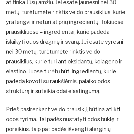
atitinka Jūsų amžių. Jei esate jaunesni nei 30
metų, turėtumėte rinktis veido prausiklius, kurie
yra lengvi ir neturi stiprių ingredientų. Tokiuose
prausikliuose – ingredientai, kurie padeda
išlaikyti odos drėgmę ir švarą. Jei esate vyresni
nei 30 metų, turėtumėte rinktis veido
prausiklius, kurie turi antioksidantų, kolageno ir
elastino. Juose turėtų būti ingredientų, kurie
padeda kovoti su raukšlėmis, palaiko odos
struktūrą ir suteikia odai elastingumą.
Prieš pasirenkant veido prausiklį, būtina atlikti
odos tyrimą. Tai padės nustatyti odos būklę ir
poreikius, taip pat padės išvengti alerginių