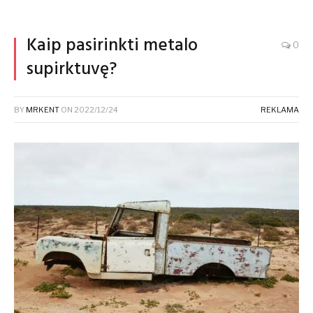
Kaip pasirinkti metalo
0
supirktuvę?
BY
MRKENT
ON
2022/12/24
REKLAMA