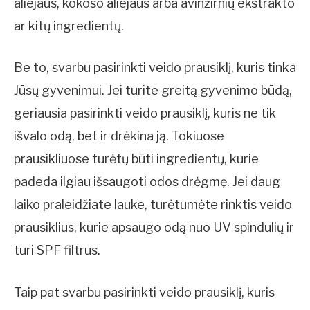
aliejaus, kokoso aliejaus arba avinžirnių ekstrakto
ar kitų ingredientų.
Be to, svarbu pasirinkti veido prausiklį, kuris tinka
Jūsų gyvenimui. Jei turite greitą gyvenimo būdą,
geriausia pasirinkti veido prausiklį, kuris ne tik
išvalo odą, bet ir drėkina ją. Tokiuose
prausikliuose turėtų būti ingredientų, kurie
padeda ilgiau išsaugoti odos drėgmę. Jei daug
laiko praleidžiate lauke, turėtumėte rinktis veido
prausiklius, kurie apsaugo odą nuo UV spindulių ir
turi SPF filtrus.
Taip pat svarbu pasirinkti veido prausiklį, kuris