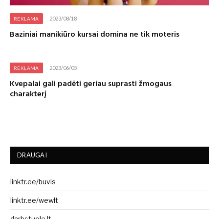
2023/08/18
REKLAMA
Baziniai manikiūro kursai domina ne tik moteris
2023/06/05
REKLAMA
Kvepalai gali padėti geriau suprasti žmogaus
charakterį
DRAUGAI
linktr.ee/buvis
linktr.ee/wewlt
darbstuole.lt