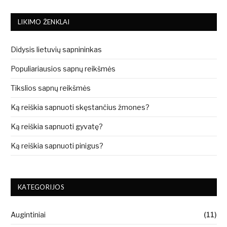
LIKIMO ŽENKLAI
Didysis lietuvių sapnininkas
Populiariausios sapnų reikšmės
Tikslios sapnų reikšmės
Ką reiškia sapnuoti skęstančius žmones?
Ką reiškia sapnuoti gyvatę?
Ką reiškia sapnuoti pinigus?
KATEGORIJOS
Augintiniai
(11)