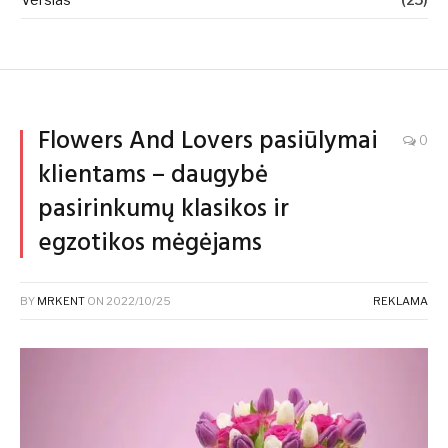
Flowers And Lovers pasiūlymai
0
klientams – daugybė
pasirinkumų klasikos ir
egzotikos mėgėjams
BY
MRKENT
ON
2022/10/25
REKLAMA