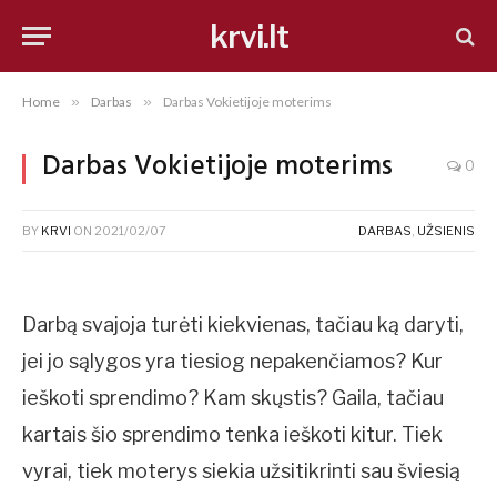
krvi.lt
Home
»
Darbas
»
Darbas Vokietijoje moterims
Darbas Vokietijoje moterims
0
BY
KRVI
ON
2021/02/07
DARBAS
,
UŽSIENIS
Darbą svajoja turėti kiekvienas, tačiau ką daryti,
jei jo sąlygos yra tiesiog nepakenčiamos? Kur
ieškoti sprendimo? Kam skųstis? Gaila, tačiau
kartais šio sprendimo tenka ieškoti kitur. Tiek
vyrai, tiek moterys siekia užsitikrinti sau šviesią