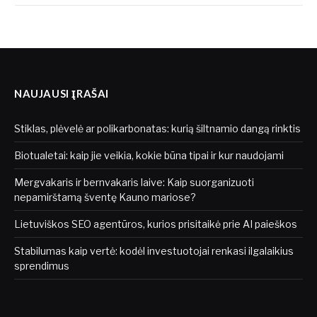
NAUJAUSI ĮRAŠAI
Stiklas, plėvelė ar polikarbonatas: kurią šiltnamio dangą rinktis
Biotualetai: kaip jie veikia, kokie būna tipai ir kur naudojami
Mergvakaris ir bernvakaris laive: Kaip suorganizuoti
nepamirštamą šventę Kauno mariose?
Lietuviškos SEO agentūros, kurios prisitaikė prie AI paieškos
Stabilumas kaip vertė: kodėl investuotojai renkasi ilgalaikius
sprendimus