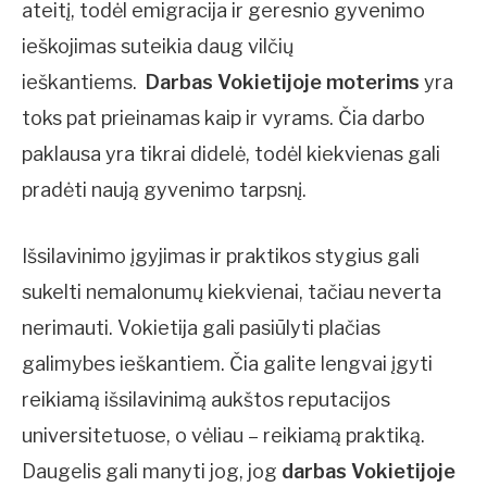
ateitį, todėl emigracija ir geresnio gyvenimo
ieškojimas suteikia daug vilčių
ieškantiems.
Darbas Vokietijoje moterims
yra
toks pat prieinamas kaip ir vyrams. Čia darbo
paklausa yra tikrai didelė, todėl kiekvienas gali
pradėti naują gyvenimo tarpsnį.
Išsilavinimo įgyjimas ir praktikos stygius gali
sukelti nemalonumų kiekvienai, tačiau neverta
nerimauti. Vokietija gali pasiūlyti plačias
galimybes ieškantiem. Čia galite lengvai įgyti
reikiamą išsilavinimą aukštos reputacijos
universitetuose, o vėliau – reikiamą praktiką.
Daugelis gali manyti jog, jog
darbas Vokietijoje