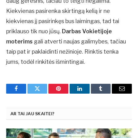
daug geresnis, tačiau to teigti negalima.
Kiekvienas pasirenka skirtingą kelią ir ne
kiekvienas jį pasirinkęs bus laimingas, tad tai
priklauso tik nuo jūsų.
Darbas Vokietijoje
moterims
gali atverti naujas galimybes, tačiau
taip pat ir paklaidinti nežinioje. Rinktis tenka
jums, todėl rinkitės išmintingai.
Facebook
Twitter
Pinterest
LinkedIn
Tumblr
Email
AR TAI JAU SKAITEI?