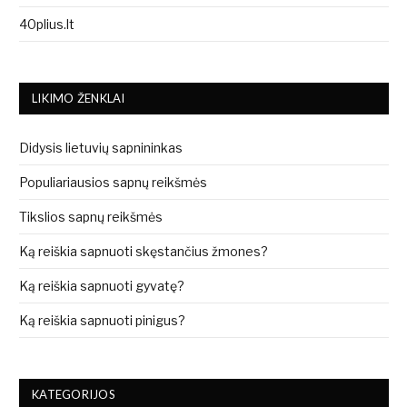
40plius.lt
LIKIMO ŽENKLAI
Didysis lietuvių sapnininkas
Populiariausios sapnų reikšmės
Tikslios sapnų reikšmės
Ką reiškia sapnuoti skęstančius žmones?
Ką reiškia sapnuoti gyvatę?
Ką reiškia sapnuoti pinigus?
KATEGORIJOS