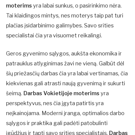
moterims
yra labai sunkus, o pasirinkimo nėra.
Tai klaidingos mintys, nes moterys taip pat turi
plačias įsidarbinimo galimybes. Savo srities
specialistai čia yra visuomet reikalingi.
Geros gyvenimo sąlygos, aukšta ekonomika ir
patrauklus atlyginimas žavi ne vieną. Galbūt dėl
šių priežasčių darbas čia yra labai vertinamas, čia
kiekvienas gali atrasti naują gyvenimą ir sukurti
šeimą.
Darbas Vokietijoje moterims
yra
perspektyvus, nes čia įgyta patirtis yra
neįkainojama. Moderni įranga, optimalios darbo
sąlygos ir praktika gali padėti patobulinti
įgūdžius ir tapti savo srities specialistais.
Darbas