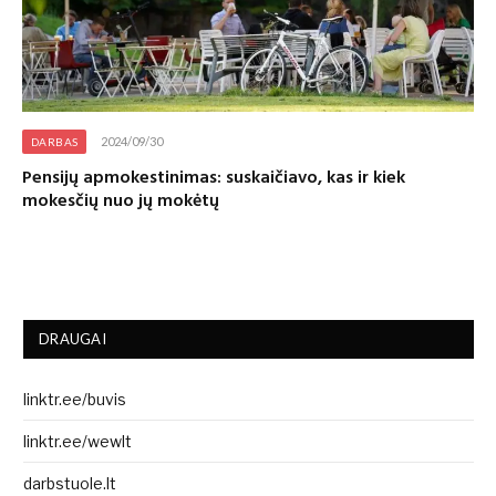
2024/09/30
DARBAS
Pensijų apmokestinimas: suskaičiavo, kas ir kiek
mokesčių nuo jų mokėtų
DRAUGAI
linktr.ee/buvis
linktr.ee/wewlt
darbstuole.lt