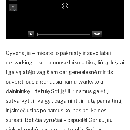
Gyvena jie – miestelio pakrašty ir savo labai
netvarkinguose namuose laiko – tikrą liūtą! Ir štai
į galvą atėjo vagišiam dar genealesnė mintis –
pavogti pačią geriausią namų tvarkytoją,
dainininkę – tetulę Sofiją! Ji ir namus galėtų
sutvarkyti, ir valgyt pagaminti, ir liūtą pamaitinti,
ir įsimėčiusias po namus kojines bei kelnes
surasti! Bet čia vyručiai – papuolė! Geriau jau
niekada nebūtų vogę tos tetulės Sofijos!