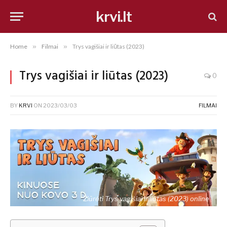
krvi.lt
Home
»
Filmai
»
Trys vagišiai ir liūtas (2023)
Trys vagišiai ir liūtas (2023)
0
BY
KRVI
ON
2023/03/03
FILMAI
Žiūrėti Trys vagišiai ir liūtas (2023) online