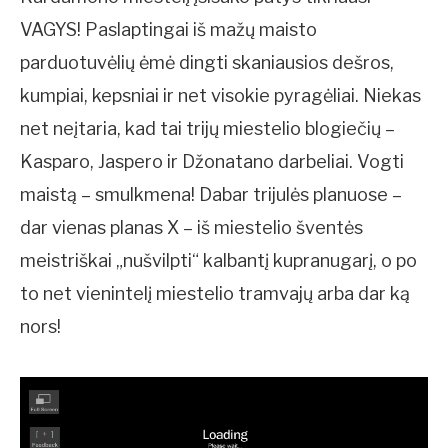
VAGYS! Paslaptingai iš mažų maisto
parduotuvėlių ėmė dingti skaniausios dešros,
kumpiai, kepsniai ir net visokie pyragėliai. Niekas
net neįtaria, kad tai trijų miestelio blogiečių –
Kasparo, Jaspero ir Džonatano darbeliai. Vogti
maistą – smulkmena! Dabar trijulės planuose –
dar vienas planas X – iš miestelio šventės
meistriškai „nušvilpti“ kalbantį kupranugarį, o po
to net vienintelį miestelio tramvajų arba dar ką
nors!