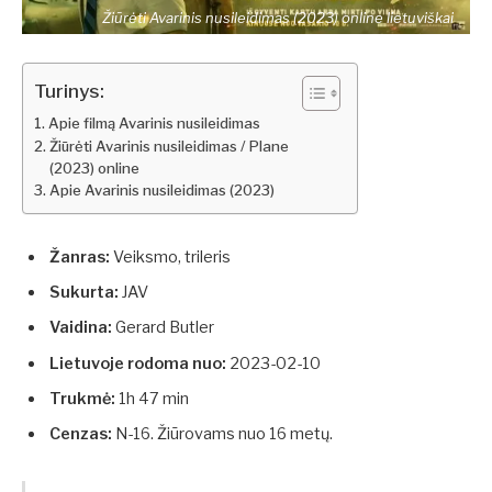
Žiūrėti Avarinis nusileidimas (2023) online lietuviškai
Turinys:
Apie filmą Avarinis nusileidimas
Žiūrėti Avarinis nusileidimas / Plane
(2023) online
Apie Avarinis nusileidimas (2023)
Žanras:
Veiksmo, trileris
Sukurta:
JAV
Vaidina:
Gerard Butler
Lietuvoje rodoma nuo:
2023-02-10
Trukmė:
1h 47 min
Cenzas:
N-16. Žiūrovams nuo 16 metų.