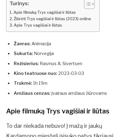
Turinys:
Apie filmuką Trys vagišiai ir liūtas
Žiūrėti Trys vagišiai ir liūtas (2023) online
Apie Trys vagišiai ir liūtas
Žanras:
Animacija
Sukurta:
Norvegija
Režisierius:
Rasmus A. Sivertsen
Kino teatruose nuo:
2023-03-03
Trukmė:
1h 19m
Amžiaus cenzas:
Įvairaus amžiaus žiūrovams
Apie filmuką Trys vagišiai ir liūtas
To dar niekada nebuvo! Į mažą ir jaukų
Kardamono miestelį įsisuko patys tikriausi