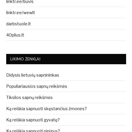
linktr.ee/buvis
linktr.ee/wewlt
darbstuole.lt
40plius.lt
LIKIMO ŽENKLAI
Didysis lietuvių sapnininkas
Populiariausios sapnų reikšmės
Tikslios sapnų reikšmės
Ką reiškia sapnuoti skęstančius žmones?
Ką reiškia sapnuoti gyvatę?
Ką reiškia sapnuoti pinigus?