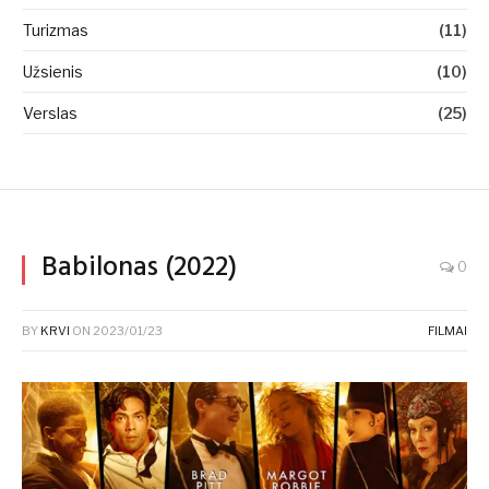
Turizmas
(11)
Užsienis
(10)
Verslas
(25)
Babilonas (2022)
0
BY
KRVI
ON
2023/01/23
FILMAI