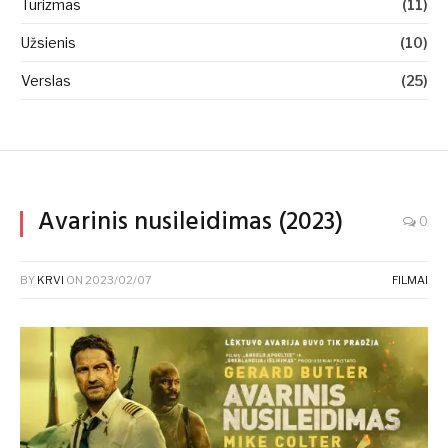
Turizmas
(11)
Užsienis
(10)
Verslas
(25)
Avarinis nusileidimas (2023)
0
BY
KRVI
ON
2023/02/07
FILMAI