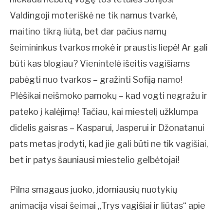
Valdingoji moteriškė ne tik namus tvarkė,
maitino tikrą liūtą, bet dar pačius namų
šeimininkus tvarkos mokė ir praustis liepė! Ar gali
būti kas blogiau? Vienintelė išeitis vagišiams
pabėgti nuo tvarkos – gražinti Sofiją namo!
Plėšikai neišmoko pamokų – kad vogti negražu ir
pateko į kalėjimą! Tačiau, kai miestelį užklumpa
didelis gaisras – Kasparui, Jasperui ir Džonatanui
pats metas įrodyti, kad jie gali būti ne tik vagišiai,
bet ir patys šauniausi miestelio gelbėtojai!
Pilna smagaus juoko, įdomiausių nuotykių
animacija visai šeimai „Trys vagišiai ir liūtas“ apie