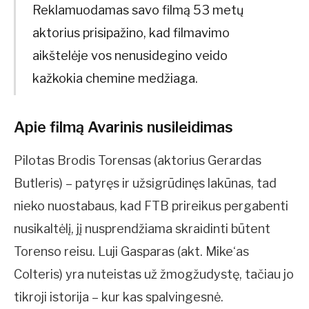
Reklamuodamas savo filmą 53 metų
aktorius prisipažino, kad filmavimo
aikštelėje vos nenusidegino veido
kažkokia chemine medžiaga.
Apie filmą Avarinis nusileidimas
Pilotas Brodis Torensas (aktorius Gerardas
Butleris) – patyręs ir užsigrūdinęs lakūnas, tad
nieko nuostabaus, kad FTB prireikus pergabenti
nusikaltėlį, jį nusprendžiama skraidinti būtent
Torenso reisu. Luji Gasparas (akt. Mike‘as
Colteris) yra nuteistas už žmogžudystę, tačiau jo
tikroji istorija – kur kas spalvingesnė.