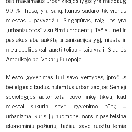
bet maksimalus urbanizacijos lygis yra maždaug
90 %. Tiesa, yra šalių, kurias sudaro tik vienas
miestas – pavyzdžiui, Singapūras, taigi jos yra
„urbanizuotos“ visu šimtu procentų. Tačiau, net ir
pasiekus labai aukštą urbanizacijos lygį, miestai ir
metropolijos gali augti toliau – taip yra ir Šiaurės
Amerikoje bei Vakarų Europoje.
Miesto gyvenimas turi savo vertybes, įpročius
bei elgesio būdus, nulemtus urbanizacijos. Senieji
sociologijos autoritetai buvo linkę tikėti, kad
miestai sukuria savo gyvenimo būdą –
urbanizmą, kuris, jų nuomone, nors ir pasiteisina
ekonominiu požiūriu, tačiau savo ruožtu lemia