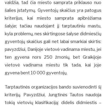
valdžia, tad čia miesto samprata priklauso nuo
šalies įstatymų. Gyventojų skaičius yra patogus
kriterijus, kai miesto samprata apibrėžiama
šalyje; tačiau naudojant jį tarptautiniu mastu,
kyla problemų, nes skirtingose šalyse didmiesčių
gyventojų skaičius gali net labai smarkiai skirtis:
pavyzdžiui, Danijoje vietovė vadinama miestu, jei
ten gyvena nors 250 žmonių, bet Graikijoje
vietovė vadinama miestu tik tada, kai joje
gyvena bent 10 000 gyventojų.
Tarptautinės organizacijos bando suvienodinti šį
kriterijų. Pavyzdžiui, Jungtinės Tautos naudoja
tokią vietovių klasifikaciją: didelis didmiestis –