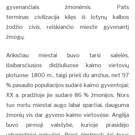
gyvenančiais žmonėmis. Pats
terminas
civilizacija
kilęs iš lotynų kalbos
žodžio
civis
, reiškiančio mieste gyvenantį
žmogų.
Anksčiau miestai buvo tarsi salelės,
išsibarsčiusios didžiuliuose kaimo vietovių
plotuose. 1800 m., taigi prieš du amžius, net 97
% pasaulio populiacijos sudarė kaimo gyventojai;
XX a. pradžioje jie sudarė 86 % žmonijos. Nors
tuo metu miestai augo labai sparčiai, dauguma
žmonių vis dar gyveno kaimo vietovėse. Anglija
buvo pirmoji valstybė, kurioje prasidėjo
urbanistiniai pokyčiai. Prieš šimtmetį tai buvo