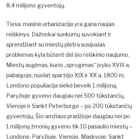
8,4 milijono gyventojų
.
Tiesa, masinė urbanizacija yra gana naujas
reiškinys. Dažnokai sunkumų suvokiant ir
sprendžiant su miestų plėtra susijusias
problemas kyla būtent dėl šio reiškinio naujumo.
Miestų augimas, kurio „sprogimas“ įvyko XVIII a.
pabaigoje, nuolat spartėjo XIX ir XX a. 1800 m.
Londono populiacija siekė beveik 1 milijoną,
Paryžiuje gyveno daugiau nei 500 tūkstančių,
Vienoje ir Sankt Peterburge – po 200 tūkstančių
gyventojų. Šio amžiaus pradžioje daugiau nei po
1 milijoną žmonių gyveno tik 10 pasaulio miestų –
Londone, Paryžiuje, Vienoje, Maskvoje, Sankt