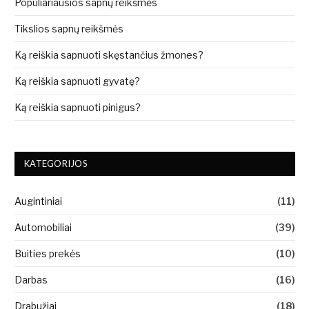
Populiariausios sapnų reikšmės
Tikslios sapnų reikšmės
Ką reiškia sapnuoti skęstančius žmones?
Ką reiškia sapnuoti gyvatę?
Ką reiškia sapnuoti pinigus?
KATEGORIJOS
Augintiniai
(11)
Automobiliai
(39)
Buities prekės
(10)
Darbas
(16)
Drabužiai
(18)