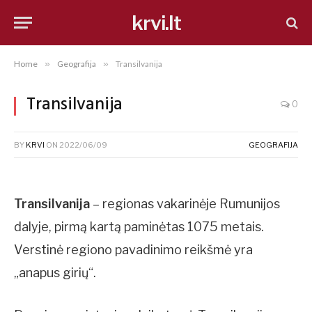
krvi.lt
Home
»
Geografija
»
Transilvanija
Transilvanija
0
BY
KRVI
ON
2022/06/09
GEOGRAFIJA
Transilvanija
– regionas vakarinėje Rumunijos
dalyje, pirmą kartą paminėtas 1075 metais.
Verstinė regiono pavadinimo reikšmė yra
„anapus girių“.