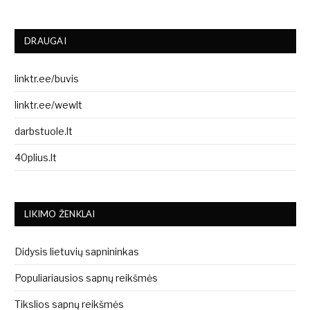
DRAUGAI
linktr.ee/buvis
linktr.ee/wewlt
darbstuole.lt
40plius.lt
LIKIMO ŽENKLAI
Didysis lietuvių sapnininkas
Populiariausios sapnų reikšmės
Tikslios sapnų reikšmės