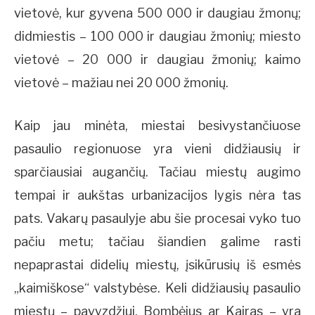
vietovė, kur gyvena 500 000 ir daugiau žmonų;
didmiestis – 100 000 ir daugiau žmonių; miesto
vietovė – 20 000 ir daugiau žmonių; kaimo
vietovė – mažiau nei 20 000 žmonių.
Kaip jau minėta, miestai besivystančiuose
pasaulio regionuose yra vieni didžiausių ir
sparčiausiai augančių. Tačiau miestų augimo
tempai ir aukštas urbanizacijos lygis nėra tas
pats. Vakarų pasaulyje abu šie procesai vyko tuo
pačiu metu; tačiau šiandien galime rasti
nepaprastai didelių miestų, įsikūrusių iš esmės
„kaimiškose“ valstybėse. Keli didžiausių pasaulio
miestų – pavyzdžiui, Bombėjus ar Kairas – yra