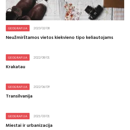
2023/02/08
GEOGRAFIJA
Neužmirštamos vietos kiekvieno tipo keliautojams
2022/08/01
GEOGRAFIJA
Krakatau
2022/06/09
GEOGRAFIJA
Transilvanija
2021/03/01
GEOGRAFIJA
Miestai ir urbanizacija