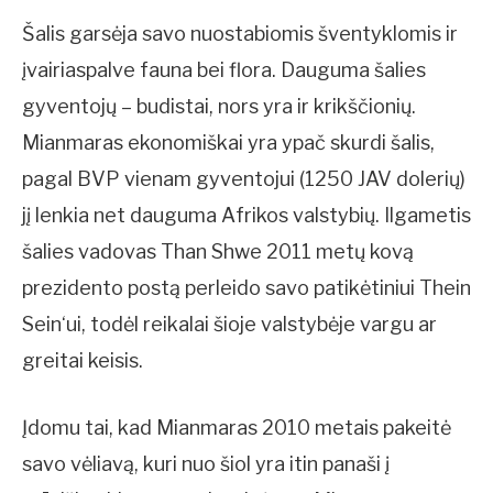
Šalis garsėja savo nuostabiomis šventyklomis ir
įvairiaspalve fauna bei flora. Dauguma šalies
gyventojų – budistai, nors yra ir krikščionių.
Mianmaras ekonomiškai yra ypač skurdi šalis,
pagal BVP vienam gyventojui (1250 JAV dolerių)
jį lenkia net dauguma Afrikos valstybių. Ilgametis
šalies vadovas Than Shwe 2011 metų kovą
prezidento postą perleido savo patikėtiniui Thein
Sein‘ui, todėl reikalai šioje valstybėje vargu ar
greitai keisis.
Įdomu tai, kad Mianmaras 2010 metais pakeitė
savo vėliavą, kuri nuo šiol yra itin panaši į