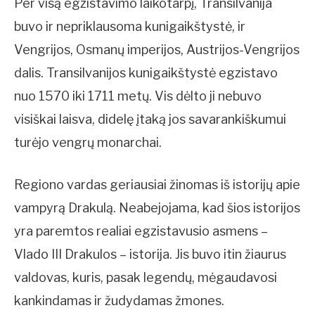
Per visą egzistavimo laikotarpį, Transilvanija
buvo ir nepriklausoma kunigaikštystė, ir
Vengrijos, Osmanų imperijos, Austrijos-Vengrijos
dalis. Transilvanijos kunigaikštystė egzistavo
nuo 1570 iki 1711 metų. Vis dėlto ji nebuvo
visiškai laisva, didelę įtaką jos savarankiškumui
turėjo vengrų monarchai.
Regiono vardas geriausiai žinomas iš istorijų apie
vampyrą Drakulą. Neabejojama, kad šios istorijos
yra paremtos realiai egzistavusio asmens –
Vlado III Drakulos – istorija. Jis buvo itin žiaurus
valdovas, kuris, pasak legendų, mėgaudavosi
kankindamas ir žudydamas žmones.