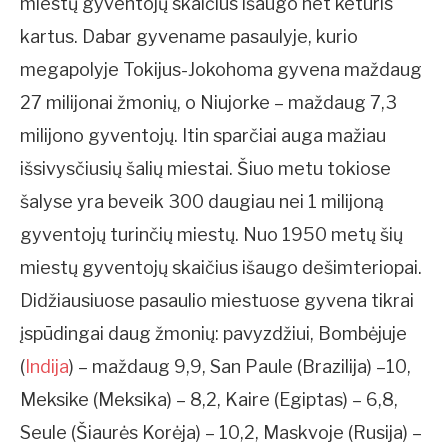
miestų gyventojų skaičius išaugo net keturis
kartus. Dabar gyvename pasaulyje, kurio
megapolyje Tokijus-Jokohoma gyvena maždaug
27 milijonai žmonių, o Niujorke – maždaug 7,3
milijono gyventojų. Itin sparčiai auga mažiau
išsivysčiusių šalių miestai. Šiuo metu tokiose
šalyse yra beveik 300 daugiau nei 1 milijoną
gyventojų turinčių miestų. Nuo 1950 metų šių
miestų gyventojų skaičius išaugo dešimteriopai.
Didžiausiuose pasaulio miestuose gyvena tikrai
įspūdingai daug žmonių: pavyzdžiui, Bombėjuje
(
Indija
) – maždaug 9,9, San Paule (Brazilija) –10,
Meksike (Meksika) – 8,2, Kaire (Egiptas) – 6,8,
Seule (Šiaurės Korėja) – 10,2, Maskvoje (Rusija) –