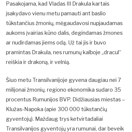
Pasakojama, kad Vladas III Drakula kartais
įsakydavo vienu metu pamauti ant baslio
tūkstančius žmonių, mėgaudavosi nupjaudamas
aukoms įvairias kūno dalis, degindamas žmones
ar nudirdamas jiems odą. Už tai jis ir buvo
pramintas Drakula, nes rumunų kalboje „dracul“
reiškia ir drakoną, ir velnią.
Šiuo metu Transilvanijoje gyvena daugiau nei 7
milijonai žmonių, regiono ekonomika sudaro 35
procentus Rumunijos BVP. Didžiausias miestas –
Klužas-Napoka (apie 300 000 tūkstančių
gyventojų). Maždaug trys ketvirtadaliai
Transilvanijos gyventojų yra rumunai, dar beveik