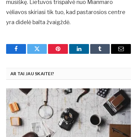
mūsiškę. Lietuvos trispalvė nuo Mianmaro
vėliavos skiriasi tik tuo, kad pastarosios centre
yra didelė balta žvaigždė.
Facebook
Twitter
Pinterest
LinkedIn
Tumblr
Email
AR TAI JAU SKAITEI?