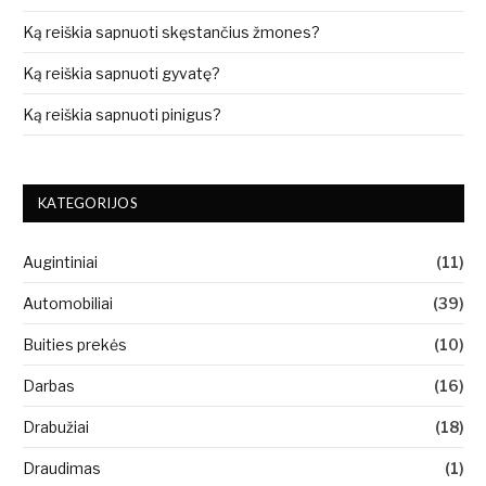
Ką reiškia sapnuoti skęstančius žmones?
Ką reiškia sapnuoti gyvatę?
Ką reiškia sapnuoti pinigus?
KATEGORIJOS
Augintiniai
(11)
Automobiliai
(39)
Buities prekės
(10)
Darbas
(16)
Drabužiai
(18)
Draudimas
(1)