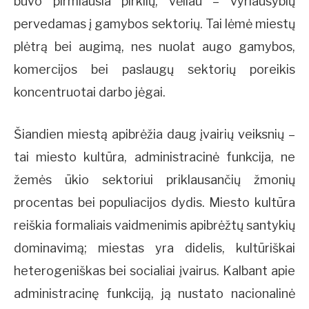
buvo pirmiausia pirklių, vėliau – vyriausybių
pervedamas į gamybos sektorių. Tai lėmė miestų
plėtrą bei augimą, nes nuolat augo gamybos,
komercijos bei paslaugų sektorių poreikis
koncentruotai darbo jėgai.
Šiandien miestą apibrėžia daug įvairių veiksnių –
tai miesto kultūra, administracinė funkcija, ne
žemės ūkio sektoriui priklausančių žmonių
procentas bei populiacijos dydis. Miesto kultūra
reiškia formaliais vaidmenimis apibrėžtų santykių
dominavimą; miestas yra didelis, kultūriškai
heterogeniškas bei socialiai įvairus. Kalbant apie
administracinę funkciją, ją nustato nacionalinė