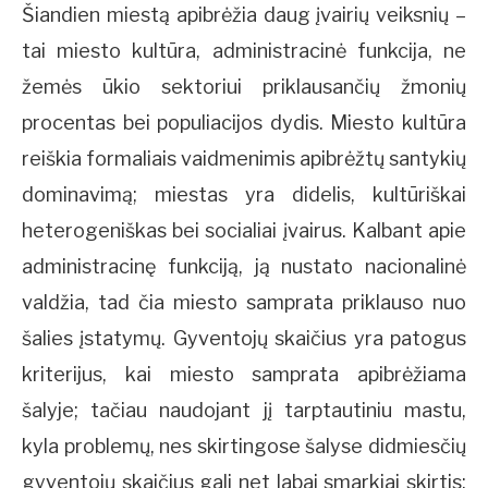
Šiandien miestą apibrėžia daug įvairių veiksnių –
tai miesto kultūra, administracinė funkcija, ne
žemės ūkio sektoriui priklausančių žmonių
procentas bei populiacijos dydis. Miesto kultūra
reiškia formaliais vaidmenimis apibrėžtų santykių
dominavimą; miestas yra didelis, kultūriškai
heterogeniškas bei socialiai įvairus. Kalbant apie
administracinę funkciją, ją nustato nacionalinė
valdžia, tad čia miesto samprata priklauso nuo
šalies įstatymų. Gyventojų skaičius yra patogus
kriterijus, kai miesto samprata apibrėžiama
šalyje; tačiau naudojant jį tarptautiniu mastu,
kyla problemų, nes skirtingose šalyse didmiesčių
gyventojų skaičius gali net labai smarkiai skirtis: