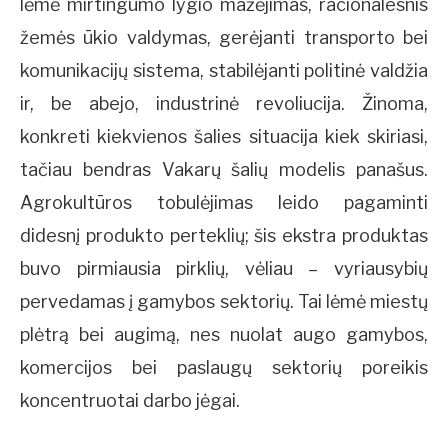
lėmė mirtingumo lygio mažėjimas, racionalesnis
žemės ūkio valdymas, gerėjanti transporto bei
komunikacijų sistema, stabilėjanti politinė valdžia
ir, be abejo, industrinė revoliucija. Žinoma,
konkreti kiekvienos šalies situacija kiek skiriasi,
tačiau bendras Vakarų šalių modelis panašus.
Agrokultūros tobulėjimas leido pagaminti
didesnį produkto perteklių; šis ekstra produktas
buvo pirmiausia pirklių, vėliau – vyriausybių
pervedamas į gamybos sektorių. Tai lėmė miestų
plėtrą bei augimą, nes nuolat augo gamybos,
komercijos bei paslaugų sektorių poreikis
koncentruotai darbo jėgai.