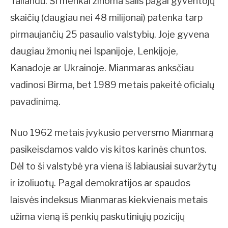
Tailandu. Ši menkai žinoma šalis pagal gyventojų
skaičių (daugiau nei 48 milijonai) patenka tarp
pirmaujančių 25 pasaulio valstybių. Joje gyvena
daugiau žmonių nei Ispanijoje, Lenkijoje,
Kanadoje ar Ukrainoje. Mianmaras anksčiau
vadinosi Birma, bet 1989 metais pakeitė oficialų
pavadinimą.
Nuo 1962 metais įvykusio perversmo Mianmarą
pasikeisdamos valdo vis kitos karinės chuntos.
Dėl to ši valstybė yra viena iš labiausiai suvaržytų
ir izoliuotų. Pagal demokratijos ar spaudos
laisvės indeksus Mianmaras kiekvienais metais
užima vieną iš penkių paskutiniųjų pozicijų