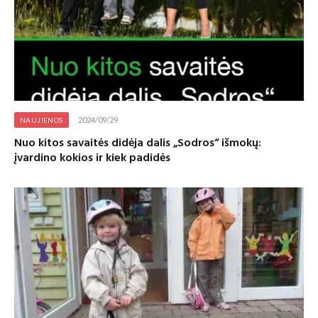
2024/09/29
NAUJIENOS
Nuo kitos savaitės didėja dalis „Sodros“ išmokų:
įvardino kokios ir kiek padidės