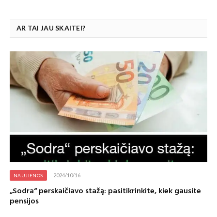
AR TAI JAU SKAITEI?
2024/10/16
NAUJIENOS
„Sodra“ perskaičiavo stažą: pasitikrinkite, kiek gausite
pensijos