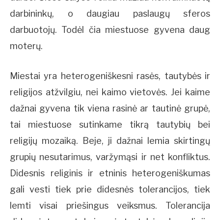
darbininkų, o daugiau paslaugų sferos
darbuotojų. Todėl čia miestuose gyvena daug
moterų.
Miestai yra heterogeniškesni rasės, tautybės ir
religijos atžvilgiu, nei kaimo vietovės. Jei kaime
dažnai gyvena tik viena rasinė ar tautinė grupė,
tai miestuose sutinkame tikrą tautybių bei
religijų mozaiką. Beje, ji dažnai lemia skirtingų
grupių nesutarimus, varžymąsi ir net konfliktus.
Didesnis religinis ir etninis heterogeniškumas
gali vesti tiek prie didesnės tolerancijos, tiek
lemti visai priešingus veiksmus. Tolerancija