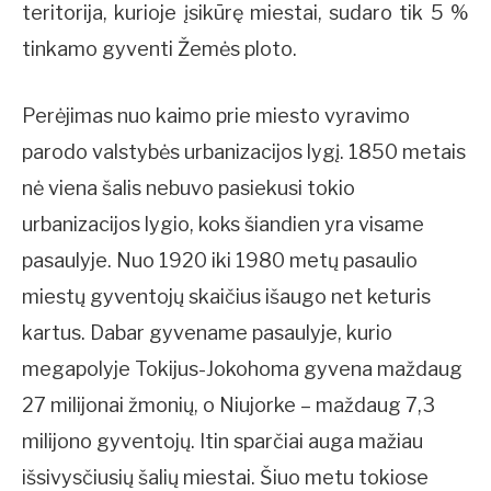
teritorija, kurioje įsikūrę miestai, sudaro tik 5 %
tinkamo gyventi Žemės ploto.
Perėjimas nuo kaimo prie miesto vyravimo
parodo valstybės urbanizacijos lygį. 1850 metais
nė viena šalis nebuvo pasiekusi tokio
urbanizacijos lygio, koks šiandien yra visame
pasaulyje. Nuo 1920 iki 1980 metų pasaulio
miestų gyventojų skaičius išaugo net keturis
kartus. Dabar gyvename pasaulyje, kurio
megapolyje Tokijus-Jokohoma gyvena maždaug
27 milijonai žmonių, o Niujorke – maždaug 7,3
milijono gyventojų. Itin sparčiai auga mažiau
išsivysčiusių šalių miestai. Šiuo metu tokiose