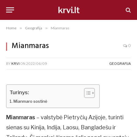
krvi.lt
Home
»
Geografija
»
Mianmaras
Mianmaras
0
BY
KRVI
ON
2022/06/09
GEOGRAFIJA
Turinys:
Mianmaro sostinė
Mianmaras
– valstybė Pietryčių Azijoje, turinti
sienas su Kinija, Indija, Laosu, Bangladešu ir