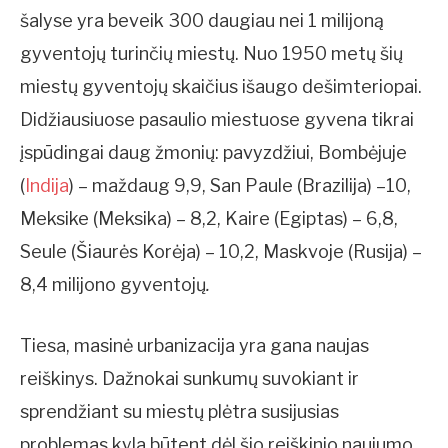
šalyse yra beveik 300 daugiau nei 1 milijoną
gyventojų turinčių miestų. Nuo 1950 metų šių
miestų gyventojų skaičius išaugo dešimteriopai.
Didžiausiuose pasaulio miestuose gyvena tikrai
įspūdingai daug žmonių: pavyzdžiui, Bombėjuje
(
Indija
) – maždaug 9,9, San Paule (Brazilija) –10,
Meksike (Meksika) – 8,2, Kaire (Egiptas) – 6,8,
Seule (Šiaurės Korėja) – 10,2, Maskvoje (Rusija) –
8,4 milijono gyventojų
.
Tiesa, masinė urbanizacija yra gana naujas
reiškinys. Dažnokai sunkumų suvokiant ir
sprendžiant su miestų plėtra susijusias
problemas kyla būtent dėl šio reiškinio naujumo.