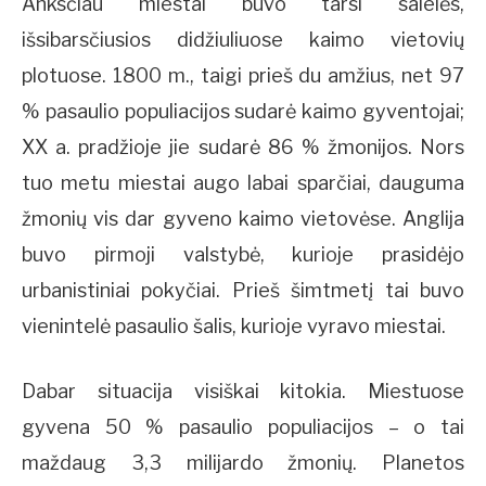
Anksčiau miestai buvo tarsi salelės,
išsibarsčiusios didžiuliuose kaimo vietovių
plotuose. 1800 m., taigi prieš du amžius, net 97
% pasaulio populiacijos sudarė kaimo gyventojai;
XX a. pradžioje jie sudarė 86 % žmonijos. Nors
tuo metu miestai augo labai sparčiai, dauguma
žmonių vis dar gyveno kaimo vietovėse. Anglija
buvo pirmoji valstybė, kurioje prasidėjo
urbanistiniai pokyčiai. Prieš šimtmetį tai buvo
vienintelė pasaulio šalis, kurioje vyravo miestai.
Dabar situacija visiškai kitokia. Miestuose
gyvena 50 % pasaulio populiacijos – o tai
maždaug 3,3 milijardo žmonių. Planetos