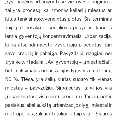
gyvenančios urbanizuotose vietovėse, augimą –
tai yra, procesą, kai žmonės keliasi į miestus ar
kitus tankiai apgyvendintus plotus. Šis terminas
taip pat nusako ir socialinius pokyčius, kuriuos
lemia gyventojų koncentravimasis. Urbanizacija,
kurią atspindi miesto gyventojų procentas, turi
savo pradžią ir pabaigą. Pavyzdžiui, daugiau nei
trys ketvirtadaliai JAV gyventojų – „miestiečiai“,
bet maksimalus urbanizacijos lygis yra maždaug
90 %. Tiesa, yra šalių, kurias sudaro tik vienas
miestas – pavyzdžiui, Singapūras, taigi jos yra
„urbanizuotos“ visu šimtu procentų. Tačiau, net ir
pasiekus labai aukštą urbanizacijos lygį, miestai ir
metropolijos gali augti toliau – taip yra ir Šiaurės