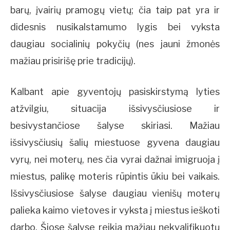
barų, įvairių pramogų vietų; čia taip pat yra ir
didesnis nusikalstamumo lygis bei vyksta
daugiau socialinių pokyčių (nes jauni žmonės
mažiau prisirišę prie tradicijų).
Kalbant apie gyventojų pasiskirstymą lyties
atžvilgiu, situacija išsivysčiusiose ir
besivystančiose šalyse skiriasi. Mažiau
išsivysčiusių šalių miestuose gyvena daugiau
vyrų, nei moterų, nes čia vyrai dažnai imigruoja į
miestus, palikę moteris rūpintis ūkiu bei vaikais.
Išsivysčiusiose šalyse daugiau vienišų moterų
palieka kaimo vietoves ir vyksta į miestus ieškoti
darbo. Šiose šalyse reikia mažiau nekvalifikuotų