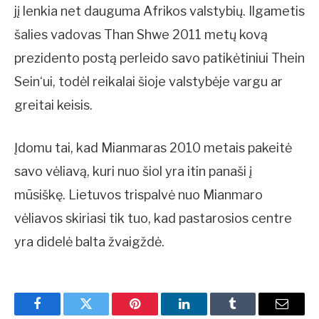
jį lenkia net dauguma Afrikos valstybių. Ilgametis
šalies vadovas Than Shwe 2011 metų kovą
prezidento postą perleido savo patikėtiniui Thein
Sein‘ui, todėl reikalai šioje valstybėje vargu ar
greitai keisis.
Įdomu tai, kad Mianmaras 2010 metais pakeitė
savo vėliavą, kuri nuo šiol yra itin panaši į
mūsiškę. Lietuvos trispalvė nuo Mianmaro
vėliavos skiriasi tik tuo, kad pastarosios centre
yra didelė balta žvaigždė.
Facebook
Twitter
Pinterest
LinkedIn
Tumblr
Email