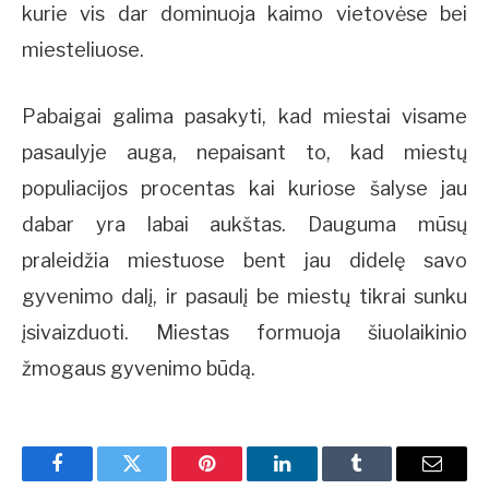
kurie vis dar dominuoja kaimo vietovėse bei
miesteliuose.
Pabaigai galima pasakyti, kad miestai visame
pasaulyje auga, nepaisant to, kad miestų
populiacijos procentas kai kuriose šalyse jau
dabar yra labai aukštas. Dauguma mūsų
praleidžia miestuose bent jau didelę savo
gyvenimo dalį, ir pasaulį be miestų tikrai sunku
įsivaizduoti. Miestas formuoja šiuolaikinio
žmogaus gyvenimo būdą.
Facebook
Twitter
Pinterest
LinkedIn
Tumblr
Email