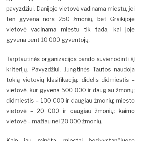
pavyzdžiui, Danijoje vietovė vadinama miestu, jei
ten gyvena nors 250 žmonių, bet Graikijoje
vietovė vadinama miestu tik tada, kai joje
gyvena bent 10 000 gyventojų.
Tarptautinės organizacijos bando suvienodinti šį
kriterijų. Pavyzdžiui, Jungtinės Tautos naudoja
tokią vietovių klasifikaciją: didelis didmiestis –
vietovė, kur gyvena 500 000 ir daugiau žmonų;
didmiestis – 100 000 ir daugiau žmonių; miesto
vietovė – 20 000 ir daugiau žmonių; kaimo
vietovė – mažiau nei 20 000 žmonių.
Kaip jau minėta, miestai besivystančiuose