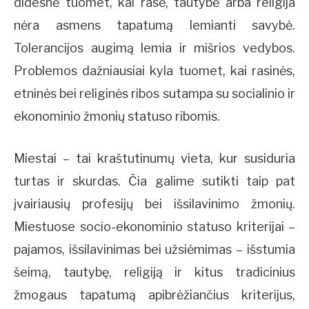
didesnė tuomet, kai rasė, tautybė arba religija
nėra asmens tapatumą lemianti savybė.
Tolerancijos augimą lemia ir mišrios vedybos.
Problemos dažniausiai kyla tuomet, kai rasinės,
etninės bei religinės ribos sutampa su socialinio ir
ekonominio žmonių statuso ribomis.
Miestai – tai kraštutinumų vieta, kur susiduria
turtas ir skurdas. Čia galime sutikti taip pat
įvairiausių profesijų bei išsilavinimo žmonių.
Miestuose socio-ekonominio statuso kriterijai –
pajamos, išsilavinimas bei užsiėmimas – išstumia
šeimą, tautybę, religiją ir kitus tradicinius
žmogaus tapatumą apibrėžiančius kriterijus,