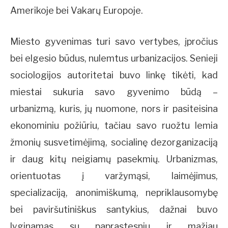
Amerikoje bei Vakarų Europoje.
Miesto gyvenimas turi savo vertybes, įpročius
bei elgesio būdus, nulemtus urbanizacijos. Senieji
sociologijos autoritetai buvo linkę tikėti, kad
miestai sukuria savo gyvenimo būdą –
urbanizmą, kuris, jų nuomone, nors ir pasiteisina
ekonominiu požiūriu, tačiau savo ruožtu lemia
žmonių susvetimėjimą, socialinę dezorganizaciją
ir daug kitų neigiamų pasekmių. Urbanizmas,
orientuotas į varžymąsi, laimėjimus,
specializaciją, anonimiškumą, nepriklausomybę
bei paviršutiniškus santykius, dažnai buvo
lyginamas su paprastesniu ir mažiau