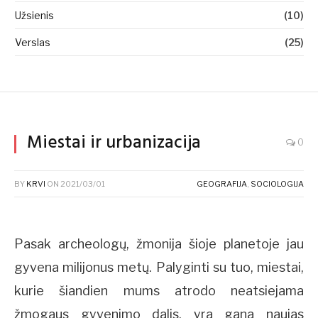
Užsienis
(10)
Verslas
(25)
Miestai ir urbanizacija
0
BY
KRVI
ON
2021/03/01
GEOGRAFIJA
,
SOCIOLOGIJA
Pasak archeologų, žmonija šioje planetoje jau
gyvena milijonus metų. Palyginti su tuo, miestai,
kurie šiandien mums atrodo neatsiejama
žmogaus gyvenimo dalis, yra gana naujas