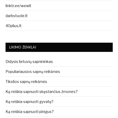
linktr.ee/wewlt
darbstuole.lt
40plius.lt
LIKIMO ŽENKLAI
Didysis lietuvių sapnininkas
Populiariausios sapnų reikšmės
Tikslios sapnų reikšmės
Ką reiškia sapnuoti skęstančius žmones?
Ką reiškia sapnuoti gyvatę?
Ką reiškia sapnuoti pinigus?