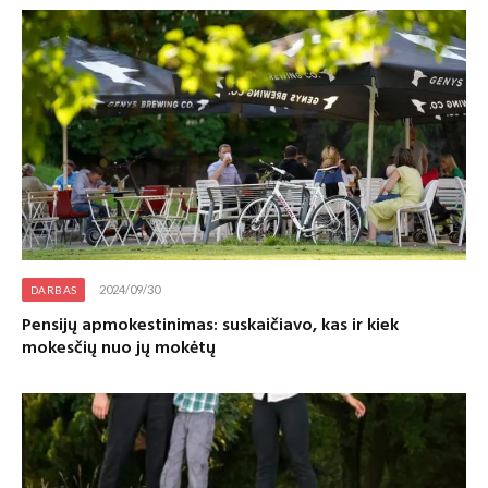
2024/09/30
DARBAS
Pensijų apmokestinimas: suskaičiavo, kas ir kiek
mokesčių nuo jų mokėtų