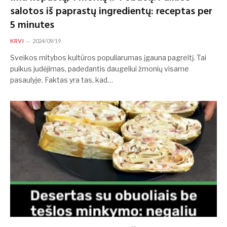
salotos iš paprastų ingredientų: receptas per
5 minutes
KRVI
2024/09/19
Sveikos mitybos kultūros populiarumas įgauna pagreitį. Tai
puikus judėjimas, padedantis daugeliui žmonių visame
pasaulyje. Faktas yra tas, kad…