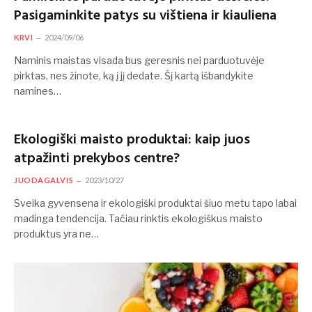
Pasigaminkite patys su vištiena ir kiauliena
KRVI
2024/09/06
Naminis maistas visada bus geresnis nei parduotuvėje
pirktas, nes žinote, ką į jį dedate. Šį kartą išbandykite
namines…
Ekologiški maisto produktai: kaip juos
atpažinti prekybos centre?
JUODAGALVIS
2023/10/27
Sveika gyvensena ir ekologiški produktai šiuo metu tapo labai
madinga tendencija. Tačiau rinktis ekologiškus maisto
produktus yra ne…