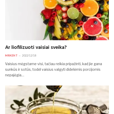
Ar liofilizuoti vaisiai sveika?
MRKENT
2022/12/18
Vaisius mėgstame visi, tačiau reikia pripažinti, kad jie gana
sunkūs ir sotūs, todėl vaisius valgyti didelėmis porcijomis
nepajėgia…