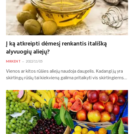
Į ką atkreipti dėmesį renkantis itališką
alyvuogių aliejų?
MRKENT
2022/11/05
Vienos ar kitos rūšies aliejų naudoja daugelis. Kadangi jų yra
skirtingų rūšių tai kiekvieną galima pritaikyti vis skirtingiems…