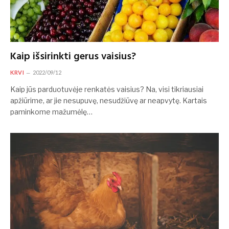
Kaip išsirinkti gerus vaisius?
KRVI
2022/09/12
Kaip jūs parduotuvėje renkatės vaisius? Na, visi tikriausiai
apžiūrime, ar jie nesupuvę, nesudžiūvę ar neapvytę. Kartais
paminkome mažumėlę…