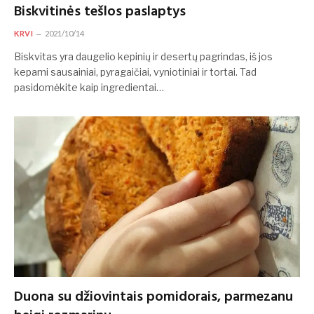
Biskvitinės tešlos paslaptys
KRVI
2021/10/14
Biskvitas yra daugelio kepinių ir desertų pagrindas, iš jos
kepami sausainiai, pyragaičiai, vyniotiniai ir tortai. Tad
pasidomėkite kaip ingredientai…
Duona su džiovintais pomidorais, parmezanu