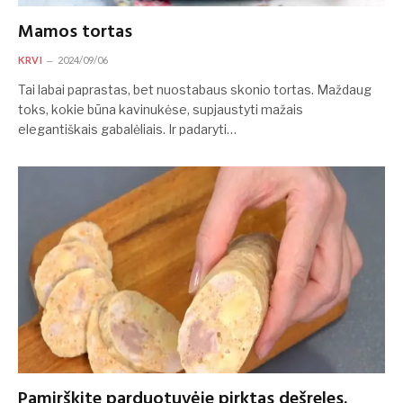
Mamos tortas
KRVI
2024/09/06
Tai labai paprastas, bet nuostabaus skonio tortas. Maždaug
toks, kokie būna kavinukėse, supjaustyti mažais
elegantiškais gabalėliais. Ir padaryti…
Pamirškite parduotuvėje pirktas dešreles.