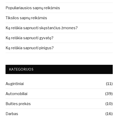
Populiariausios sapnų reikšmės
Tikslios sapnų reikšmės
Ką reiškia sapnuoti skęstančius žmones?
Ką reiškia sapnuoti gyvatę?
Ką reiškia sapnuoti pinigus?
KATEGORIJOS
Augintiniai
(11)
Automobiliai
(39)
Buities prekės
(10)
Darbas
(16)