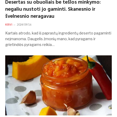
Desertas su obuoliais be tešlos minkymo:
negaliu nustoti jo gaminti. Skanesnio ir
švelnesnio neragavau
KRVI
2024/09/16
Kartais atrodo, kad iš paprastų ingredientų deserto pagaminti
neįmanoma. Daugelis žmonių mano, kad pyragams ir
grietinėlės pyragams reikia…