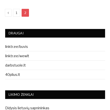
Previous
1
2
DRAUGAI
linktr.ee/buvis
linktr.ee/wewlt
darbstuole.lt
40plius.lt
LIKIMO ŽENKLAI
Didysis lietuvių sapnininkas