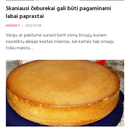
Skaniausi čeburekai gali būti pagaminami
labai paprastai
MRKENT
2022/07/08
Vargu, ar galėtume surasti bent vieną žmogų, kuriam
nepatiktų aliejuje keptas maistas. Juk kartais taip smagu
tokiu maistu…