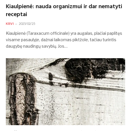
Kiaulpienė: nauda organizmui ir dar nematyti
receptai
KRVI
2025/02/25
Kiaulpienė (Taraxacum officinale) yra augalas, plačiai paplitęs
visame pasaulyje, dažnai laikomas piktžole, tačiau turintis
daugybę naudingų savybių. Jos…