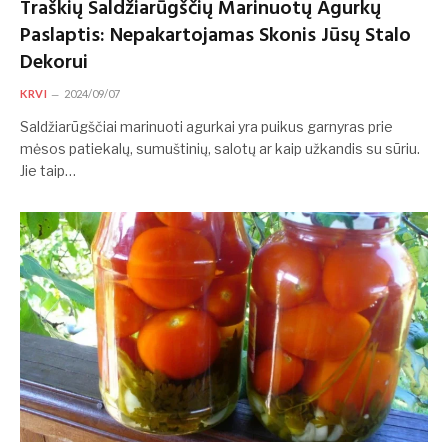
Traškių Saldžiarūgščių Marinuotų Agurkų
Paslaptis: Nepakartojamas Skonis Jūsų Stalo
Dekorui
KRVI
2024/09/07
Saldžiarūgščiai marinuoti agurkai yra puikus garnyras prie
mėsos patiekalų, sumuštinių, salotų ar kaip užkandis su sūriu.
Jie taip…