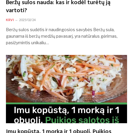
Beržų sulos nauda: kas ir kodėl turėtų ją
vartoti?
KRVI
2025/02/24
Beržų sulos sudėtis ir naudingosios savybės Beržų sula,
gaunama iš beržų medžių pavasarį, yra natūralus gėrimas,
pasižymintis unikaliu…
Imu kopūstą, 1 morką ir 1 obuolį. Puikios