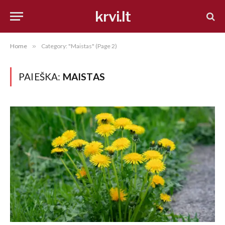
krvi.lt
Home
»
Category: "Maistas" (Page 2)
PAIEŠKA:
MAISTAS