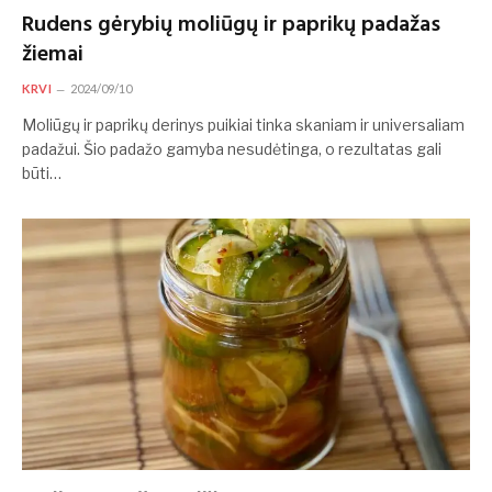
Rudens gėrybių moliūgų ir paprikų padažas
žiemai
KRVI
2024/09/10
Moliūgų ir paprikų derinys puikiai tinka skaniam ir universaliam
padažui. Šio padažo gamyba nesudėtinga, o rezultatas gali
būti…