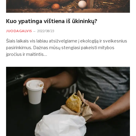
Kuo ypatinga vištiena iš ūkininkų?
JUODAGALVIS
2022/08/23
Šiais laikais vis labiau atsižvelgiame į ekologiją ir sveikesnius
pasirinkimus. Dažnas mūsų stengiasi pakeisti mitybos
įpročius ir maitintis…