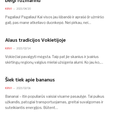
beigi rozmarinu
KRVI
2021/04/20
Pagaliau! Pagaliau! Kai visos jau išbandė ir aprašė (ir užmiršo
gal), pas mane atkeliavo duonkepė. Nei pirkau, nei…
Alaus tradicijos Vokietijoje
KRVI
2021/02/14
Vokiečiai pavalgyti mėgsta. Taip pat jie skanius ir įvairius
skirtingų regionų valgius mielai užsigeria alumi. Ko jau ko,…
Šiek tiek apie bananus
KRVI
2021/02/06
Bananai – itin populiarūs vaisiai visame pasaulyje. Tai puikus
užkandis, patogiai transportuojamas, greitai suvalgomas ir
suteikiantis energijos. Būtent…