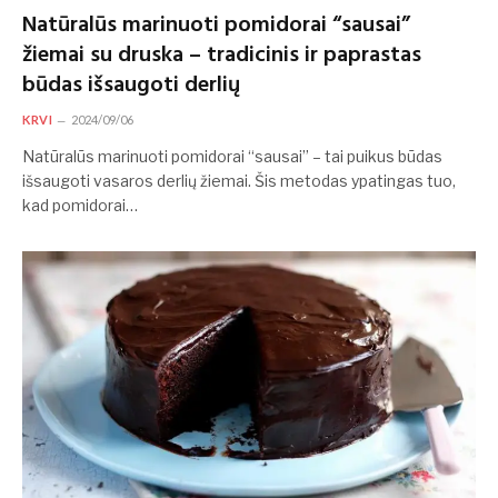
Natūralūs marinuoti pomidorai “sausai”
žiemai su druska – tradicinis ir paprastas
būdas išsaugoti derlių
KRVI
2024/09/06
Natūralūs marinuoti pomidorai “sausai” – tai puikus būdas
išsaugoti vasaros derlių žiemai. Šis metodas ypatingas tuo,
kad pomidorai…