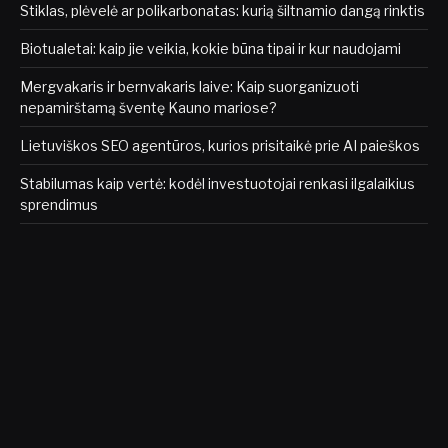
Stiklas, plėvelė ar polikarbonatas: kurią šiltnamio dangą rinktis
Biotualetai: kaip jie veikia, kokie būna tipai ir kur naudojami
Mergvakaris ir bernvakaris laive: Kaip suorganizuoti
nepamirštamą šventę Kauno mariose?
Lietuviškos SEO agentūros, kurios prisitaikė prie AI paieškos
Stabilumas kaip vertė: kodėl investuotojai renkasi ilgalaikius
sprendimus